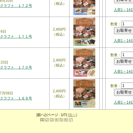
8月20日
（税込）
クラフト １７２号
入荷1～14
数量：
2,400円
月6日
（税込）
クラフト １７１号
入荷1～14
数量：
2,400円
月23日
（税込）
クラフト １７０号
入荷1～14
数量：
2,400円
7月09日
（税込）
クラフト １６９号
入荷1～14
[前へ] (ページ : 1/7)
[次へ]
[1]
[2]
[3]
[4]
[5]
[6]
[7]