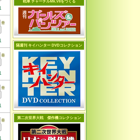
戦車 チャーチルMk.VIIをつくる
日
冊
日
隔週刊 キイハンター DVDコレクション
冊
日
冊
日
第二次世界大戦 傑作機コレクション
冊
日