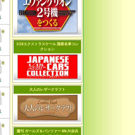
冊
日
冊
1/18エクストラスケール 国産名車コレ
日
クション
冊
日
大人のレザークラフト
冊
日
冊
週刊 ガールズ＆パンツァー Mk.IV歩兵