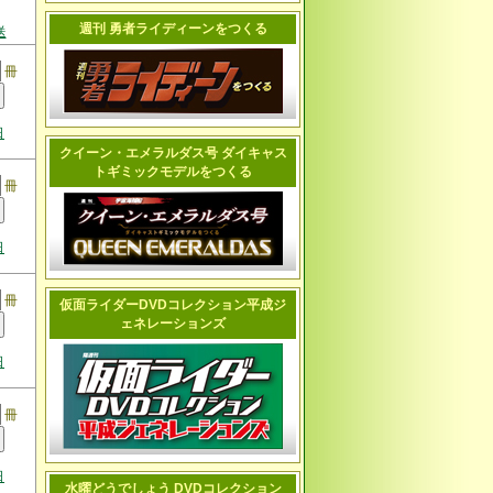
週刊 勇者ライディーンをつくる
送
冊
日
クイーン・エメラルダス号 ダイキャス
トギミックモデルをつくる
冊
日
冊
仮面ライダーDVDコレクション平成ジ
ェネレーションズ
日
冊
日
水曜どうでしょう DVDコレクション