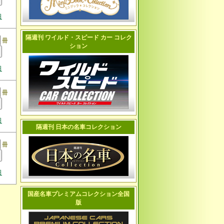
日
隔週刊 ワイルド・スピード カー コレク
冊
ション
日
冊
日
隔週刊 日本の名車コレクション
冊
日
国産名車プレミアムコレクション全国
版