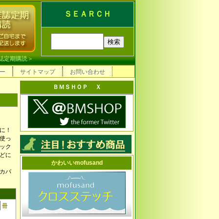
ＳＥＡＲＣＨ
誌定期購読
＞
ー
サイトマップ
お問い合わせ
ＢＭＳＨＯＰ Ｘ
に！
使っ
ック
どに
かわいいmofusand
カバ
冊