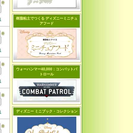
冊
樹脂粘土でつくる ディズニーミニチュ
日
アフード
冊
日
冊
ウォーハンマー40,000：コンバットパ
トロール
日
冊
ディズニー ミニブック・コレクション
日
冊