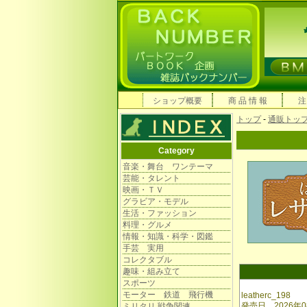
ショップ概要
商 品 情 報
注
トップ
-
通販トッ
Category
音楽・舞台 ワンテーマ
芸能・タレント
映画・ＴＶ
グラビア・モデル
生活・ファッション
料理・グルメ
情報・知識・科学・図鑑
手芸 実用
コレクタブル
趣味・組み立て
スポーツ
モーター 鉄道 飛行機
leatherc_198
発売日 2026年0
ミリタリ 戦争関連