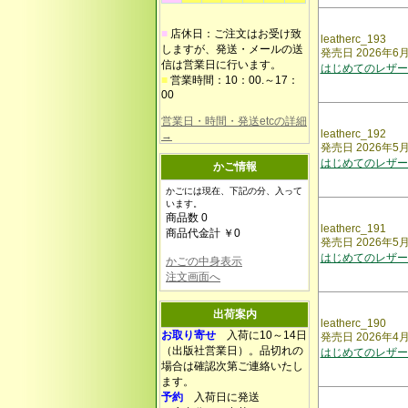
■
店休日：ご注文はお受け致
leatherc_193
しますが、発送・メールの送
発売日 2026年6
信は営業日に行います。
はじめてのレザー
■
営業時間：10：00.～17：
00
営業日・時間・発送etcの詳細
leatherc_192
→
発売日 2026年5
はじめてのレザー
かご情報
かごには現在、下記の分、入って
います。
商品数 0
leatherc_191
商品代金計 ￥0
発売日 2026年5
はじめてのレザー
かごの中身表示
注文画面へ
出荷案内
leatherc_190
お取り寄せ
入荷に10～14日
発売日 2026年4
（出版社営業日）。品切れの
はじめてのレザー
場合は確認次第ご連絡いたし
ます。
予約
入荷日に発送