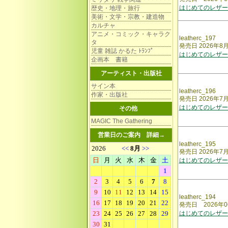
はじめてのレザー
歴史・地理・旅行
美術・文学・宗教・建造物
カルチャ
アニメ・コミック・キャラク
leatherc_197
タ
発売日 2026年8
児童 雑誌 かるた ﾄﾗﾝﾌﾟ
はじめてのレザー
企画本 書籍
アーティスト・出版社
サイン本
leatherc_196
作家・出版社
発売日 2026年7
はじめてのレザー
その他
MAGIC The Gathering
営業日のご案内
詳細→
leatherc_195
発売日 2026年7
はじめてのレザー
leatherc_194
発売日 2026年0
はじめてのレザー