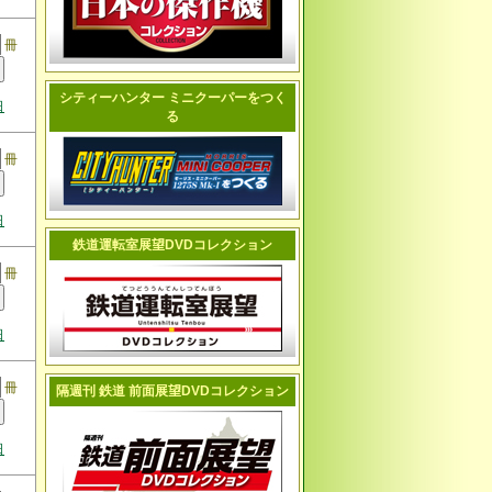
冊
シティーハンター ミニクーパーをつく
日
る
冊
日
鉄道運転室展望DVDコレクション
冊
日
冊
隔週刊 鉄道 前面展望DVDコレクション
日