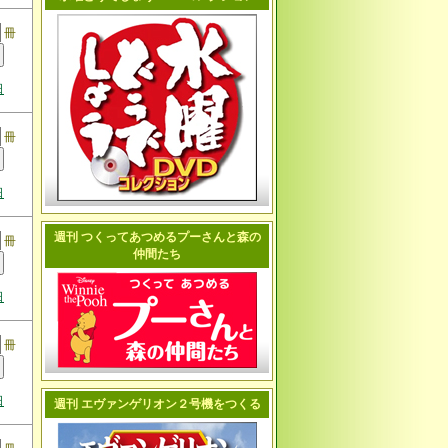
冊
日
冊
日
週刊 つくってあつめるプーさんと森の
冊
仲間たち
日
冊
日
週刊 エヴァンゲリオン２号機をつくる