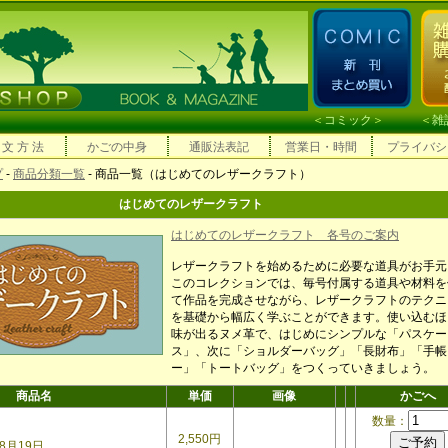
＜
コミック
＞ ＜
雑
 文 方 法
かごの中身
通販法表記
営業日・時間
プライバシ
プ
-
商品分類一覧
- 商品一覧（はじめてのレザークラフト）
はじめてのレザークラフト
はじめてのレザークラフト 各号のご案内
レザークラフトを始めるために必要な道具がお手元
このコレクションでは、毎号付属する道具や材料を
て作品を完成させながら、レザークラフトのテクニ
を基礎から幅広く学ぶことができます。使い込むほ
味が出るヌメ革で、はじめにシンプルな「パスケー
ス」、次に「ショルダーバッグ」「長財布」「手帳
ー」「トートバッグ」をつくっていきましょう。
商品名
単価
画像
かごへ
数量：
2,550円
8月19日