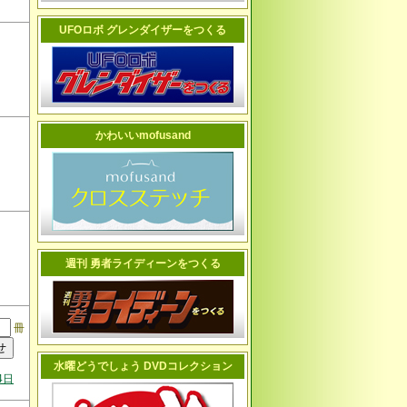
UFOロボ グレンダイザーをつくる
かわいいmofusand
週刊 勇者ライディーンをつくる
冊
水曜どうでしょう DVDコレクション
4日