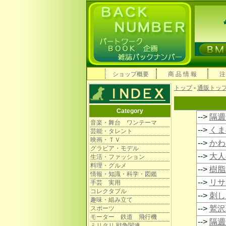
ショップ概要
商 品 情 報
注
トップ
-
通販トッ
Category
-->
隔週
音楽・舞台 ワンテーマ
-->
くま
芸能・タレント
映画・ＴＶ
-->
かわい
グラビア・モデル
-->
大人
生活・ファッション
料理・グルメ
-->
樹脂
情報・知識・科学・図鑑
-->
リサ
手芸 実用
コレクタブル
-->
刺し
趣味・組み立て
-->
鷲沢
スポーツ
モーター 鉄道 飛行機
-->
隔週
ミリタリ 戦争関連