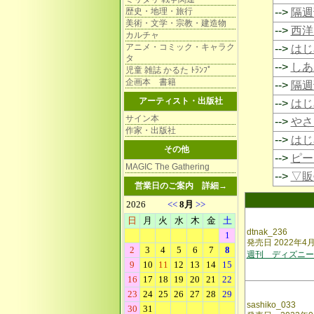
歴史・地理・旅行
-->
隔週
美術・文学・宗教・建造物
-->
西洋
カルチャ
アニメ・コミック・キャラク
-->
はじ
タ
-->
しあ
児童 雑誌 かるた ﾄﾗﾝﾌﾟ
企画本 書籍
-->
隔週
アーティスト・出版社
-->
はじ
サイン本
-->
やさ
作家・出版社
-->
はじ
その他
-->
ピー
MAGIC The Gathering
-->
▽販
営業日のご案内
詳細→
dtnak_236
発売日 2022年4
週刊 ディズニー
sashiko_033