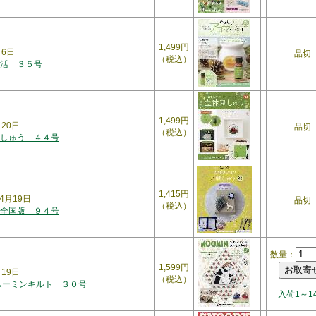
1,499円
月6日
品切
（税込）
活 ３５号
1,499円
月20日
品切
（税込）
しゅう ４４号
1,415円
4月19日
品切
（税込）
全国版 ９４号
数量：
1,599円
月19日
（税込）
ムーミンキルト ３０号
入荷1～1