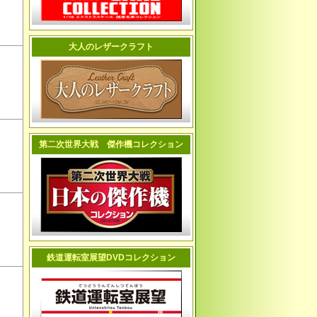
大人のレザークラフト
第二次世界大戦 傑作機コレクション
鉄道運転室展望DVDコレクション