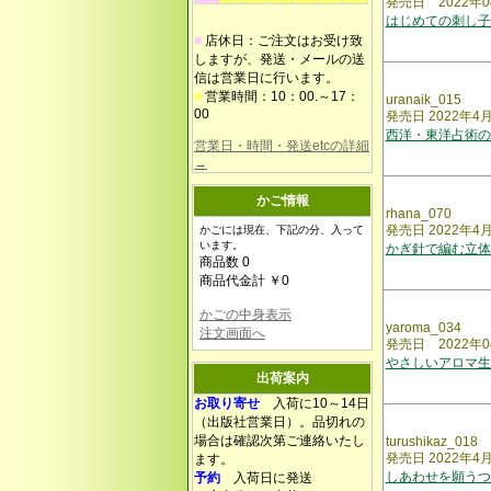
発売日 2022年0
はじめての刺し子
■
店休日：ご注文はお受け致
しますが、発送・メールの送
信は営業日に行います。
■
営業時間：10：00.～17：
uranaik_015
00
発売日 2022年4
西洋・東洋占術の
営業日・時間・発送etcの詳細
→
かご情報
rhana_070
発売日 2022年4
かごには現在、下記の分、入って
います。
かぎ針で編む立
商品数 0
商品代金計 ￥0
かごの中身表示
yaroma_034
注文画面へ
発売日 2022年0
やさしいアロマ生
出荷案内
お取り寄せ
入荷に10～14日
（出版社営業日）。品切れの
場合は確認次第ご連絡いたし
turushikaz_018
発売日 2022年4
ます。
しあわせを願うつ
予約
入荷日に発送