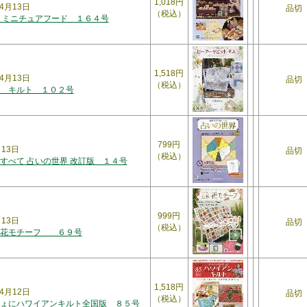
1,018円
4月13日
品切
（税込）
 ミニチュアフード １６４号
1,518円
4月13日
品切
（税込）
 キルト １０２号
799円
月13日
品切
（税込）
すべて 占いの世界 改訂版 １４号
999円
月13日
品切
（税込）
体花モチーフ ６９号
1,518円
4月12日
品切
（税込）
ょにハワイアンキルト全国版 ８５号