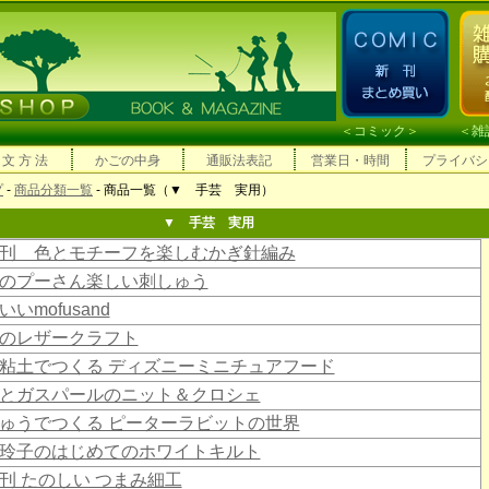
＜
コミック
＞ ＜
雑
 文 方 法
かごの中身
通販法表記
営業日・時間
プライバシ
プ
-
商品分類一覧
- 商品一覧（▼ 手芸 実用）
▼ 手芸 実用
刊 色とモチーフを楽しむかぎ針編み
のプーさん楽しい刺しゅう
いmofusand
のレザークラフト
粘土でつくる ディズニーミニチュアフード
とガスパールのニット＆クロシェ
ゅうでつくる ピーターラビットの世界
玲子のはじめてのホワイトキルト
刊 たのしい つまみ細工