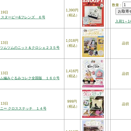
数量：
1,390円
月19日
（税込）
 スヌーピー&フレンズ ６号
入荷1～1
1,018円
月13日
品切
（税込）
ツムツムのニット＆クロシェ２３５号
1,416円
月13日
品切
（税込）
ム編みぐるみコレク全国版 １６０号
999円
月13日
品切
（税込）
ニー クロスステッチ １４号