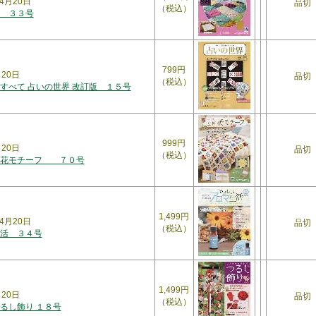
4月20日
品切
（税込）
 ３３号
799円
月20日
品切
（税込）
すべて 占いの世界 改訂版 １５号
999円
月20日
品切
（税込）
体花モチーフ ７０号
1,499円
4月20日
品切
（税込）
活 ３４号
1,499円
月20日
品切
（税込）
るし飾り １８号