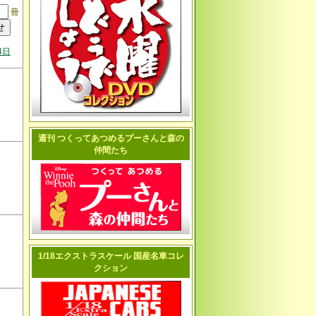
冊
4日
週刊 つくってあつめるプーさんと森の
仲間たち
1/18エクストラスケール 国産名車コレ
クション