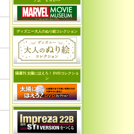
アム ＥＮＤ-->
ディズニー大人のぬり絵コレクション
隔週刊 太陽にほえろ！ DVDコレクショ
ン