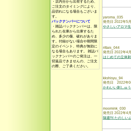
・店内分から出荷するため、
ご注文のタイミングにより、
品切れになる場合もございま
す。
yaroma_035
バックナンバーについて
発売日 2022年5
・雑誌バックナンバーは、限
やさしいアロマ生
られた在庫から出庫するた
め、多少の傷、破れがありま
す。付録がない場合や期間限
定のイベント、特典が無効に
rittais_044
なる場合もあります。 雑誌バ
発売日 2022年4
ックナンバーのご発注は、一
はじめての立体刺
切返品できませんの、ご注文
の際、ご了承ください。
kkshisyu_94
発売日 2022年0
かわいい刺しゅう
moomink_030
発売日 2022年4
隔週刊 たのしい