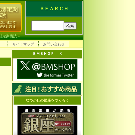
ＳＥＡＲＣＨ
誌定期購読
＞
ー
サイトマップ
お問い合わせ
ＢＭＳＨＯＰ Ｘ
なつかしの銀座をつくろう