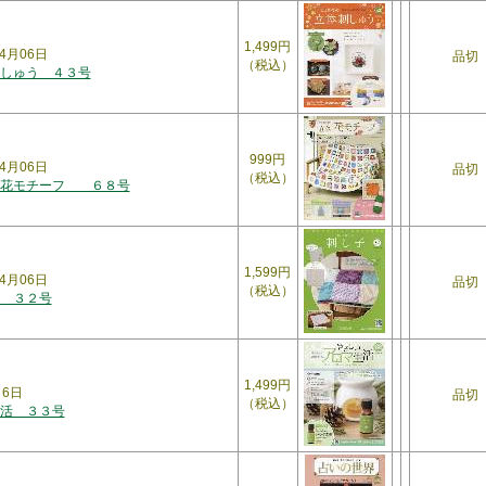
1,499円
4月06日
品切
（税込）
しゅう ４３号
999円
4月06日
品切
（税込）
体花モチーフ ６８号
1,599円
4月06日
品切
（税込）
 ３２号
1,499円
月6日
品切
（税込）
活 ３３号