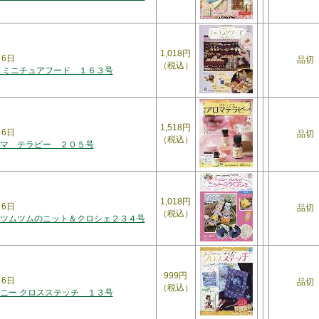
1,018円
月6日
品切
（税込）
 ミニチュアフード １６３号
1,518円
月6日
品切
（税込）
マ テラピー ２０５号
1,018円
月6日
品切
（税込）
ツムツムのニット＆クロシェ２３４号
999円
月6日
品切
（税込）
ニー クロスステッチ １３号