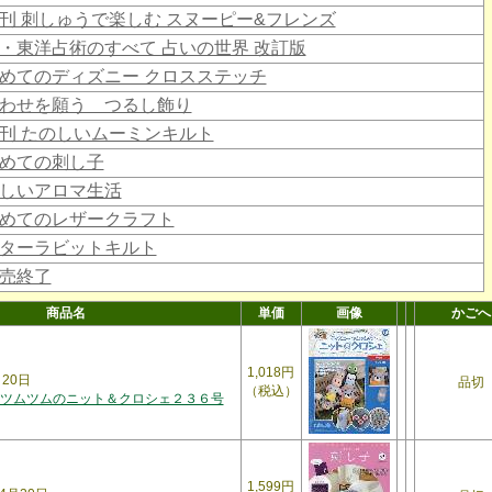
刊 刺しゅうで楽しむ スヌーピー&フレンズ
・東洋占術のすべて 占いの世界 改訂版
めてのディズニー クロスステッチ
わせを願う つるし飾り
刊 たのしいムーミンキルト
めての刺し子
しいアロマ生活
めてのレザークラフト
ターラビットキルト
売終了
商品名
単価
画像
かごへ
1,018円
月20日
品切
（税込）
ツムツムのニット＆クロシェ２３６号
1,599円