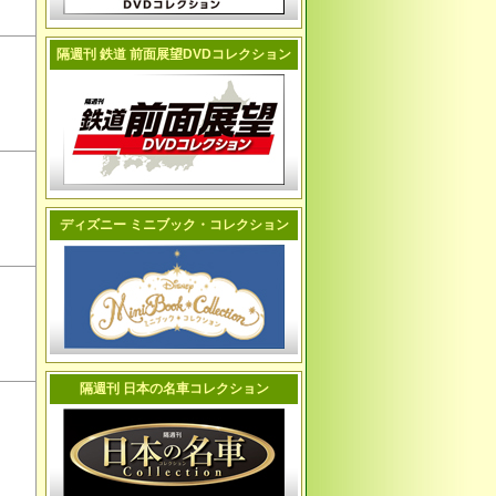
隔週刊 鉄道 前面展望DVDコレクション
ディズニー ミニブック・コレクション
隔週刊 日本の名車コレクション