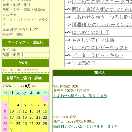
-->
はじめてのディズニー クロ
歴史・地理・旅行
-->
西洋・東洋占術のすべて 占
美術・文学・宗教・建造物
カルチャ
-->
しあわせを願う つるし飾
アニメ・コミック・キャラク
-->
隔週刊 たのしいムーミンキ
タ
児童 雑誌 かるた ﾄﾗﾝﾌﾟ
-->
はじめての刺し子
企画本 書籍
-->
やさしいアロマ生活
アーティスト・出版社
-->
はじめてのレザークラフト
サイン本
作家・出版社
-->
ピーターラビットキルト
-->
▽販売終了
その他
MAGIC The Gathering
商品名
営業日のご案内
詳細→
turushikaz_026
発売日 2022年8月10日
しあわせを願うつるし飾り ２６号
moomink_038
発売日 2022年08月09日
隔週刊 たのしいムーミンキルト ３８号