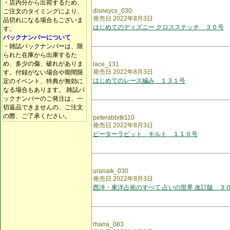
・店内分から出荷するため、
disneycs_030
ご注文のタイミングにより、
発売日 2022年8月3日
品切れになる場合もございま
はじめてのディズニー クロスステッチ ３０号
す。
バックナンバーについて
・雑誌バックナンバーは、限
られた在庫から出庫するた
め、多少の傷、破れがありま
lace_131
発売日 2022年8月3日
す。付録がない場合や期間限
はじめてのレース編み １３１号
定のイベント、特典が無効に
なる場合もあります。 雑誌バ
ックナンバーのご発注は、一
切返品できませんの、ご注文
の際、ご了承ください。
peterabbitk110
発売日 2022年8月3日
ピーターラビット キルト １１０号
uranaik_030
発売日 2022年8月3日
西洋・東洋占術のすべて 占いの世界 改訂版 ３
rhana_083