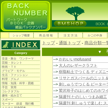
ショップ概要
商 品 情 報
注 文 方 法
かごの中身
トップ
-
通販トップ
-
商品分類一
▼ 
Category
音楽・舞台 ワンテーマ
-->
かわいいmofusand
芸能・タレント
-->
大人のレザークラフト
映画・ＴＶ
グラビア・モデル
-->
樹脂粘土でつくる ディズニ
生活・ファッション
-->
リサとガスパールのニット
料理・グルメ
情報・知識・科学・図鑑
-->
刺しゅうでつくる ピーター
手芸 実用
-->
鷲沢玲子のはじめてのホワ
コレクタブル
趣味・組み立て
-->
隔週刊 たのしい つまみ細工
スポーツ
-->
隔週刊 刺しゅうで楽しむ 
モーター 鉄道 飛行機
ミリタリ 戦争関連