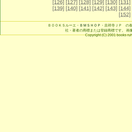
[126]
[127]
[128]
[129]
[130]
[131]
[139]
[140]
[141]
[142]
[143]
[144]
[152]
ＢＯＯＫＳルーエ・
ＢＭＳＨＯＰ
・吉祥寺ＪＰ の
社・著者の商標または登録商標です。 画
Copyright (C) 2001 books ruhe