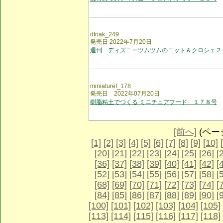
dtnak_249
発売日 2022年7月20日
週刊 ディズニーツムツムのニット＆クロシェ２
miniaturef_178
発売日 2022年07月20日
樹脂粘土でつくる ミニチュアフード １７８号
[前へ]
(ページ 
[1]
[2]
[3]
[4]
[5]
[6]
[7]
[8]
[9]
[10]
[20]
[21]
[22]
[23]
[24]
[25]
[26]
[
[36]
[37]
[38]
[39]
[40]
[41]
[42]
[
[52]
[53]
[54]
[55]
[56]
[57]
[58]
[
[68]
[69]
[70]
[71]
[72]
[73]
[74]
[
[84]
[85]
[86]
[87]
[88]
[89]
[90]
[
[100]
[101]
[102]
[103]
[104]
[105]
[113]
[114]
[115]
[116]
[117]
[118]