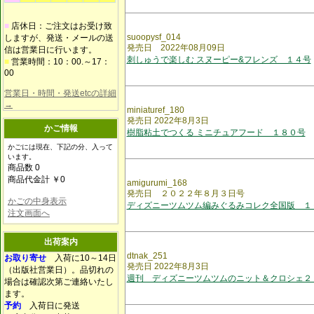
■
店休日：ご注文はお受け致
suoopysf_014
しますが、発送・メールの送
発売日 2022年08月09日
信は営業日に行います。
刺しゅうで楽しむ スヌーピー&フレンズ １４号
■
営業時間：10：00.～17：
00
営業日・時間・発送etcの詳細
→
miniaturef_180
発売日 2022年8月3日
かご情報
樹脂粘土でつくる ミニチュアフード １８０号
かごには現在、下記の分、入って
います。
商品数 0
商品代金計 ￥0
amigurumi_168
発売日 ２０２２年８月３日号
かごの中身表示
ディズニーツムツム編みぐるみコレク全国版 １
注文画面へ
出荷案内
dtnak_251
お取り寄せ
入荷に10～14日
発売日 2022年8月3日
（出版社営業日）。品切れの
週刊 ディズニーツムツムのニット＆クロシェ２
場合は確認次第ご連絡いたし
ます。
予約
入荷日に発送