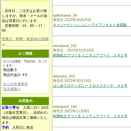
■
店休日：ご注文はお受け致
kathyhawai_99
しますが、発送・メールの送
発売日 2022年10月25日
信は営業日に行います。
キャシーといっしょにハワイアンキルト全国版 
■
営業時間：10：00.～17：
00
営業日・時間・発送etcの詳細
→
miniaturef_191
発売日 2022年10月19日
かご情報
樹脂粘土でつくる ミニチュアフード １９１号
かごには現在、下記の分、入って
います。
商品数 0
商品代金計 ￥0
disneycs_041
発売日 2022年10月19日
かごの中身表示
はじめてのディズニー クロスステッチ ４１号
注文画面へ
出荷案内
miniaturef_194
お取り寄せ
入荷に10～14日
発売日 2022年11月9日
（出版社営業日）。品切れの
樹脂粘土でつくる ミニチュアフード １９４号
場合は確認次第ご連絡いたし
ます。
予約
入荷日に発送