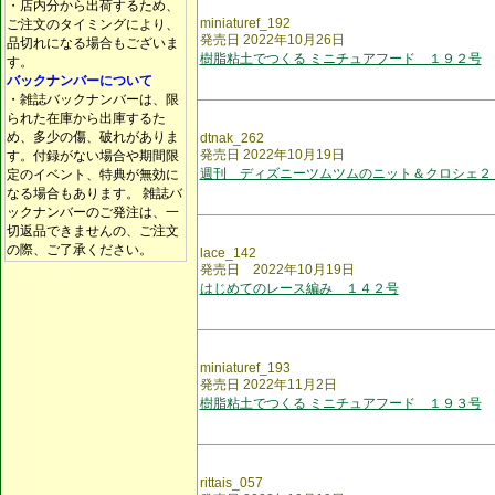
・店内分から出荷するため、
miniaturef_192
ご注文のタイミングにより、
発売日 2022年10月26日
品切れになる場合もございま
樹脂粘土でつくる ミニチュアフード １９２号
す。
バックナンバーについて
・雑誌バックナンバーは、限
られた在庫から出庫するた
め、多少の傷、破れがありま
dtnak_262
発売日 2022年10月19日
す。付録がない場合や期間限
週刊 ディズニーツムツムのニット＆クロシェ２
定のイベント、特典が無効に
なる場合もあります。 雑誌バ
ックナンバーのご発注は、一
切返品できませんの、ご注文
の際、ご了承ください。
lace_142
発売日 2022年10月19日
はじめてのレース編み １４２号
miniaturef_193
発売日 2022年11月2日
樹脂粘土でつくる ミニチュアフード １９３号
rittais_057