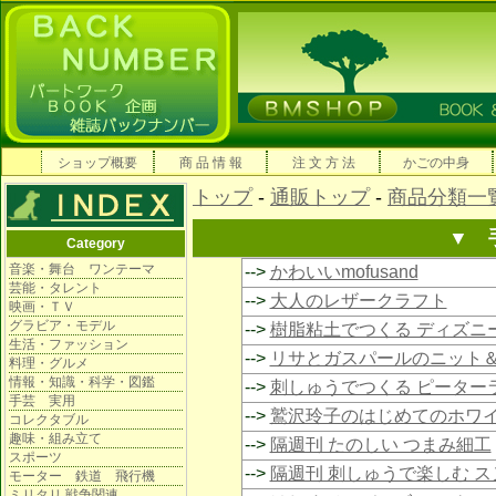
ショップ概要
商 品 情 報
注 文 方 法
かごの中身
トップ
-
通販トップ
-
商品分類一
▼ 
Category
音楽・舞台 ワンテーマ
-->
かわいいmofusand
芸能・タレント
-->
大人のレザークラフト
映画・ＴＶ
グラビア・モデル
-->
樹脂粘土でつくる ディズニ
生活・ファッション
-->
リサとガスパールのニット
料理・グルメ
情報・知識・科学・図鑑
-->
刺しゅうでつくる ピーター
手芸 実用
-->
鷲沢玲子のはじめてのホワ
コレクタブル
趣味・組み立て
-->
隔週刊 たのしい つまみ細工
スポーツ
-->
隔週刊 刺しゅうで楽しむ 
モーター 鉄道 飛行機
ミリタリ 戦争関連