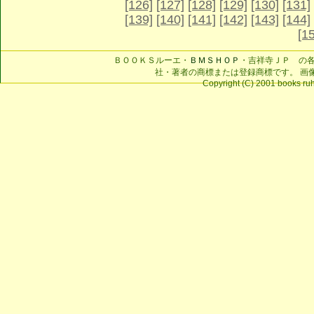
[126]
[127]
[128]
[129]
[130]
[131]
[139]
[140]
[141]
[142]
[143]
[144]
[1
ＢＯＯＫＳルーエ・
ＢＭＳＨＯＰ
・吉祥寺ＪＰ の
社・著者の商標または登録商標です。 画
Copyright (C) 2001 books ruhe