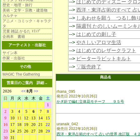
-->
はじめてのディズニー クロ
歴史・地理・旅行
-->
西洋・東洋占術のすべて 占
美術・文学・宗教・建造物
カルチャ
-->
しあわせを願う つるし飾
アニメ・コミック・キャラク
-->
隔週刊 たのしいムーミンキ
タ
児童 雑誌 かるた ﾄﾗﾝﾌﾟ
-->
はじめての刺し子
企画本 書籍
-->
やさしいアロマ生活
アーティスト・出版社
-->
はじめてのレザークラフト
サイン本
作家・出版社
-->
ピーターラビットキルト
-->
▽販売終了
その他
MAGIC The Gathering
商品名
営業日のご案内
詳細→
rhana_095
発売日 2022年10月26日
かぎ針で編む立体花モチーフ ９５号
uranaik_042
発売日 2022年10月26日
西洋・東洋占術のすべて 占いの世界 改訂版 ４