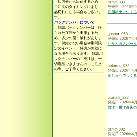
・店内分から出荷するため、
dzmtf_033
ご注文のタイミングにより、
発売日 2026年0
品切れになる場合もございま
樹脂粘土でつくる
す。
バックナンバーについて
・雑誌バックナンバーは、限
られた在庫から出庫するた
gaspar_060
め、多少の傷、破れがありま
発売日 2026年4
す。付録がない場合や期間限
リサとガスパール
定のイベント、特典が無効に
なる場合もあります。 雑誌バ
ックナンバーのご発注は、一
切返品できませんの、ご注文
peterrss_085
の際、ご了承ください。
発売日 2026年4
刺しゅうでつくる
uranaik_222
発売日 2026年4
西洋・東洋占術の
dzmtf_032
発売日 2026年4