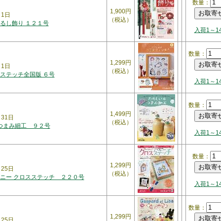
数量：
1,900円
月1日
（税込）
るし飾り １２１号
入荷1～1
数量：
1,299円
月1日
（税込）
ステッチ全国版 ６号
入荷1～1
数量：
1,499円
月31日
（税込）
 つまみ細工 ９２号
入荷1～1
数量：
1,299円
月25日
（税込）
ニー クロスステッチ ２２０号
入荷1～1
数量：
1,299円
月25日