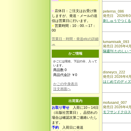
■
店休日：ご注文はお受け致
peterrss_086
しますが、発送・メールの送
発売日 2026年0
信は営業日に行います。
刺しゅうでつくる
■
営業時間：10：00.～17：
00
営業日・時間・発送etcの詳細
tumamisaik_093
→
発売日 2026年4
隔週刊 たのしい
かご情報
かごには現在、下記の分、入って
います。
商品数 0
disneycs_222
商品代金計 ￥0
発売日 2026年4
はじめてのディズ
かごの中身表示
注文画面へ
出荷案内
mofusand_007
発売日 2026年4
お取り寄せ
入荷に10～14日
モフサンドクロス
（出版社営業日）。品切れの
場合は確認次第ご連絡いたし
ます。
予約
入荷日に発送