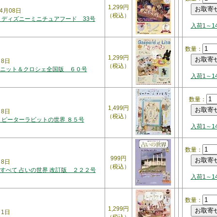
1,299円
4月08日
（税込）
 ディズニーミニチュアフード 33号
入荷1～1
数量：
1,299円
月8日
（税込）
ニット＆クロシェ全国版 ６０号
入荷1～1
数量：
1,499円
月8日
（税込）
 ピーターラビットの世界 ８５号
入荷1～1
数量：
999円
月8日
（税込）
すべて 占いの世界 改訂版 ２２２号
入荷1～1
数量：
1,299円
月1日