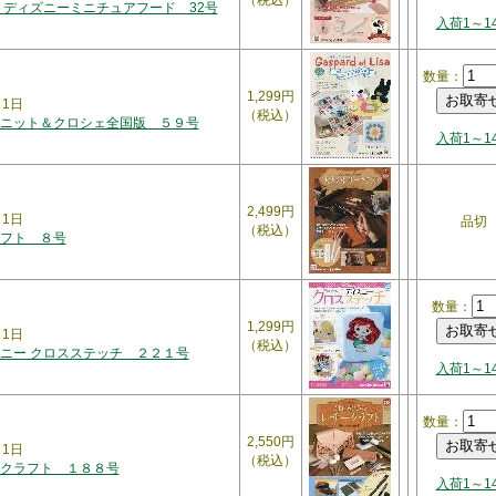
（税込）
 ディズニーミニチュアフード 32号
入荷1～1
数量：
1,299円
月1日
（税込）
ニット＆クロシェ全国版 ５９号
入荷1～1
2,499円
月1日
品切
（税込）
フト ８号
数量：
1,299円
月1日
（税込）
ニー クロスステッチ ２２１号
入荷1～1
数量：
2,550円
月1日
（税込）
クラフト １８８号
入荷1～1