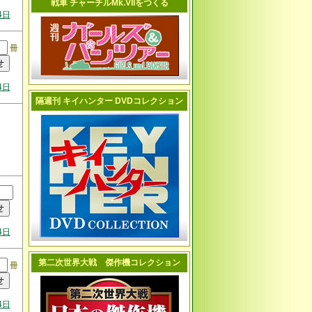
戦車 チャーチルMk.VIIをつくる
4日
冊
4日
隔週刊 キイハンター DVDコレクション
4日
第二次世界大戦 傑作機コレクション
冊
4日