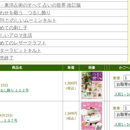
・東洋占術のすべて 占いの世界 改訂版
わせを願う つるし飾り
刊 たのしいムーミンキルト
めての刺し子
しいアロマ生活
めてのレザークラフト
ターラビットキルト
売終了
商品名
単価
画像
かごへ
数量：
1,900円
月15日
（税込）
るし飾り １２２号
入荷1～1
数量：
1,949円
4月15日
（税込）
 １３７号
入荷1～1