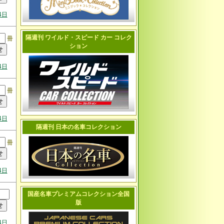
4日
隔週刊 ワイルド・スピード カー コレク
冊
ション
4日
冊
4日
隔週刊 日本の名車コレクション
冊
4日
国産名車プレミアムコレクション全国
版
4日