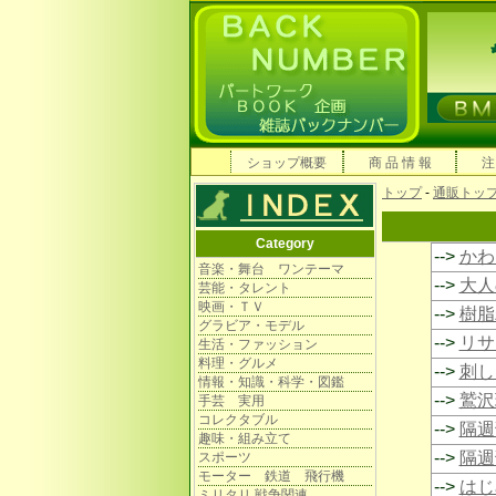
ショップ概要
商 品 情 報
注
トップ
-
通販トッ
Category
-->
かわい
音楽・舞台 ワンテーマ
-->
大人
芸能・タレント
映画・ＴＶ
-->
樹脂
グラビア・モデル
-->
リサ
生活・ファッション
料理・グルメ
-->
刺し
情報・知識・科学・図鑑
-->
鷲沢
手芸 実用
コレクタブル
-->
隔週
趣味・組み立て
-->
隔週
スポーツ
モーター 鉄道 飛行機
-->
はじ
ミリタリ 戦争関連