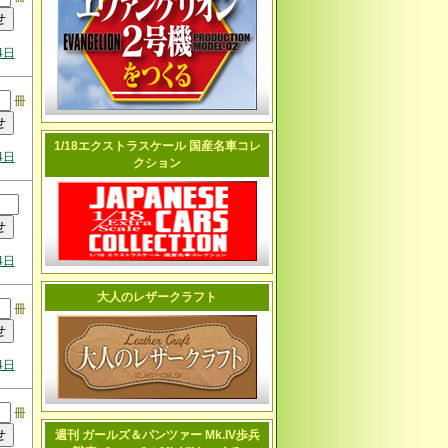
4日
冊
1/18エクストラスケール 国産名車コレ
4日
クション
4日
大人のレザークラフト
冊
4日
冊
週刊 ガールズ＆パンツァー Mk.IV歩兵