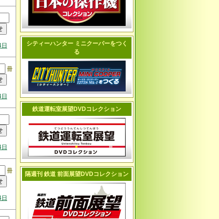
シティーハンター ミニクーパーをつく
4日
る
冊
4日
鉄道運転室展望DVDコレクション
4日
冊
隔週刊 鉄道 前面展望DVDコレクション
4日