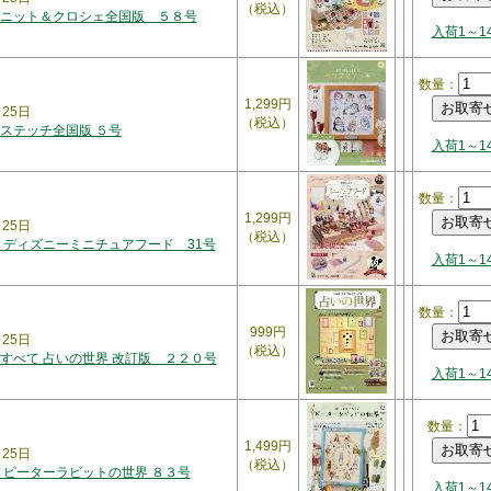
（税込）
ニット＆クロシェ全国版 ５８号
入荷1～1
数量：
1,299円
月25日
（税込）
ステッチ全国版 ５号
入荷1～1
数量：
1,299円
月25日
（税込）
 ディズニーミニチュアフード 31号
入荷1～1
数量：
999円
月25日
（税込）
すべて 占いの世界 改訂版 ２２０号
入荷1～1
数量：
1,499円
月25日
（税込）
 ピーターラビットの世界 ８３号
入荷1～1