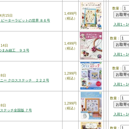
数量：
1,499円
4月15日
（税込）
 ピーターラビットの世界 ８６号
入荷1～1
数量：
1,499円
月14日
（税込）
 つまみ細工 ９３号
入荷1～1
数量：
1,299円
月8日
（税込）
ニー クロスステッチ ２２２号
入荷1～1
数量：
1,299円
月8日
（税込）
ステッチ全国版 ７号
入荷1～1
数量：