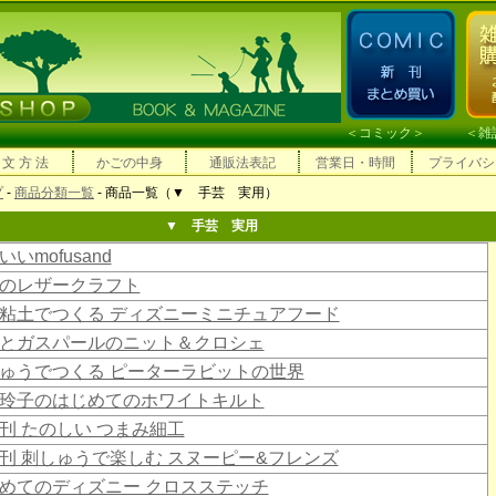
＜
コミック
＞ ＜
雑
 文 方 法
かごの中身
通販法表記
営業日・時間
プライバシ
プ
-
商品分類一覧
- 商品一覧（▼ 手芸 実用）
▼ 手芸 実用
いmofusand
のレザークラフト
粘土でつくる ディズニーミニチュアフード
とガスパールのニット＆クロシェ
ゅうでつくる ピーターラビットの世界
玲子のはじめてのホワイトキルト
刊 たのしい つまみ細工
刊 刺しゅうで楽しむ スヌーピー&フレンズ
めてのディズニー クロスステッチ