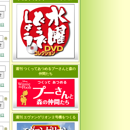
4日
冊
4日
週刊 つくってあつめるプーさんと森の
仲間たち
4日
冊
4日
週刊 エヴァンゲリオン２号機をつくる
冊