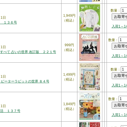
数量：
1,949円
月1日
（税込）
 １３６号
入荷1～1
数量：
999円
月1日
（税込）
すべて 占いの世界 改訂版 ２２１号
入荷1～1
数量：
1,499円
月1日
（税込）
 ピーターラビットの世界 ８４号
入荷1～1
数量：
1,849円
月1日
（税込）
活 １３７号
入荷1～1