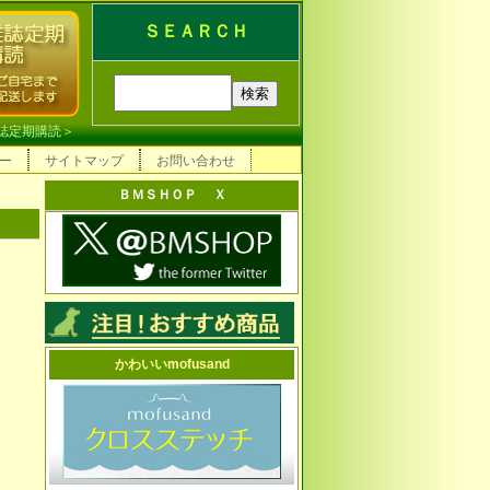
ＳＥＡＲＣＨ
誌定期購読
＞
ー
サイトマップ
お問い合わせ
ＢＭＳＨＯＰ Ｘ
かわいいmofusand