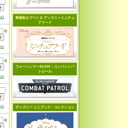
4日
樹脂粘土でつくる ディズニーミニチュ
アフード
冊
4日
冊
ウォーハンマー40,000：コンバットパ
トロール
4日
4日
ディズニー ミニブック・コレクション
冊