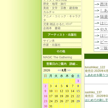
歴史・地理・旅行
-->
西洋
美術・文学・宗教・建造物
-->
しあ
カルチャ
アニメ・コミック・キャラク
-->
隔週
タ
-->
はじ
児童 雑誌 かるた ﾄﾗﾝﾌﾟ
企画本 書籍
-->
やさ
アーティスト・出版社
-->
はじ
サイン本
-->
ピー
作家・出版社
-->
▽販
その他
MAGIC The Gathering
営業日のご案内
詳細→
turushikaz_122
発売日 2026年4
しあわせを願うつ
sashiko_137
発売日 2026年0
はじめての刺し子