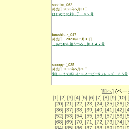
sashiko_062
発売日 2023年5月31日
はじめての刺し子 ６２号
turushikaz_047
発売日 2023年05月31日
しあわせを願うつるし飾り ４７号
suoopysf_035
発売日 2023年5月30日
刺しゅうで楽しむ スヌーピー&フレンズ ３５号
[前へ]
(ページ 
[1]
[2]
[3]
[4]
[5]
[6]
[7]
[8]
[9]
[10]
[20]
[21]
[22]
[23]
[24]
[25]
[26]
[
[36]
[37]
[38]
[39]
[40]
[41]
[42]
[
[52]
[53]
[54]
[55]
[56]
[57]
[58]
[
[68]
[69]
[70]
[71]
[72]
[73]
[74]
[
[84]
[85]
[86]
[87]
[88]
[89]
[90]
[