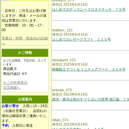
disneycs_075
発売日 2023年6月14日
はじめてのディズニー クロスステッチ ７５号
■
店休日：ご注文はお受け致
しますが、発送・メールの送
信は営業日に行います。
■
営業時間：10：00.～17：
00
leatherc_115
発売日 2023年6月14日
営業日・時間・発送etcの詳細
はじめてのレザークラフト １１５号
→
かご情報
miniaturef_225
かごには現在、下記の分、入って
発売日 2023年6月14日
います。
商品数 0
樹脂粘土でつくる ミニチュアフード ２２５号
商品代金計 ￥0
かごの中身表示
注文画面へ
uranaik_075
発売日 2023年6月14日
出荷案内
西洋・東洋占術のすべて 占いの世界 改訂版 ７
お取り寄せ
入荷に10～14日
（出版社営業日）。品切れの
場合は確認次第ご連絡いたし
rittais_074
ます。
発売日 2023年6月14日
予約
入荷日に発送