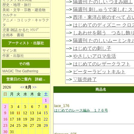
-->
隔週刊 たのしい つまみ細工
歴史・地理・旅行
-->
隔週刊 刺しゅうで楽しむ 
美術・文学・宗教・建造物
カルチャ
-->
西洋・東洋占術のすべて 占
アニメ・コミック・キャラク
-->
はじめてのディズニー クロ
タ
児童 雑誌 かるた ﾄﾗﾝﾌﾟ
-->
しあわせを願う つるし飾
企画本 書籍
-->
隔週刊 たのしいムーミンキ
アーティスト・出版社
-->
はじめての刺し子
サイン本
作家・出版社
-->
やさしいアロマ生活
-->
はじめてのレザークラフト
その他
MAGIC The Gathering
-->
ピーターラビットキルト
-->
▽販売終了
営業日のご案内
詳細→
商品名
lace_176
はじめてのレース編み １７６号