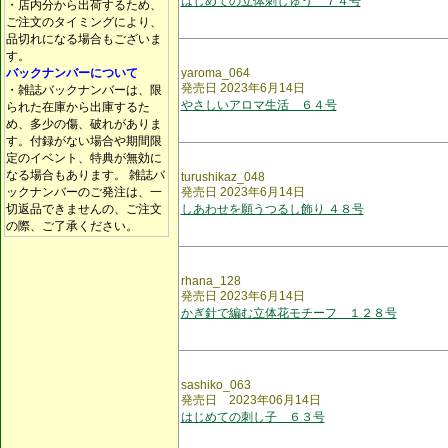
はじめての立体刺しゅう ７４号
・店内分から出荷するため、
ご注文のタイミングにより、
品切れになる場合もございま
す。
バックナンバーについて
yaroma_064
発売日 2023年6月14日
・雑誌バックナンバーは、限
やさしいアロマ生活 ６４号
られた在庫から出庫するた
め、多少の傷、破れがありま
す。付録がない場合や期間限
定のイベント、特典が無効に
なる場合もあります。 雑誌バ
turushikaz_048
ックナンバーのご発注は、一
発売日 2023年6月14日
切返品できませんの、ご注文
しあわせを願うつるし飾り ４８号
の際、ご了承ください。
rhana_128
発売日 2023年6月14日
かぎ針で編む立体花モチーフ １２８号
sashiko_063
発売日 2023年06月14日
はじめての刺し子 ６３号