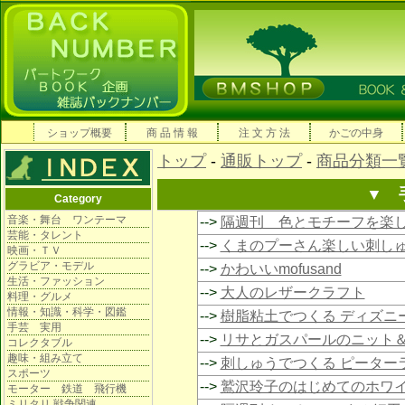
ショップ概要
商 品 情 報
注 文 方 法
かごの中身
トップ
-
通販トップ
-
商品分類一
▼ 
Category
音楽・舞台 ワンテーマ
-->
隔週刊 色とモチーフを楽
芸能・タレント
-->
くまのプーさん楽しい刺し
映画・ＴＶ
グラビア・モデル
-->
かわいいmofusand
生活・ファッション
-->
大人のレザークラフト
料理・グルメ
情報・知識・科学・図鑑
-->
樹脂粘土でつくる ディズニ
手芸 実用
-->
リサとガスパールのニット
コレクタブル
趣味・組み立て
-->
刺しゅうでつくる ピーター
スポーツ
-->
鷲沢玲子のはじめてのホワ
モーター 鉄道 飛行機
ミリタリ 戦争関連