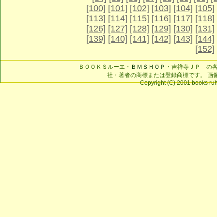
[100]
[101]
[102]
[103]
[104]
[105]
[113]
[114]
[115]
[116]
[117]
[118]
[126]
[127]
[128]
[129]
[130]
[131]
[139]
[140]
[141]
[142]
[143]
[144]
[152]
ＢＯＯＫＳルーエ・
ＢＭＳＨＯＰ
・吉祥寺ＪＰ の
社・著者の商標または登録商標です。 画
Copyright (C) 2001 books ruhe