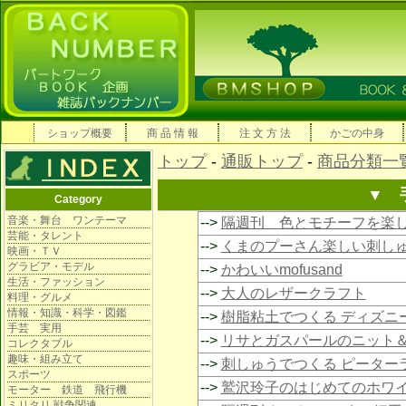
ショップ概要
商 品 情 報
注 文 方 法
かごの中身
トップ
-
通販トップ
-
商品分類一
▼ 
Category
音楽・舞台 ワンテーマ
-->
隔週刊 色とモチーフを楽
芸能・タレント
-->
くまのプーさん楽しい刺し
映画・ＴＶ
グラビア・モデル
-->
かわいいmofusand
生活・ファッション
-->
大人のレザークラフト
料理・グルメ
情報・知識・科学・図鑑
-->
樹脂粘土でつくる ディズニ
手芸 実用
-->
リサとガスパールのニット
コレクタブル
趣味・組み立て
-->
刺しゅうでつくる ピーター
スポーツ
-->
鷲沢玲子のはじめてのホワ
モーター 鉄道 飛行機
ミリタリ 戦争関連