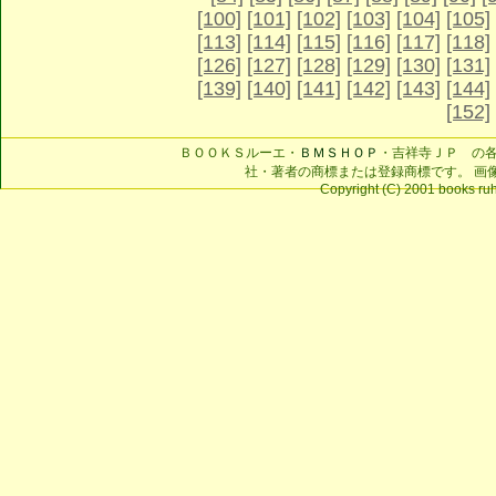
[100]
[101]
[102]
[103]
[104]
[105]
[113]
[114]
[115]
[116]
[117]
[118]
[126]
[127]
[128]
[129]
[130]
[131]
[139]
[140]
[141]
[142]
[143]
[144]
[152]
ＢＯＯＫＳルーエ・
ＢＭＳＨＯＰ
・吉祥寺ＪＰ の
社・著者の商標または登録商標です。 画
Copyright (C) 2001 books ruhe