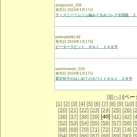
amigurumi_206
発売日 2024年1月17日
ディズニーツムツム編みぐるみコレク全国版 ２
peterabbitk148
発売日 2024年1月17日
ピーターラビット キルト １４８号
washizawah_028
発売日 2024年1月17日
鷲沢玲子のはじめてのホワイトキルト ２８号
[前へ]
(ページ 
[1]
[2]
[3]
[4]
[5]
[6]
[7]
[8]
[9]
[10]
[20]
[21]
[22]
[23]
[24]
[25]
[26]
[
[36]
[37]
[38]
[39]
[40]
[41]
[42]
[
[52]
[53]
[54]
[55]
[56]
[57]
[58]
[
[68]
[69]
[70]
[71]
[72]
[73]
[74]
[
[84]
[85]
[86]
[87]
[88]
[89]
[90]
[