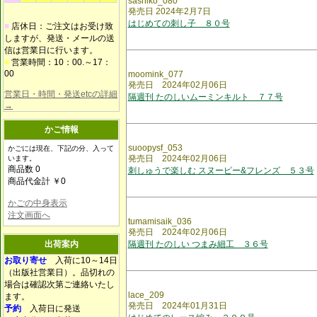
sashiko_080
発売日 2024年2月7日
はじめての刺し子 ８０号
■
店休日：ご注文はお受け致
しますが、発送・メールの送
信は営業日に行います。
■
営業時間：10：00.～17：
00
moomink_077
発売日 2024年02月06日
営業日・時間・発送etcの詳細
隔週刊 たのしいムーミンキルト ７７号
→
かご情報
suoopysf_053
かごには現在、下記の分、入って
発売日 2024年02月06日
います。
商品数 0
刺しゅうで楽しむ スヌーピー&フレンズ ５３号
商品代金計 ￥0
かごの中身表示
注文画面へ
tumamisaik_036
発売日 2024年02月06日
出荷案内
隔週刊 たのしい つまみ細工 ３６号
お取り寄せ
入荷に10～14日
（出版社営業日）。品切れの
場合は確認次第ご連絡いたし
lace_209
ます。
発売日 2024年01月31日
予約
入荷日に発送