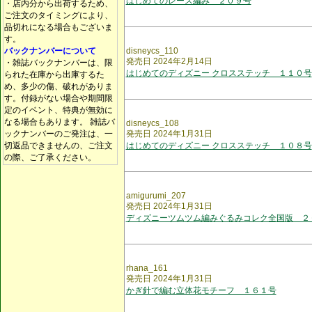
はじめてのレース編み ２０９号
・店内分から出荷するため、
ご注文のタイミングにより、
品切れになる場合もございま
す。
バックナンバーについて
disneycs_110
発売日 2024年2月14日
・雑誌バックナンバーは、限
はじめてのディズニー クロスステッチ １１０号
られた在庫から出庫するた
め、多少の傷、破れがありま
す。付録がない場合や期間限
定のイベント、特典が無効に
なる場合もあります。 雑誌バ
disneycs_108
ックナンバーのご発注は、一
発売日 2024年1月31日
切返品できませんの、ご注文
はじめてのディズニー クロスステッチ １０８号
の際、ご了承ください。
amigurumi_207
発売日 2024年1月31日
ディズニーツムツム編みぐるみコレク全国版 ２
rhana_161
発売日 2024年1月31日
かぎ針で編む立体花モチーフ １６１号