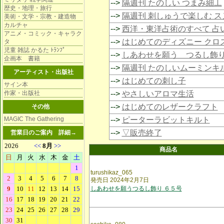
-->
隔週刊 たのしい つまみ細工
歴史・地理・旅行
-->
隔週刊 刺しゅうで楽しむ 
美術・文学・宗教・建造物
カルチャ
-->
西洋・東洋占術のすべて 占
アニメ・コミック・キャラク
-->
はじめてのディズニー クロ
タ
児童 雑誌 かるた ﾄﾗﾝﾌﾟ
-->
しあわせを願う つるし飾
企画本 書籍
-->
隔週刊 たのしいムーミンキ
アーティスト・出版社
-->
はじめての刺し子
サイン本
作家・出版社
-->
やさしいアロマ生活
-->
はじめてのレザークラフト
その他
MAGIC The Gathering
-->
ピーターラビットキルト
-->
▽販売終了
営業日のご案内
詳細→
商品名
turushikaz_065
発売日 2024年2月7日
しあわせを願うつるし飾り ６５号