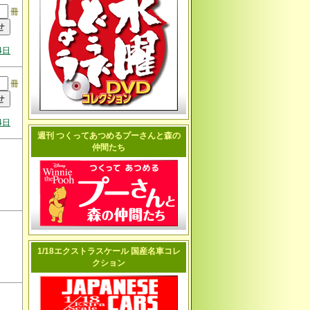
冊
4日
冊
4日
週刊 つくってあつめるプーさんと森の
仲間たち
1/18エクストラスケール 国産名車コレ
クション