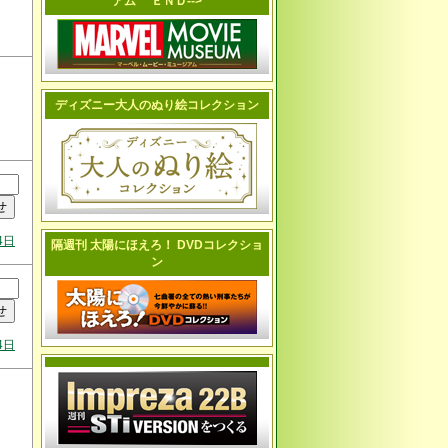
アム ＥＮＤ-->
ディズニー大人のぬり絵コレクション
4日
隔週刊 太陽にほえろ！ DVDコレクショ
ン
4日