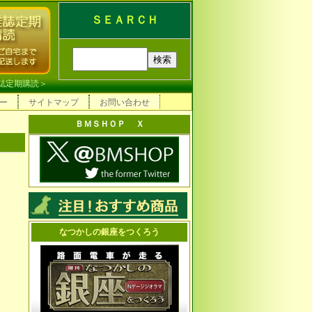
ＳＥＡＲＣＨ
誌定期購読
＞
ー
サイトマップ
お問い合わせ
ＢＭＳＨＯＰ Ｘ
なつかしの銀座をつくろう