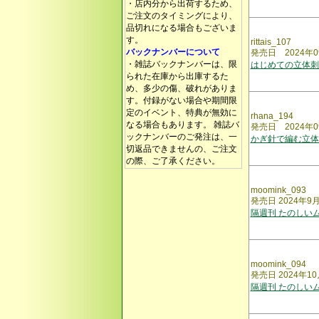
・店内分から出荷するため、
ご注文のタイミングにより、
品切れになる場合もございま
す。
rittais_107
バックナンバーについて
発売日 2024年0
・雑誌バックナンバーは、限
はじめての立体刺
られた在庫から出庫するた
め、多少の傷、破れがありま
す。付録がない場合や期間限
定のイベント、特典が無効に
rhana_194
なる場合もあります。 雑誌バ
発売日 2024年0
ックナンバーのご発注は、一
かぎ針で編む立体
切返品できませんの、ご注文
の際、ご了承ください。
moomink_093
発売日 2024年9
隔週刊 たのしい
moomink_094
発売日 2024年1
隔週刊 たのしい