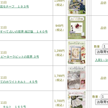
1,099円
月11日
品切
（税込）
花モチーフ １９３号
949円
月11日
品切
（税込）
すべて 占いの世界 改訂版 １４０号
数量：
1,299円
月11日
（税込）
 ピーターラビットの世界 ３号
入荷1～1
1,799円
月11日
品切
（税込）
てのホワイトキルト ４５号
数量：
1,700円
月11日
（税込）
 キルト １６５号