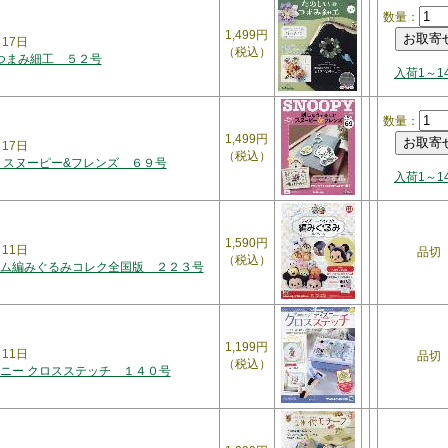
数量：
1,499円
月17日
（税込）
 つまみ細工 ５２号
入荷1～1
数量：
1,499円
月17日
（税込）
 スヌーピー&フレンズ ６９号
入荷1～1
1,590円
月11日
品切
（税込）
ム編みぐるみコレク全国版 ２２３号
1,199円
月11日
品切
（税込）
ニー クロスステッチ １４０号