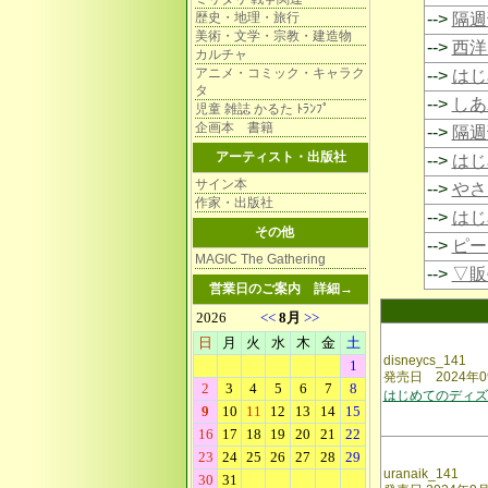
歴史・地理・旅行
-->
隔週
美術・文学・宗教・建造物
-->
西洋
カルチャ
アニメ・コミック・キャラク
-->
はじ
タ
-->
しあ
児童 雑誌 かるた ﾄﾗﾝﾌﾟ
企画本 書籍
-->
隔週
アーティスト・出版社
-->
はじ
サイン本
-->
やさ
作家・出版社
-->
はじ
その他
-->
ピー
MAGIC The Gathering
-->
▽販
営業日のご案内
詳細→
disneycs_141
発売日 2024年0
はじめてのディズ
uranaik_141