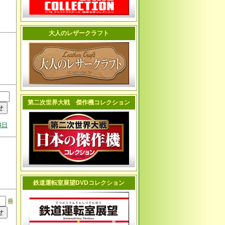
大人のレザークラフト
第二次世界大戦 傑作機コレクション
4日
鉄道運転室展望DVDコレクション
冊