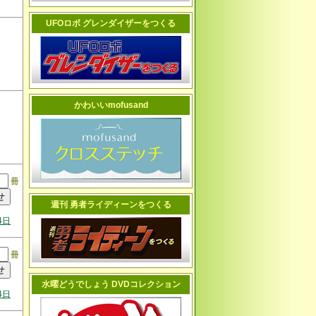
UFOロボ グレンダイザーをつくる
かわいいmofusand
冊
週刊 勇者ライディーンをつくる
4日
冊
水曜どうでしょう DVDコレクション
4日