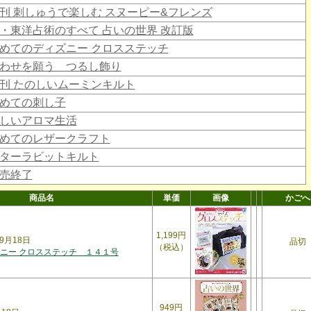
刊 刺しゅうで楽しむ スヌーピー&フレンズ
・東洋占術のすべて 占いの世界 改訂版
めてのディズニー クロスステッチ
わせを願う つるし飾り
刊 たのしいムーミンキルト
めての刺し子
しいアロマ生活
めてのレザークラフト
ターラビットキルト
売終了
商品名
単価
画像
かごへ
1,199円
9月18日
品切
（税込）
ニー クロスステッチ １４１号
949円