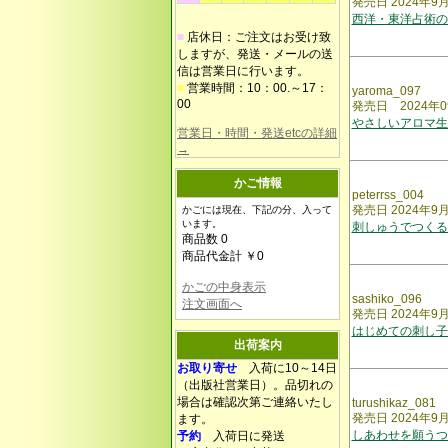
発売日 2024年9
西洋・東洋占術の
■
店休日：ご注文はお受け致
しますが、発送・メールの送
信は営業日に行います。
■
営業時間：10：00.～17：
yaroma_097
00
発売日 2024年0
やさしいアロマ生
営業日・時間・発送etcの詳細
→
かご情報
peterrss_004
発売日 2024年9
かごには現在、下記の分、入って
います。
刺しゅうでつくる
商品数 0
商品代金計 ￥0
かごの中身表示
sashiko_096
注文画面へ
発売日 2024年9
はじめての刺し子
出荷案内
お取り寄せ
入荷に10～14日
（出版社営業日）。品切れの
場合は確認次第ご連絡いたし
turushikaz_081
発売日 2024年9
ます。
しあわせを願うつ
予約
入荷日に発送