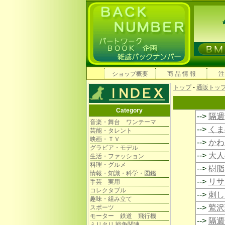
ショップ概要
商 品 情 報
注
トップ
-
通販トッ
Category
-->
隔週
音楽・舞台 ワンテーマ
-->
くま
芸能・タレント
映画・ＴＶ
-->
かわい
グラビア・モデル
-->
大人
生活・ファッション
料理・グルメ
-->
樹脂
情報・知識・科学・図鑑
-->
リサ
手芸 実用
コレクタブル
-->
刺し
趣味・組み立て
-->
鷲沢
スポーツ
モーター 鉄道 飛行機
-->
隔週
ミリタリ 戦争関連