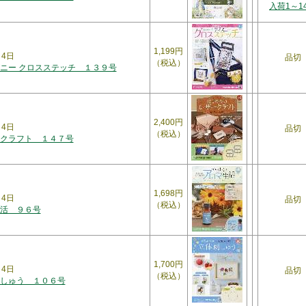
入荷1～1
1,199円
月4日
品切
（税込）
ニー クロスステッチ １３９号
2,400円
月4日
品切
（税込）
クラフト １４７号
1,698円
月4日
品切
（税込）
活 ９６号
1,700円
月4日
品切
（税込）
しゅう １０６号