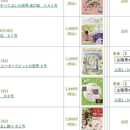
月18日
品切
（税込）
すべて 占いの世界 改訂版 １４１号
1,698円
9月18日
品切
（税込）
活 ９７号
数量：
1,299円
月18日
（税込）
 ピーターラビットの世界 ４号
入荷1～1
数量：
1,949円
月18日
（税込）
 ９６号
入荷1～1
1,800円
月18日
品切
（税込）
るし飾り ８１号