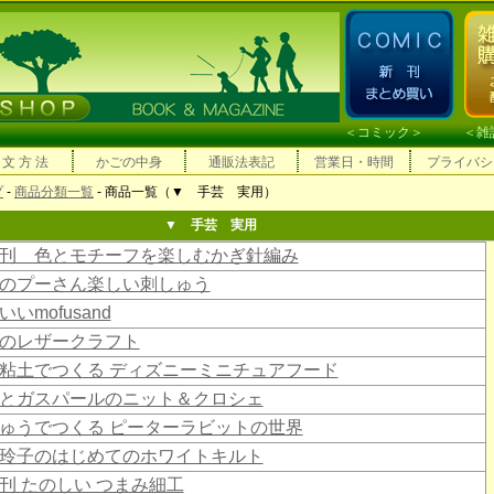
＜
コミック
＞ ＜
雑
 文 方 法
かごの中身
通販法表記
営業日・時間
プライバシ
プ
-
商品分類一覧
- 商品一覧（▼ 手芸 実用）
▼ 手芸 実用
刊 色とモチーフを楽しむかぎ針編み
のプーさん楽しい刺しゅう
いmofusand
のレザークラフト
粘土でつくる ディズニーミニチュアフード
とガスパールのニット＆クロシェ
ゅうでつくる ピーターラビットの世界
玲子のはじめてのホワイトキルト
刊 たのしい つまみ細工