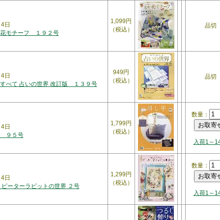
1,099円
月4日
品切
（税込）
花モチーフ １９２号
949円
月4日
品切
（税込）
すべて 占いの世界 改訂版 １３９号
数量：
1,799円
月4日
（税込）
 ９５号
入荷1～1
数量：
1,299円
月4日
（税込）
 ピーターラビットの世界 ２号
入荷1～1