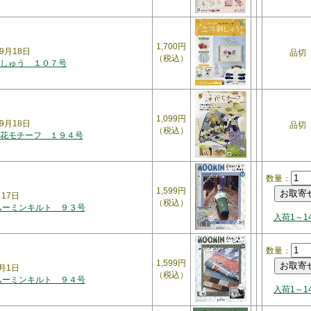
1,700円
9月18日
品切
（税込）
しゅう １０７号
1,099円
9月18日
品切
（税込）
花モチーフ １９４号
数量：
1,599円
月17日
（税込）
ムーミンキルト ９３号
入荷1～1
数量：
1,599円
0月1日
（税込）
ムーミンキルト ９４号
入荷1～1