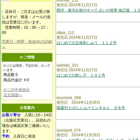
uranaik_151
発売日 2024年11月27日
西洋・東洋占術のすべて 占いの世界 改訂版 １
■
店休日：ご注文はお受け致
しますが、発送・メールの送
信は営業日に行います。
■
営業時間：10：00.～17：
00
rittais_112
発売日 2024年11月27日
営業日・時間・発送etcの詳細
はじめての立体刺しゅう １１２号
→
かご情報
sashiko_101
かごには現在、下記の分、入って
発売日 2024年11月27日
います。
商品数 0
はじめての刺し子 １０１号
商品代金計 ￥0
かごの中身表示
注文画面へ
moomink_098
発売日 2024年11月26日
出荷案内
隔週刊 たのしいムーミンキルト ９８号
お取り寄せ
入荷に10～14日
（出版社営業日）。品切れの
場合は確認次第ご連絡いたし
suoopysf_074
ます。
発売日 2024年11月26日
予約
入荷日に発送