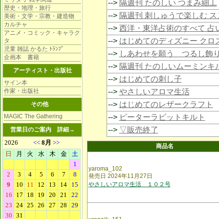
-->
隔週刊 たのしい つまみ細工
歴史・地理・旅行
-->
隔週刊 刺しゅうで楽しむ 
美術・文学・宗教・建造物
カルチャ
-->
西洋・東洋占術のすべて 占
アニメ・コミック・キャラク
-->
はじめてのディズニー クロ
タ
児童 雑誌 かるた ﾄﾗﾝﾌﾟ
-->
しあわせを願う つるし飾
企画本 書籍
-->
隔週刊 たのしいムーミンキ
アーティスト・出版社
-->
はじめての刺し子
サイン本
作家・出版社
-->
やさしいアロマ生活
-->
はじめてのレザークラフト
その他
MAGIC The Gathering
-->
ピーターラビットキルト
-->
▽販売終了
営業日のご案内
詳細→
商品名
yaroma_102
発売日 2024年11月27日
やさしいアロマ生活 １０２号