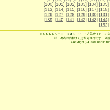
[100]
[101]
[102]
[103]
[104]
[105]
[113]
[114]
[115]
[116]
[117]
[118]
[126]
[127]
[128]
[129]
[130]
[131]
[139]
[140]
[141]
[142]
[143]
[144]
[152]
ＢＯＯＫＳルーエ・
ＢＭＳＨＯＰ
・吉祥寺ＪＰ の
社・著者の商標または登録商標です。 画
Copyright (C) 2001 books ruhe