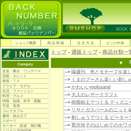
ショップ概要
商 品 情 報
注 文 方 法
かごの中身
トップ
-
通販トップ
-
商品分類一
▼ 
Category
音楽・舞台 ワンテーマ
-->
隔週刊 色とモチーフを楽
芸能・タレント
-->
くまのプーさん楽しい刺し
映画・ＴＶ
グラビア・モデル
-->
かわいいmofusand
生活・ファッション
-->
大人のレザークラフト
料理・グルメ
情報・知識・科学・図鑑
-->
樹脂粘土でつくる ディズニ
手芸 実用
-->
リサとガスパールのニット
コレクタブル
趣味・組み立て
-->
刺しゅうでつくる ピーター
スポーツ
-->
鷲沢玲子のはじめてのホワ
モーター 鉄道 飛行機
ミリタリ 戦争関連