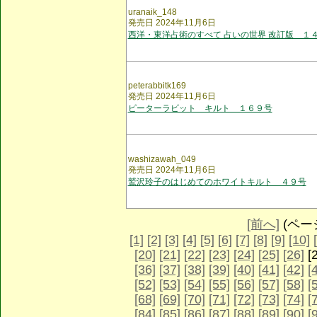
uranaik_148
発売日 2024年11月6日
西洋・東洋占術のすべて 占いの世界 改訂版 １
peterabbitk169
発売日 2024年11月6日
ピーターラビット キルト １６９号
washizawah_049
発売日 2024年11月6日
鷲沢玲子のはじめてのホワイトキルト ４９号
[前へ]
(ページ 
[1]
[2]
[3]
[4]
[5]
[6]
[7]
[8]
[9]
[10]
[20]
[21]
[22]
[23]
[24]
[25]
[26]
[
[36]
[37]
[38]
[39]
[40]
[41]
[42]
[
[52]
[53]
[54]
[55]
[56]
[57]
[58]
[
[68]
[69]
[70]
[71]
[72]
[73]
[74]
[
[84]
[85]
[86]
[87]
[88]
[89]
[90]
[