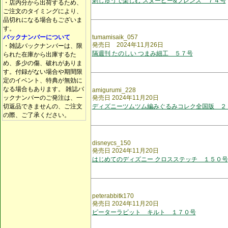
刺しゅうで楽しむ スヌーピー&フレンズ ７４号
・店内分から出荷するため、
ご注文のタイミングにより、
品切れになる場合もございま
す。
バックナンバーについて
tumamisaik_057
発売日 2024年11月26日
・雑誌バックナンバーは、限
隔週刊 たのしい つまみ細工 ５７号
られた在庫から出庫するた
め、多少の傷、破れがありま
す。付録がない場合や期間限
定のイベント、特典が無効に
なる場合もあります。 雑誌バ
amigurumi_228
ックナンバーのご発注は、一
発売日 2024年11月20日
切返品できませんの、ご注文
ディズニーツムツム編みぐるみコレク全国版 ２
の際、ご了承ください。
disneycs_150
発売日 2024年11月20日
はじめてのディズニー クロスステッチ １５０号
peterabbitk170
発売日 2024年11月20日
ピーターラビット キルト １７０号