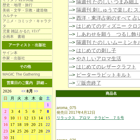
-->
隔週刊 たのしい つまみ細工
歴史・地理・旅行
-->
隔週刊 刺しゅうで楽しむ 
美術・文学・宗教・建造物
カルチャ
-->
西洋・東洋占術のすべて 占
アニメ・コミック・キャラク
-->
はじめてのディズニー クロ
タ
児童 雑誌 かるた ﾄﾗﾝﾌﾟ
-->
しあわせを願う つるし飾
企画本 書籍
-->
隔週刊 たのしいムーミンキ
アーティスト・出版社
-->
はじめての刺し子
サイン本
作家・出版社
-->
やさしいアロマ生活
-->
はじめてのレザークラフト
その他
MAGIC The Gathering
-->
ピーターラビットキルト
-->
▽販売終了
営業日のご案内
詳細→
商品名
aroma_075
発売日 2017年4月12日
リラックス アロマ テラピー ７５号