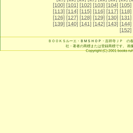
[100]
[101]
[102]
[103]
[104]
[105]
[113]
[114]
[115]
[116]
[117]
[118]
[126]
[127]
[128]
[129]
[130]
[131]
[139]
[140]
[141]
[142]
[143]
[144]
[152]
ＢＯＯＫＳルーエ・
ＢＭＳＨＯＰ
・吉祥寺ＪＰ の
社・著者の商標または登録商標です。 画
Copyright (C) 2001 books ruhe