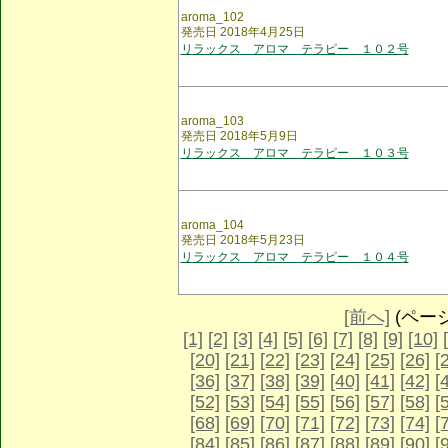
aroma_102
発売日 2018年4月25日
リラックス アロマ テラピー １０２号
aroma_103
発売日 2018年5月9日
リラックス アロマ テラピー １０３号
aroma_104
発売日 2018年5月23日
リラックス アロマ テラピー １０４号
[前へ]
(ページ 
[1]
[2]
[3]
[4]
[5]
[6]
[7]
[8]
[9]
[10]
[20]
[21]
[22]
[23]
[24]
[25]
[26]
[
[36]
[37]
[38]
[39]
[40]
[41]
[42]
[
[52]
[53]
[54]
[55]
[56]
[57]
[58]
[
[68]
[69]
[70]
[71]
[72]
[73]
[74]
[
[84]
[85]
[86]
[87]
[88]
[89]
[90]
[