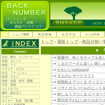
ショップ概要
商 品 情 報
注 文 方 法
かごの中身
トップ
-
通販トップ
-
商品分類一
▼ 
Category
音楽・舞台 ワンテーマ
-->
隔週刊 色とモチーフを楽
芸能・タレント
-->
くまのプーさん楽しい刺し
映画・ＴＶ
グラビア・モデル
-->
かわいいmofusand
生活・ファッション
-->
大人のレザークラフト
料理・グルメ
情報・知識・科学・図鑑
-->
樹脂粘土でつくる ディズニ
手芸 実用
-->
リサとガスパールのニット
コレクタブル
趣味・組み立て
-->
刺しゅうでつくる ピーター
スポーツ
-->
鷲沢玲子のはじめてのホワ
モーター 鉄道 飛行機
ミリタリ 戦争関連