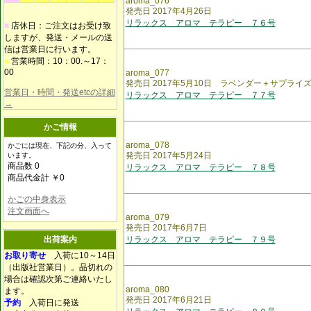
aroma_076
発売日 2017年4月26日
リラックス アロマ テラピー ７６号
■
店休日：ご注文はお受け致
しますが、発送・メールの送
信は営業日に行います。
■
営業時間：10：00.～17：
00
aroma_077
発売日 2017年5月10日 ラベンダー＋サプライ
営業日・時間・発送etcの詳細
リラックス アロマ テラピー ７７号
→
かご情報
aroma_078
かごには現在、下記の分、入って
発売日 2017年5月24日
います。
商品数 0
リラックス アロマ テラピー ７８号
商品代金計 ￥0
かごの中身表示
注文画面へ
aroma_079
発売日 2017年6月7日
出荷案内
リラックス アロマ テラピー ７９号
お取り寄せ
入荷に10～14日
（出版社営業日）。品切れの
場合は確認次第ご連絡いたし
aroma_080
ます。
発売日 2017年6月21日
予約
入荷日に発送