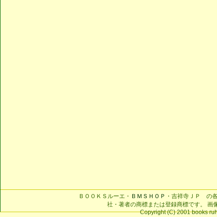
ＢＯＯＫＳルーエ・
ＢＭＳＨＯＰ
・吉祥寺ＪＰ の
社・著者の商標または登録商標です。 画
Copyright (C) 2001 books ruhe