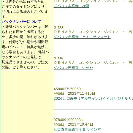
ＤＥＨＡＲＡ コレクション ジバコレ ・ 吉
・店内分から出荷するため、
ジバコレ吉祥寺 梅津
ご注文のタイミングにより、
品切れになる場合もございま
す。
バックナンバーについて
・雑誌バックナンバーは、限
d_f03
られた在庫から出庫するた
ＤＥＨＡＲＡ コレクション ジバコレ ・ 吉
め、多少の傷、破れがありま
ジバコレ吉祥寺 Ｍｒ．サンロード
す。付録がない場合や期間限
定のイベント、特典が無効に
なる場合もあります。 雑誌バ
ックナンバーのご発注は、一
d_f04
切返品できませんの、ご注文
ＤＥＨＡＲＡ コレクション ジバコレ ・ 吉
の際、ご了承ください。
ジバコレ吉祥寺 いせや
4580027950060
発売日 2023年11月15日
2024 江口寿史リアルワインガイド オリジナルカ
9784091990808s
発売日 2023年10月4日
江口寿史扉絵大全集 サイン本