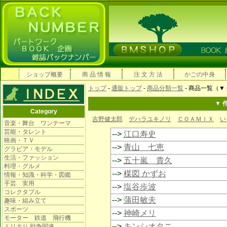
ショップ概要
商 品 情 報
注 文 方 法
かごの中身
トップ
-
通販トップ
-
商品分類一覧
- 商品一覧（▼
▼ 
Category
吉野健太郎
デハラユキノリ
ＣＯＡＭＩＸ
い
音楽・舞台 ワンテーマ
芸能・タレント
-->
江口寿史
映画・ＴＶ
-->
青山 七恵
グラビア・モデル
生活・ファッション
-->
五十嵐 貴久
料理・グルメ
-->
楳図 かずお
情報・知識・科学・図鑑
手芸 実用
-->
塩谷歩波
コレクタブル
-->
蒲田敏夫
趣味・組み立て
スポーツ
-->
神崎メリ
モーター 鉄道 飛行機
-->
キンシオタニ
ミリタリ 戦争関連