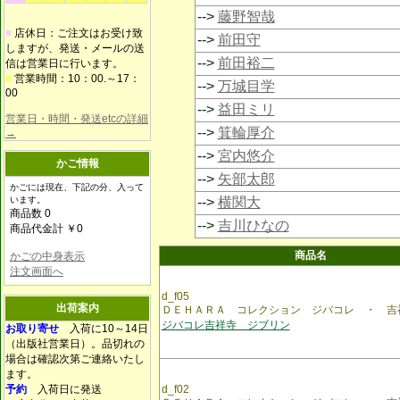
-->
藤野智哉
■
店休日：ご注文はお受け致
-->
前田守
しますが、発送・メールの送
-->
前田裕二
信は営業日に行います。
■
営業時間：10：00.～17：
-->
万城目学
00
-->
益田ミリ
営業日・時間・発送etcの詳細
-->
箕輪厚介
→
-->
宮内悠介
かご情報
-->
矢部太郎
かごには現在、下記の分、入って
います。
-->
横関大
商品数 0
-->
吉川ひなの
商品代金計 ￥0
商品名
かごの中身表示
注文画面へ
d_f05
出荷案内
ＤＥＨＡＲＡ コレクション ジバコレ ・ 吉
ジバコレ吉祥寺 ジブリン
お取り寄せ
入荷に10～14日
（出版社営業日）。品切れの
場合は確認次第ご連絡いたし
ます。
予約
入荷日に発送
d_f02