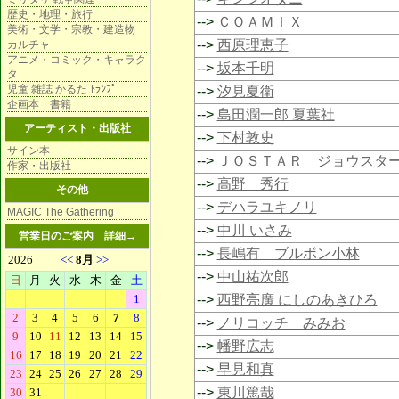
歴史・地理・旅行
-->
ＣＯＡＭＩＸ
美術・文学・宗教・建造物
-->
西原理恵子
カルチャ
アニメ・コミック・キャラク
-->
坂本千明
タ
児童 雑誌 かるた ﾄﾗﾝﾌﾟ
-->
汐見夏衛
企画本 書籍
-->
島田潤一郎 夏葉社
アーティスト・出版社
-->
下村敦史
サイン本
-->
ＪＯＳＴＡＲ ジョウスタ
作家・出版社
-->
高野 秀行
その他
-->
デハラユキノリ
MAGIC The Gathering
-->
中川 いさみ
営業日のご案内
詳細→
-->
長嶋有 ブルボン小林
-->
中山祐次郎
-->
西野亮廣 にしのあきひろ
-->
ノリコッチ みみお
-->
幡野広志
-->
早見和真
-->
東川篤哉