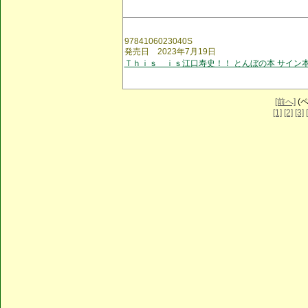
9784106023040S
発売日 2023年7月19日
Ｔｈｉｓ ｉｓ江口寿史！！ とんぼの本 サイン
[前へ]
(ペ
[1]
[2]
[3]