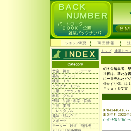
ショップ概要
商 品 情 報
注
トップ
-
通販トッ
Category
幻冬舎編集者。
音楽・舞台 ワンテーマ
社後は、新たな
芸能・タレント
に一番売れたビ
映画・ＴＶ
外かすり傷』は
グラビア・モデル
Ｙｅａｒを受賞
生活・ファッション
料理・グルメ
情報・知識・科学・図鑑
手芸 実用
9784344041677
コレクタブル
出版年月 2023年
趣味・組み立て
かすり傷も痛かっ
スポーツ
モーター 鉄道 飛行機
ミリタリ 戦争関連