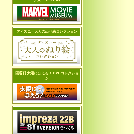
アム ＥＮＤ-->
ディズニー大人のぬり絵コレクション
隔週刊 太陽にほえろ！ DVDコレクショ
ン