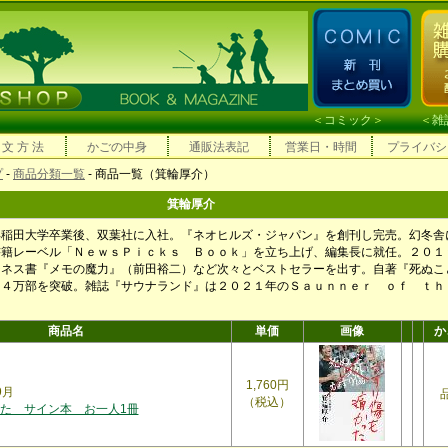
＜
コミック
＞ ＜
雑
 文 方 法
かごの中身
通販法表記
営業日・時間
プライバシ
プ
-
商品分類一覧
- 商品一覧（箕輪厚介）
箕輪厚介
早稲田大学卒業後、双葉社に入社。『ネオヒルズ・ジャパン』を創刊し完売。幻冬舎
書籍レーベル「ＮｅｗｓＰｉｃｋｓ Ｂｏｏｋ」を立ち上げ、編集長に就任。２０１
ジネス書『メモの魔力』（前田裕二）など次々とベストセラーを出す。自著『死ぬこ
１４万部を突破。雑誌『サウナランド』は２０２１年のＳａｕｎｎｅｒ ｏｆ ｔ
商品名
単価
画像
か
1,760円
9月
（税込）
た サイン本 お一人1冊