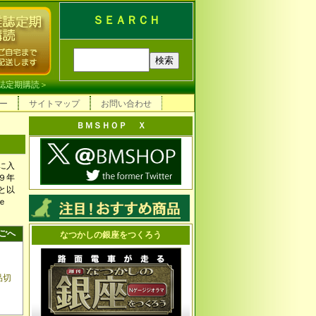
ＳＥＡＲＣＨ
誌定期購読
＞
ー
サイトマップ
お問い合わせ
ＢＭＳＨＯＰ Ｘ
に入
９年
と以
ｈｅ
ごへ
なつかしの銀座をつくろう
品切