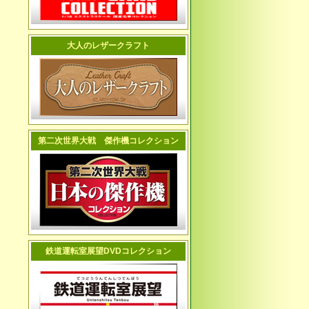
大人のレザークラフト
第二次世界大戦 傑作機コレクション
鉄道運転室展望DVDコレクション