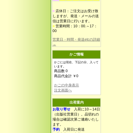
■
店休日：ご注文はお受け致
しますが、発送・メールの送
信は営業日に行います。
■
営業時間：10：00.～17：
00
営業日・時間・発送etcの詳細
→
かご情報
かごには現在、下記の分、入って
います。
商品数 0
商品代金計 ￥0
かごの中身表示
注文画面へ
出荷案内
お取り寄せ
入荷に10～14日
（出版社営業日）。品切れの
場合は確認次第ご連絡いたし
ます。
予約
入荷日に発送