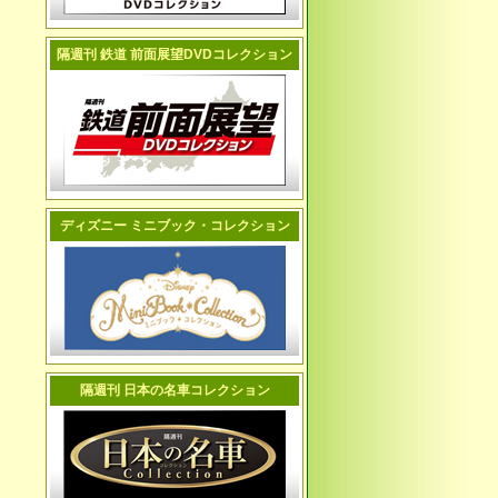
隔週刊 鉄道 前面展望DVDコレクション
ディズニー ミニブック・コレクション
隔週刊 日本の名車コレクション