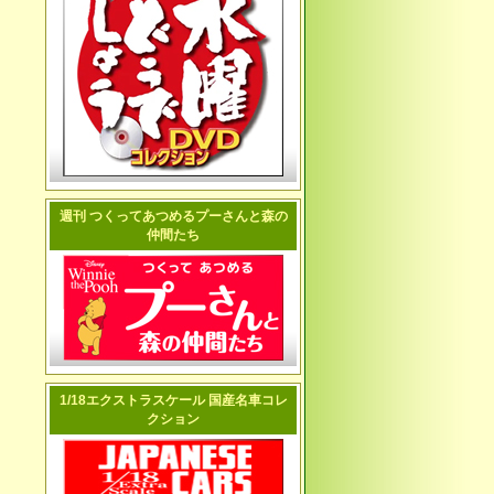
週刊 つくってあつめるプーさんと森の
仲間たち
1/18エクストラスケール 国産名車コレ
クション