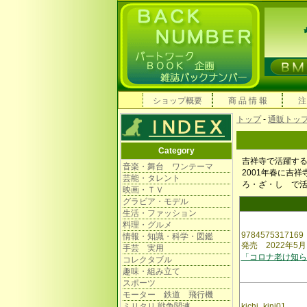
ショップ概要
商 品 情 報
注
トップ
-
通販トッ
Category
吉祥寺で活躍す
音楽・舞台 ワンテーマ
2001年春に吉
芸能・タレント
ろ・ざ・し で
映画・ＴＶ
グラビア・モデル
生活・ファッション
料理・グルメ
9784575317169
情報・知識・科学・図鑑
発売 2022年5月
手芸 実用
「コロナ老け知ら
コレクタブル
趣味・組み立て
スポーツ
モーター 鉄道 飛行機
ミリタリ 戦争関連
kichi_kini01