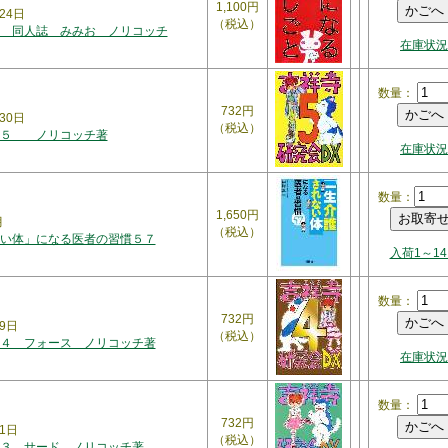
1,100円
24日
（税込）
 同人誌 みみお ノリコッチ
在庫状況
数量：
732円
30日
（税込）
Ｘ５ ノリコッチ著
在庫状況
数量：
1,650円
月
（税込）
い体」になる医者の習慣５７
入荷1～1
数量：
732円
9日
（税込）
４ フォース ノリコッチ著
在庫状況
数量：
732円
1日
（税込）
３ サード ノリコッチ著