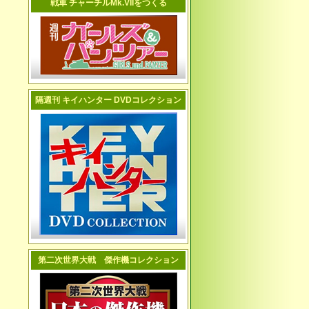
戦車 チャーチルMk.VIIをつくる
隔週刊 キイハンター DVDコレクション
第二次世界大戦 傑作機コレクション