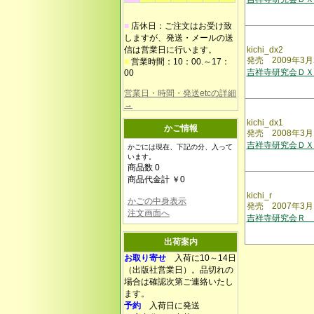
■
店休日：ご注文はお受け致
しますが、発送・メールの送
信は営業日に行います。
kichi_dx2
発売 2009年3月
■
営業時間：10：00.～17：
吉祥寺研究会ＤＸ
00
営業日・時間・発送etcの詳細
→
kichi_dx1
かご情報
発売 2008年3月
吉祥寺研究会ＤＸ
かごには現在、下記の分、入って
います。
商品数 0
商品代金計 ￥0
kichi_r
かごの中身表示
発売 2007年3月
注文画面へ
吉祥寺研究会Ｒ 
出荷案内
お取り寄せ
入荷に10～14日
（出版社営業日）。品切れの
場合は確認次第ご連絡いたし
ます。
予約
入荷日に発送