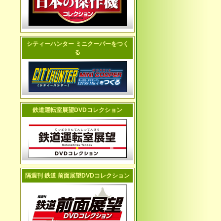
シティーハンター ミニクーパーをつく
る
鉄道運転室展望DVDコレクション
隔週刊 鉄道 前面展望DVDコレクション