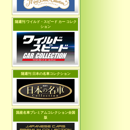
隔週刊 ワイルド・スピード カー コレク
ション
隔週刊 日本の名車コレクション
国産名車プレミアムコレクション全国
版