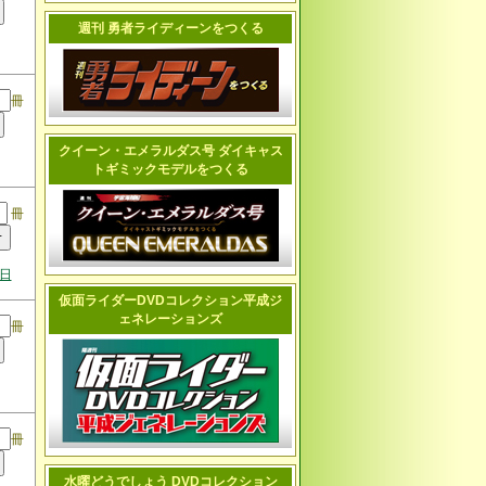
週刊 勇者ライディーンをつくる
冊
クイーン・エメラルダス号 ダイキャス
トギミックモデルをつくる
冊
4日
仮面ライダーDVDコレクション平成ジ
ェネレーションズ
冊
冊
水曜どうでしょう DVDコレクション