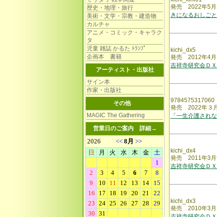
発売 2022年5月
歴史・地理・旅行
きになるおしごと
美術・文学・宗教・建造物
カルチャ
アニメ・コミック・キャラク
タ
児童 雑誌 かるた ﾄﾗﾝﾌﾟ
kichi_dx5
企画本 書籍
発売 2012年4月
吉祥寺研究会Ｄ
アーティスト・出版社
サイン本
作家・出版社
9784575317060
その他
発売 2022年３
MAGIC The Gathering
「一生介護されな
営業日のご案内
詳細→
kichi_dx4
発売 2011年3月
吉祥寺研究会ＤＸ
kichi_dx3
発売 2010年3月
吉祥寺研究会ＤＸ