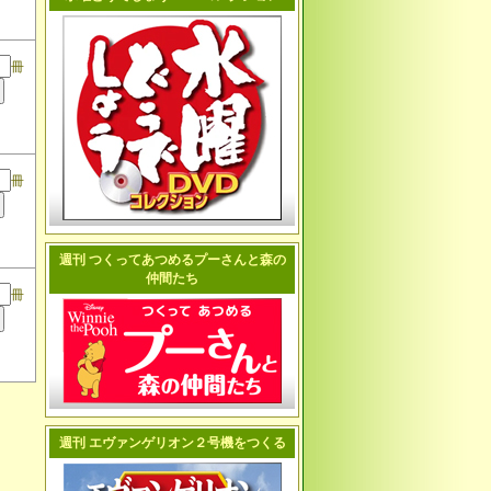
冊
冊
週刊 つくってあつめるプーさんと森の
仲間たち
冊
週刊 エヴァンゲリオン２号機をつくる