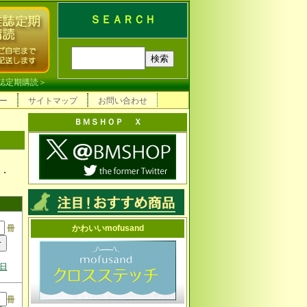
ＳＥＡＲＣＨ
誌定期購読
＞
ー
サイトマップ
お問い合わせ
ＢＭＳＨＯＰ Ｘ
こ・
冊
かわいいmofusand
4日
冊