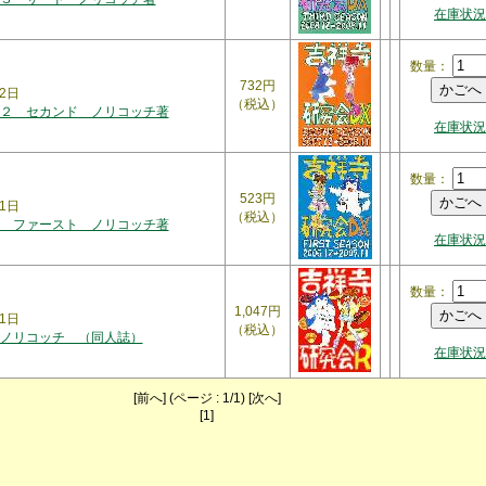
在庫状況
数量：
732円
2日
（税込）
２ セカンド ノリコッチ著
在庫状況
数量：
523円
1日
（税込）
 ファースト ノリコッチ著
在庫状況
数量：
1,047円
1日
（税込）
ノリコッチ （同人誌）
在庫状況
[前へ] (ページ : 1/1) [次へ]
[1]