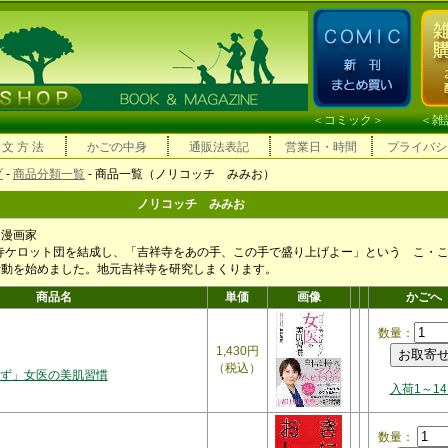
＜
コミック
＞ ＜
雑
 文 方 法
かごの中身
通販法表記
営業日・時間
プライバシ
プ
-
商品分類一覧
- 商品一覧（ノリコッチ みみお）
ノリコッチ みみお
る漫画家
祥寺ケロット団を結成し、「吉祥寺をあの手、この手で盛り上げよー」という こ・
活動を始めました。地元吉祥寺を研究しまくります。
商品名
単価
画像
かごへ
数量：
1,430円
（税込）
ず」女医の美肌習慣
入荷1～1
数量：