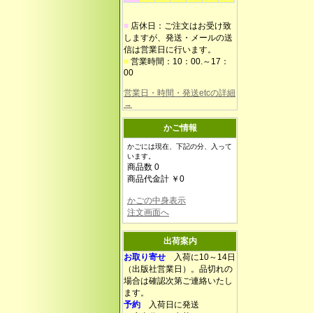
■
店休日：ご注文はお受け致
しますが、発送・メールの送
信は営業日に行います。
■
営業時間：10：00.～17：
00
営業日・時間・発送etcの詳細
→
かご情報
かごには現在、下記の分、入って
います。
商品数 0
商品代金計 ￥0
かごの中身表示
注文画面へ
出荷案内
お取り寄せ
入荷に10～14日
（出版社営業日）。品切れの
場合は確認次第ご連絡いたし
ます。
予約
入荷日に発送