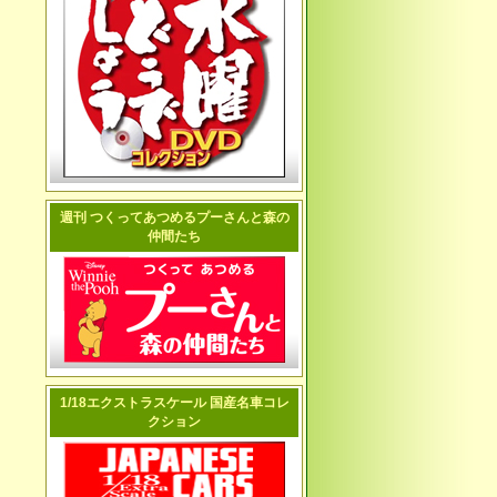
週刊 つくってあつめるプーさんと森の
仲間たち
1/18エクストラスケール 国産名車コレ
クション