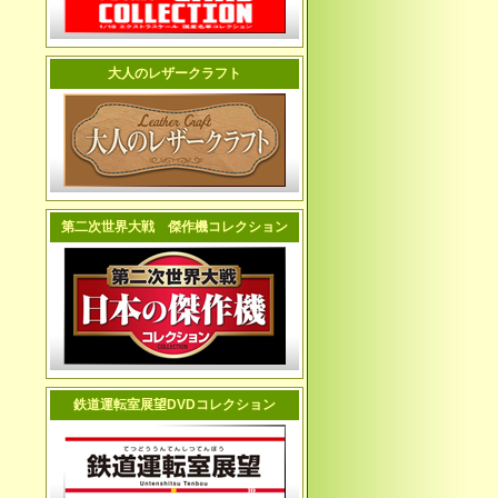
大人のレザークラフト
第二次世界大戦 傑作機コレクション
鉄道運転室展望DVDコレクション