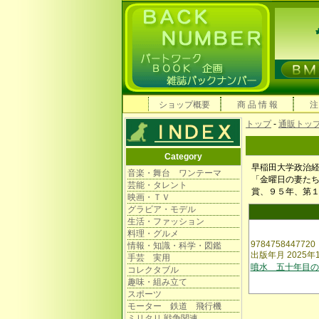
ショップ概要
商 品 情 報
注
トップ
-
通販トッ
Category
早稲田大学政治
音楽・舞台 ワンテーマ
「金曜日の妻た
芸能・タレント
賞、９５年、第
映画・ＴＶ
グラビア・モデル
生活・ファッション
料理・グルメ
9784758447720
情報・知識・科学・図鑑
出版年月 2025年
手芸 実用
噴水 五十年目の
コレクタブル
趣味・組み立て
スポーツ
モーター 鉄道 飛行機
ミリタリ 戦争関連