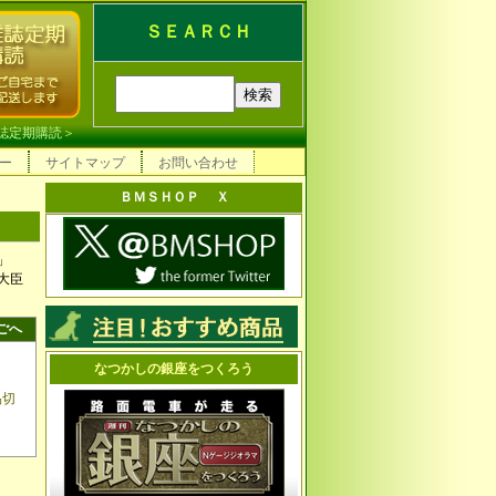
ＳＥＡＲＣＨ
誌定期購読
＞
ー
サイトマップ
お問い合わせ
ＢＭＳＨＯＰ Ｘ
」
大臣
ごへ
なつかしの銀座をつくろう
品切