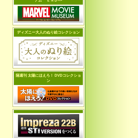
アム ＥＮＤ-->
ディズニー大人のぬり絵コレクション
隔週刊 太陽にほえろ！ DVDコレクショ
ン