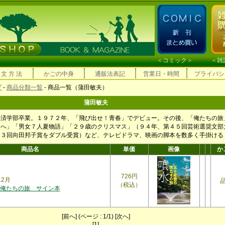
＜
コミック
＞ ＜
雑
 文 方 法
かごの中身
通販法表記
営業日・時間
プライバシ
プ
-
商品分類一覧
- 商品一覧（蒲田敏夫）
蒲田敏夫
経済学部卒業。１９７２年、「飛び出せ！青春」でデビュー。その後、「俺たちの旅
ちへ」「男女７人夏物語」「２９歳のクリスマス」（９４年、第４５回芸術選奨文部
１３回向田邦子賞をダブル受賞）など、テレビドラマ、映画の脚本を数多く手掛ける
商品名
単価
画像
か
726円
12月
（税込）
俺たちの旅 サイン本
[前へ] (ページ : 1/1) [次へ]
[1]