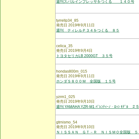
週刊スバルインプレッサをつくる １４０号
tyrrellp34_85
発売日 2019年9月11日
週刊 ティレルＰ３４をつくる ８５
celica_35
発売日 2019年9月4日
トヨタセリカLB 2000GT ３５号
hondas800m_015
発売日 2019年9月11日
ホンダＳ８００Ｍ 全国版 １５号
yzrm1_025
発売日 2019年9月10日
週刊 YAMAHA YZR-M1 ﾊﾞﾚﾝﾃｨｰﾉ・ﾛｯｼ ﾓﾃﾞﾙ ２
gtrnismo_54
発売日 2019年9月10日
ＮＩＳＳＡＮ ＧＴ－Ｒ ＮＩＳＭＯ全国版 ５