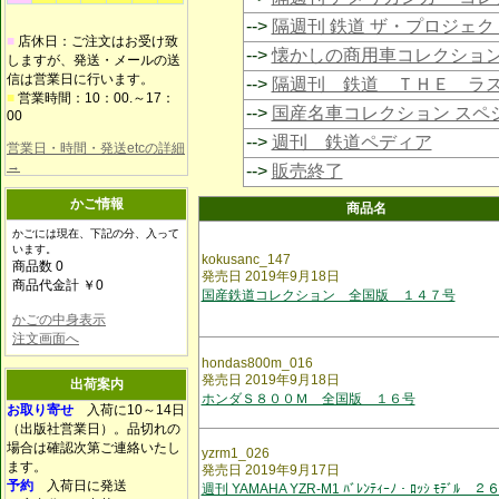
-->
隔週刊 鉄道 ザ・プロジェク
■
店休日：ご注文はお受け致
-->
懐かしの商用車コレクショ
しますが、発送・メールの送
信は営業日に行います。
-->
隔週刊 鉄道 ＴＨＥ ラ
■
営業時間：10：00.～17：
-->
国産名車コレクション スペ
00
-->
週刊 鉄道ペディア
営業日・時間・発送etcの詳細
→
-->
販売終了
かご情報
商品名
かごには現在、下記の分、入って
います。
kokusanc_147
商品数 0
発売日 2019年9月18日
商品代金計 ￥0
国産鉄道コレクション 全国版 １４７号
かごの中身表示
注文画面へ
hondas800m_016
発売日 2019年9月18日
出荷案内
ホンダＳ８００Ｍ 全国版 １６号
お取り寄せ
入荷に10～14日
（出版社営業日）。品切れの
場合は確認次第ご連絡いたし
yzrm1_026
ます。
発売日 2019年9月17日
予約
入荷日に発送
週刊 YAMAHA YZR-M1 ﾊﾞﾚﾝﾃｨｰﾉ・ﾛｯｼ ﾓﾃﾞﾙ ２