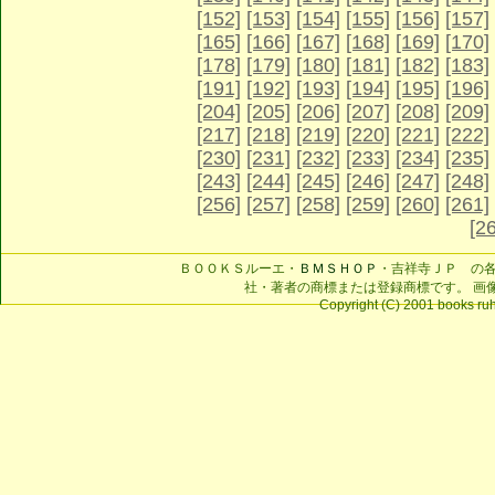
[152]
[153]
[154]
[155]
[156]
[157]
[165]
[166]
[167]
[168]
[169]
[170]
[178]
[179]
[180]
[181]
[182]
[183]
[191]
[192]
[193]
[194]
[195]
[196]
[204]
[205]
[206]
[207]
[208]
[209]
[217]
[218]
[219]
[220]
[221]
[222]
[230]
[231]
[232]
[233]
[234]
[235]
[243]
[244]
[245]
[246]
[247]
[248]
[256]
[257]
[258]
[259]
[260]
[261]
[2
ＢＯＯＫＳルーエ・
ＢＭＳＨＯＰ
・吉祥寺ＪＰ の
社・著者の商標または登録商標です。 画
Copyright (C) 2001 books ruhe