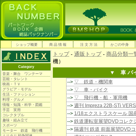
ショップ概要
商 品 情 報
注 文 方 法
かごの中身
トップ
-
通販トップ
-
商品分類一
機）
Category
▼ 車 バ
音楽・舞台 ワンテーマ
芸能・タレント
-->
▽ 鉄道・機関車
映画・ＴＶ
グラビア・モデル
-->
▽ 車・バイク
生活・ファッション
-->
▽ 飛行機・船・軍用機
料理・グルメ
情報・知識・科学・図鑑
-->
週刊 Impreza 22B-STi VE
手芸 実用
-->
1/18エクストラスケール 
コレクタブル
趣味・組み立て
-->
鉄道運転室展望DVDコレク
スポーツ
-->
隔週刊 鉄道 前面展望DVD
モーター 鉄道 飛行機
ミリタリ 戦争関連