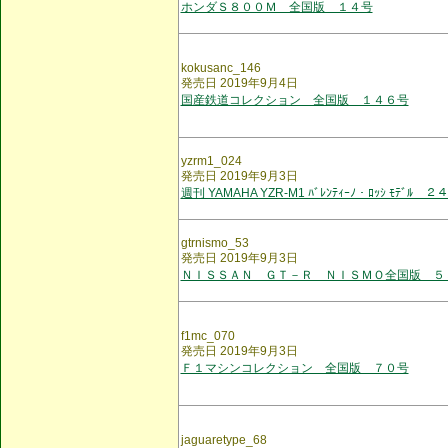
ホンダＳ８００Ｍ 全国版 １４号
kokusanc_146
発売日 2019年9月4日
国産鉄道コレクション 全国版 １４６号
yzrm1_024
発売日 2019年9月3日
週刊 YAMAHA YZR-M1 ﾊﾞﾚﾝﾃｨｰﾉ・ﾛｯｼ ﾓﾃﾞﾙ ２
gtrnismo_53
発売日 2019年9月3日
ＮＩＳＳＡＮ ＧＴ－Ｒ ＮＩＳＭＯ全国版 ５
f1mc_070
発売日 2019年9月3日
Ｆ１マシンコレクション 全国版 ７０号
jaguaretype_68