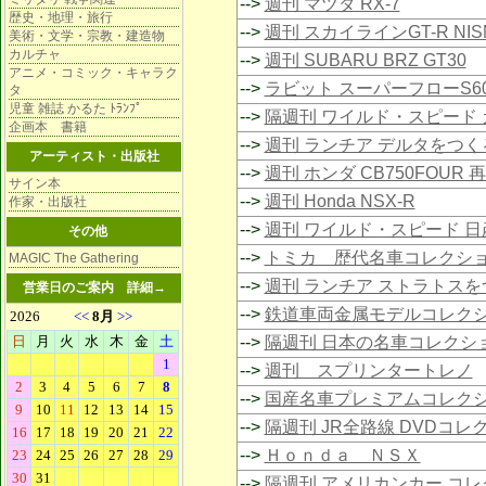
-->
週刊 マツダ RX-7
歴史・地理・旅行
-->
週刊 スカイラインGT-R NIS
美術・文学・宗教・建造物
カルチャ
-->
週刊 SUBARU BRZ GT30
アニメ・コミック・キャラク
-->
ラビット スーパーフローS6
タ
児童 雑誌 かるた ﾄﾗﾝﾌﾟ
-->
隔週刊 ワイルド・スピード 
企画本 書籍
-->
週刊 ランチア デルタをつく
アーティスト・出版社
-->
週刊 ホンダ CB750FOUR 
サイン本
-->
週刊 Honda NSX-R
作家・出版社
-->
週刊 ワイルド・スピード 日
その他
-->
トミカ 歴代名車コレクシ
MAGIC The Gathering
-->
週刊 ランチア ストラトスを
営業日のご案内
詳細→
-->
鉄道車両金属モデルコレク
-->
隔週刊 日本の名車コレクシ
-->
週刊 スプリンタートレノ
-->
国産名車プレミアムコレク
-->
隔週刊 JR全路線 DVDコレ
-->
Ｈｏｎｄａ ＮＳＸ
-->
隔週刊 アメリカンカー コ