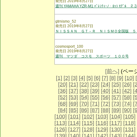
発売日 2019年8月27日
週刊 YAMAHA YZR-M1 ﾊﾞﾚﾝﾃｨｰﾉ・ﾛｯｼ ﾓﾃﾞﾙ ２
gtrnismo_52
発売日 2019年8月27日
ＮＩＳＳＡＮ ＧＴ－Ｒ ＮＩＳＭＯ全国版 ５
cosmosport_100
発売日 2019年8月27日
週刊 マツダ コスモ スポーツ １００号
[前へ]
(ページ 
[1]
[2]
[3]
[4]
[5]
[6]
[7]
[8]
[9]
[10]
[20]
[21]
[22]
[23]
[24]
[25]
[26]
[
[36]
[37]
[38]
[39]
[40]
[41]
[42]
[
[52]
[53]
[54]
[55]
[56]
[57]
[58]
[
[68]
[69]
[70]
[71]
[72]
[73]
[74]
[
[84]
[85]
[86]
[87]
[88]
[89]
[90]
[
[100]
[101]
[102]
[103]
[104]
[105]
[113]
[114]
[115]
[116]
[117]
[118]
[126]
[127]
[128]
[129]
[130]
[131]
[139]
[140]
[141]
[142]
[143]
[144]