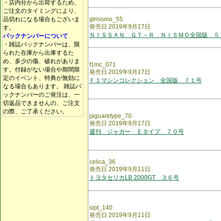
・店内分から出荷するため、
ご注文のタイミングにより、
品切れになる場合もございま
gtrnismo_55
発売日 2019年9月17日
す。
ＮＩＳＳＡＮ ＧＴ－Ｒ ＮＩＳＭＯ全国版 ５
バックナンバーについて
・雑誌バックナンバーは、限
られた在庫から出庫するた
め、多少の傷、破れがありま
f1mc_071
す。付録がない場合や期間限
発売日 2019年9月17日
定のイベント、特典が無効に
Ｆ１マシンコレクション 全国版 ７１号
なる場合もあります。 雑誌バ
ックナンバーのご発注は、一
切返品できませんの、ご注文
の際、ご了承ください。
jaguaretype_70
発売日 2019年9月17日
週刊 ジャガー Ｅタイプ ７０号
celica_36
発売日 2019年9月11日
トヨタセリカLB 2000GT ３６号
sipt_140
発売日 2019年9月11日