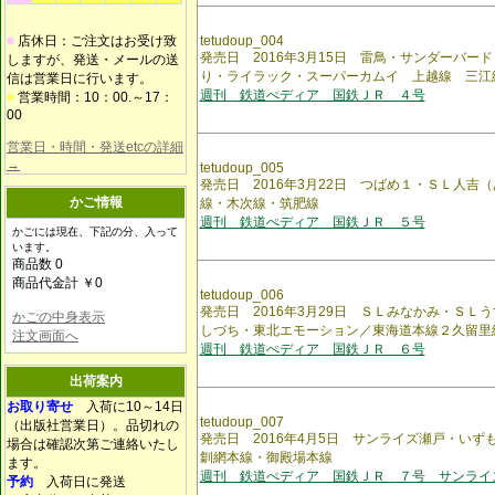
■
店休日：ご注文はお受け致
tetudoup_004
発売日 2016年3月15日 雷鳥・サンダーバー
しますが、発送・メールの送
り・ライラック・スーパーカムイ 上越線 三江
信は営業日に行います。
週刊 鉄道ぺディア 国鉄ＪＲ ４号
■
営業時間：10：00.～17：
00
営業日・時間・発送etcの詳細
→
tetudoup_005
発売日 2016年3月22日 つばめ１・ＳＬ人吉
かご情報
線・木次線・筑肥線
週刊 鉄道ぺディア 国鉄ＪＲ ５号
かごには現在、下記の分、入って
います。
商品数 0
商品代金計 ￥0
tetudoup_006
発売日 2016年3月29日 ＳＬみなかみ・ＳＬ
かごの中身表示
しづち・東北エモーション／東海道本線２久留里
注文画面へ
週刊 鉄道ぺディア 国鉄ＪＲ ６号
出荷案内
お取り寄せ
入荷に10～14日
tetudoup_007
（出版社営業日）。品切れの
発売日 2016年4月5日 サンライズ瀬戸・いず
場合は確認次第ご連絡いたし
釧網本線・御殿場本線
ます。
週刊 鉄道ぺディア 国鉄ＪＲ ７号 サンライ
予約
入荷日に発送