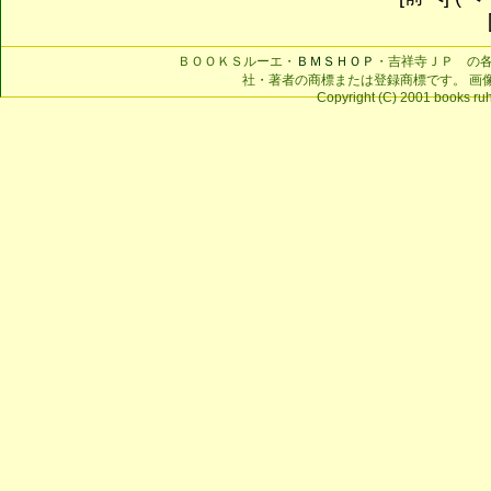
ＢＯＯＫＳルーエ・
ＢＭＳＨＯＰ
・吉祥寺ＪＰ の
社・著者の商標または登録商標です。 画
Copyright (C) 2001 books ruhe