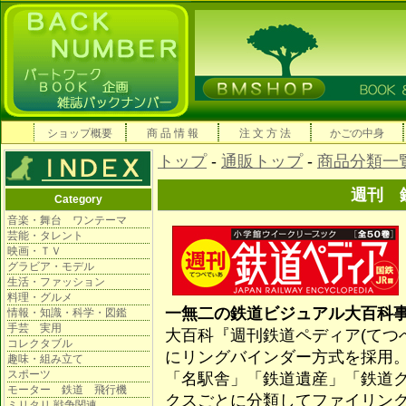
ショップ概要
商 品 情 報
注 文 方 法
かごの中身
トップ
-
通販トップ
-
商品分類一
週刊 
Category
音楽・舞台 ワンテーマ
芸能・タレント
映画・ＴＶ
グラビア・モデル
生活・ファッション
料理・グルメ
一無二の鉄道ビジュアル大百科
情報・知識・科学・図鑑
手芸 実用
大百科『週刊鉄道ペディア(てつ
コレクタブル
にリングバインダー方式を採用
趣味・組み立て
スポーツ
「名駅舎」「鉄道遺産」「鉄道
モーター 鉄道 飛行機
クスごとに分類してファイリン
ミリタリ 戦争関連