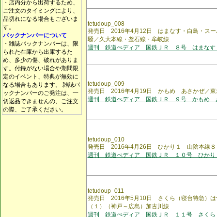
・店内分から出荷するため、
ご注文のタイミングにより、
品切れになる場合もございま
tetudoup_008
す。
発売日 2016年4月12日 はまなす・白鳥・ス
バックナンバーについて
騒／久大本線・釜石線・牟岐線
・雑誌バックナンバーは、限
週刊 鉄道ぺディア 国鉄ＪＲ ８号 はまなす
られた在庫から出庫するた
め、多少の傷、破れがありま
す。付録がない場合や期間限
定のイベント、特典が無効に
tetudoup_009
なる場合もあります。 雑誌バ
発売日 2016年4月19日 かもめ あさかぜ／
ックナンバーのご発注は、一
週刊 鉄道ぺディア 国鉄ＪＲ ９号 かもめ 
切返品できませんの、ご注文
の際、ご了承ください。
tetudoup_010
発売日 2016年4月26日 ひかり１ 山陰本線
週刊 鉄道ぺディア 国鉄ＪＲ １０号 ひかり
tetudoup_011
発売日 2016年5月10日 さくら（寝台特急）
（１）（神戸～広島）加古川線
週刊 鉄道ぺディア 国鉄ＪＲ １１号 さくら