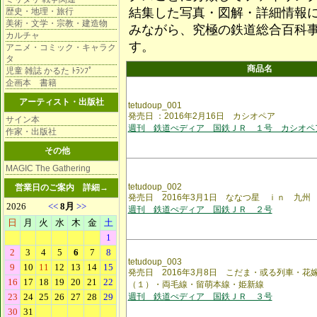
結集した写真・図解・詳細情報
歴史・地理・旅行
美術・文学・宗教・建造物
みながら、究極の鉄道総合百科
カルチャ
す。
アニメ・コミック・キャラク
タ
商品名
児童 雑誌 かるた ﾄﾗﾝﾌﾟ
企画本 書籍
アーティスト・出版社
tetudoup_001
発売日 ：2016年2月16日 カシオペア
サイン本
週刊 鉄道ぺディア 国鉄ＪＲ １号 カシオペ
作家・出版社
その他
MAGIC The Gathering
tetudoup_002
営業日のご案内
詳細→
発売日 2016年3月1日 ななつ星 ｉｎ 九州
週刊 鉄道ぺディア 国鉄ＪＲ ２号
tetudoup_003
発売日 2016年3月8日 こだま・或る列車・花
（１）・両毛線・留萌本線・姫新線
週刊 鉄道ぺディア 国鉄ＪＲ ３号