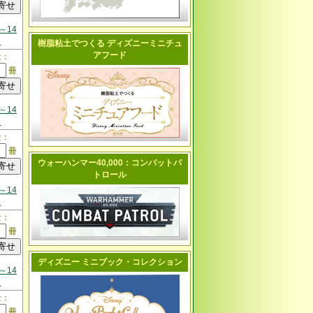
～14
日
樹脂粘土でつくる ディズニーミニチュ
アフード
量：
冊
～14
日
量：
冊
ウォーハンマー40,000：コンバットパ
トロール
～14
日
量：
冊
ディズニー ミニブック・コレクション
～14
日
量：
冊