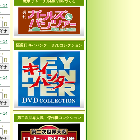
戦車 チャーチルMk.VIIをつくる
～14
日
量：
冊
～14
隔週刊 キイハンター DVDコレクション
日
量：
冊
～14
日
量：
冊
～14
第二次世界大戦 傑作機コレクション
日
量：
冊