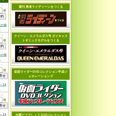
量：
週刊 勇者ライディーンをつくる
冊
後の発
送
量：
クイーン・エメラルダス号 ダイキャス
冊
トギミックモデルをつくる
後の発
送
量：
冊
仮面ライダーDVDコレクション平成ジ
ェネレーションズ
～14
日
量：
冊
～14
水曜どうでしょう DVDコレクション