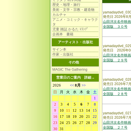
歴史・地理・旅行
美術・文学・宗教・建造物
yamadaydvd_03
カルチャ
発売日 2026年8
アニメ・コミック・キャラク
山田洋次名作映画
タ
全国版 ３０号
児童 雑誌 かるた ﾄﾗﾝﾌﾟ
企画本 書籍
アーティスト・出版社
yamadaydvd_02
サイン本
発売日 2026年0
作家・出版社
山田洋次名作映画
全国版 ２９号
その他
MAGIC The Gathering
営業日のご案内
詳細→
yamadaydvd_02
発売日 2026年7
山田洋次名作映画
全国版 ２８号
yamadaydvd_02
発売日 2026年7
山田洋次名作映画
全国版 ２７号