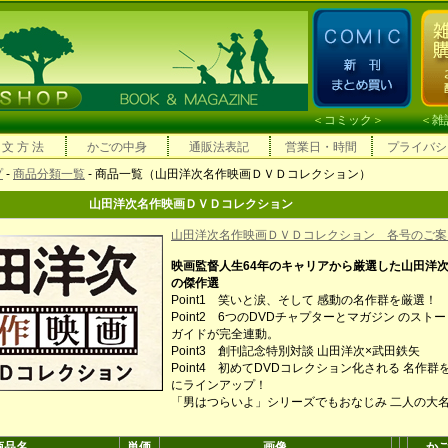
＜
コミック
＞ ＜
雑
 文 方 法
かごの中身
通販法表記
営業日・時間
プライバシ
プ
-
商品分類一覧
- 商品一覧（山田洋次名作映画ＤＶＤコレクション）
山田洋次名作映画ＤＶＤコレクション
山田洋次名作映画ＤＶＤコレクション 各号のご案
映画監督人生64年のキャリアから厳選した山田洋
の傑作選
Point1 笑いと涙、そして 感動の名作群を厳選！
Point2 6つのDVDチャプターとマガジン のスト
ガイドが完全連動。
Point3 創刊記念特別対談 山田洋次×武田鉄矢
Point4 初めてDVDコレクション化される 名作群
にラインアップ！
「男はつらいよ」シリーズでもおなじみ 二人の大
商品名
単価
画像
か