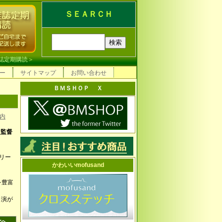
ＳＥＡＲＣＨ
誌定期購読
＞
ー
サイトマップ
お問い合わせ
ＢＭＳＨＯＰ Ｘ
内
次監督
ーリー
かわいいmofusand
を豊富
名演が
ごへ