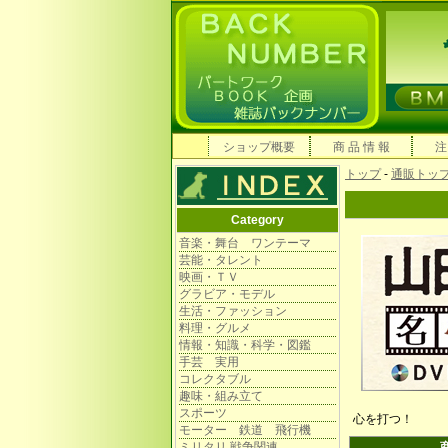
ショップ概要
商 品 情 報
注
トップ
-
通販トッ
Category
音楽・舞台 ワンテーマ
芸能・タレント
映画・ＴＶ
グラビア・モデル
生活・ファッション
料理・グルメ
情報・知識・科学・図鑑
手芸 実用
コレクタブル
趣味・組み立て
スポーツ
心を打つ！
モーター 鉄道 飛行機
ミリタリ 戦争関連