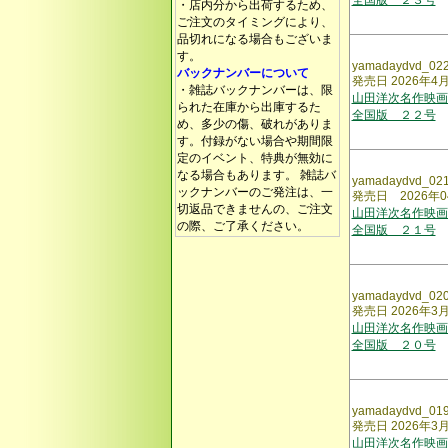
全国版 ２３号
・店内分から出荷するため、
ご注文のタイミングにより、
品切れになる場合もございま
す。
yamadaydvd_02
バックナンバーについて
発売日 2026年4
・雑誌バックナンバーは、限
山田洋次名作映画
られた在庫から出庫するた
全国版 ２２号
め、多少の傷、破れがありま
す。付録がない場合や期間限
定のイベント、特典が無効に
なる場合もあります。 雑誌バ
yamadaydvd_02
ックナンバーのご発注は、一
発売日 2026年0
切返品できませんの、ご注文
山田洋次名作映画
の際、ご了承ください。
全国版 ２１号
yamadaydvd_02
発売日 2026年3
山田洋次名作映画
全国版 ２０号
yamadaydvd_01
発売日 2026年3
山田洋次名作映画