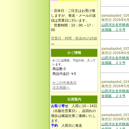
■
店休日：ご注文はお受け致
しますが、発送・メールの送
yamadaydvd_02
発売日 2026年6
信は営業日に行います。
山田洋次名作映画
■
営業時間：10：00.～17：
全国版 ２６号
00
営業日・時間・発送etcの詳細
→
yamadaydvd_02
かご情報
発売日 2026年6
山田洋次名作映画
かごには現在、下記の分、入って
全国版 ２５号
います。
商品数 0
商品代金計 ￥0
yamadaydvd_02
かごの中身表示
発売日 2026年5
注文画面へ
山田洋次名作映画
全国版 ２４号
出荷案内
お取り寄せ
入荷に10～14日
（出版社営業日）。品切れの
yamadaydvd_02
場合は確認次第ご連絡いたし
発売日 2026年5
ます。
山田洋次名作映画
予約
入荷日に発送