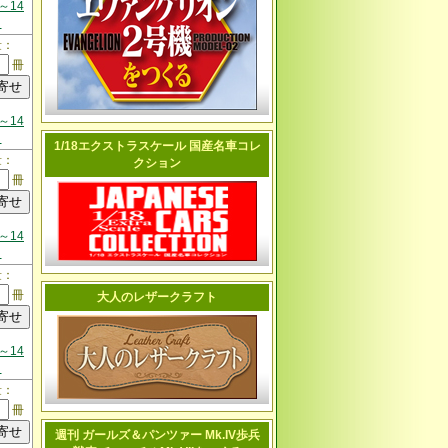
～14
日
量：
冊
～14
日
1/18エクストラスケール 国産名車コレ
量：
クション
冊
～14
日
量：
冊
大人のレザークラフト
～14
日
量：
冊
週刊 ガールズ＆パンツァー Mk.IV歩兵