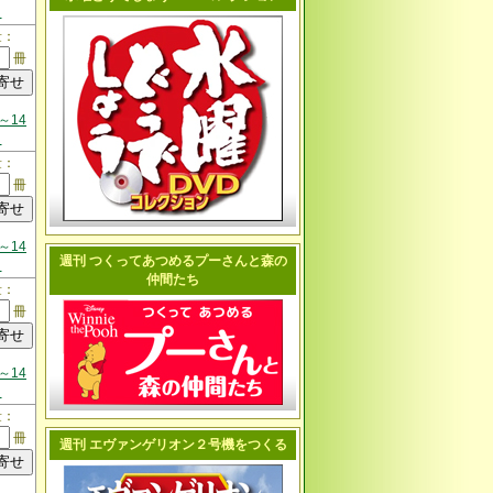
日
量：
冊
～14
日
量：
冊
～14
週刊 つくってあつめるプーさんと森の
日
仲間たち
量：
冊
～14
日
量：
冊
週刊 エヴァンゲリオン２号機をつくる