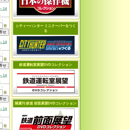
～14
日
量：
冊
シティーハンター ミニクーパーをつく
る
～14
日
量：
冊
鉄道運転室展望DVDコレクション
～14
日
量：
冊
隔週刊 鉄道 前面展望DVDコレクション
～14
日
量：
冊