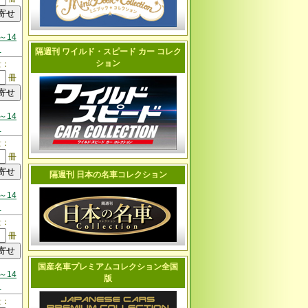
～14
日
隔週刊 ワイルド・スピード カー コレク
ション
量：
冊
～14
日
量：
冊
隔週刊 日本の名車コレクション
～14
日
量：
冊
国産名車プレミアムコレクション全国
～14
版
日
量：