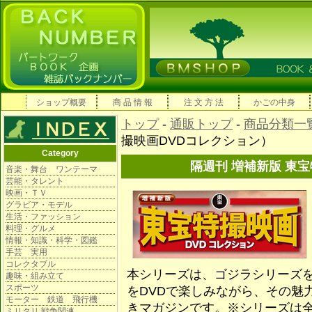
ショップ概要
商 品 情 報
注 文 方 法
かごの中身
トップ
-
通販トップ
-
商品分類一
撮映画DVDコレクション）
Category
隔週刊 増補新版 東
音楽・舞台 ワンテーマ
芸能・タレント
映画・ＴＶ
グラビア・モデル
生活・ファッション
料理・グルメ
情報・知識・科学・図鑑
手芸 実用
コレクタブル
本シリーズは、ゴジラシリーズを
趣味・組み立て
スポーツ
をDVDで楽しみながら、その魅
モーター 鉄道 飛行機
きマガジンです。※シリーズは全
ミリタリ 戦争関連