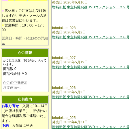
発売日 2026年6月16日
増補新版 東宝特撮映画DVDコレクション ２９
■
店休日：ご注文はお受け致
しますが、発送・メールの送
信は営業日に行います。
■
営業時間：10：00.～17：
tohotokue_028
00
発売日 2026年6月2日
増補新版 東宝特撮映画DVDコレクション ２８
営業日・時間・発送etcの詳細
→
かご情報
tohotokue_027
かごには現在、下記の分、入って
発売日 2026年5月19日
います。
増補新版 東宝特撮映画DVDコレクション ２７
商品数 0
商品代金計 ￥0
かごの中身表示
注文画面へ
tohotokue_026
発売日 2026年5月2日
増補新版 東宝特撮映画DVDコレクション ２６
出荷案内
お取り寄せ
入荷に10～14日
（出版社営業日）。品切れの
場合は確認次第ご連絡いたし
tohotokue_025
ます。
発売日 2026年4月21日
予約
入荷日に発送
増補新版 東宝特撮映画DVDコレクション ２５