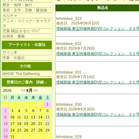
歴史・地理・旅行
商品名
美術・文学・宗教・建造物
カルチャ
tohotokue_033
アニメ・コミック・キャラク
発売日 2026年08月10日
タ
増補新版 東宝特撮映画DVDコレクション ３３
児童 雑誌 かるた ﾄﾗﾝﾌﾟ
企画本 書籍
tohotokue_032
アーティスト・出版社
発売日 2026年7月28日
サイン本
増補新版 東宝特撮映画DVDコレクション ３２
作家・出版社
その他
tohotokue_031
MAGIC The Gathering
発売日 2026年7月14日
営業日のご案内
詳細→
増補新版 東宝特撮映画DVDコレクション ３１
tohotokue_030
発売日 2026年6月30日
増補新版 東宝特撮映画DVDコレクション ３０
tohotokue_029