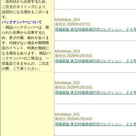
・店内分から出荷するため、
ご注文のタイミングにより、
品切れになる場合もございま
す。
tohotokue_024
バックナンバーについて
発売日 2026年4月7日
・雑誌バックナンバーは、限
増補新版 東宝特撮映画DVDコレクション ２４
られた在庫から出庫するた
め、多少の傷、破れがありま
す。付録がない場合や期間限
定のイベント、特典が無効に
tohotokue_023
なる場合もあります。 雑誌バ
発売日 2026年3月24日
ックナンバーのご発注は、一
増補新版 東宝特撮映画DVDコレクション ２３
切返品できませんの、ご注文
の際、ご了承ください。
tohotokue_022
発売日 2026年3月10日
増補新版 東宝特撮映画DVDコレクション ２２
tohotokue_021
発売日 2026年2月24日
増補新版 東宝特撮映画DVDコレクション ２１