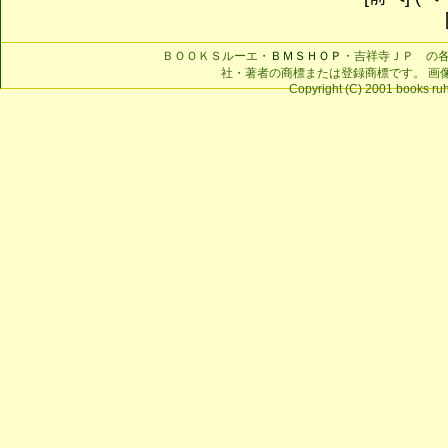
ＢＯＯＫＳルーエ・
ＢＭＳＨＯＰ
・吉祥寺ＪＰ の
社・著者の商標または登録商標です。 画
Copyright (C) 2001 books ruhe