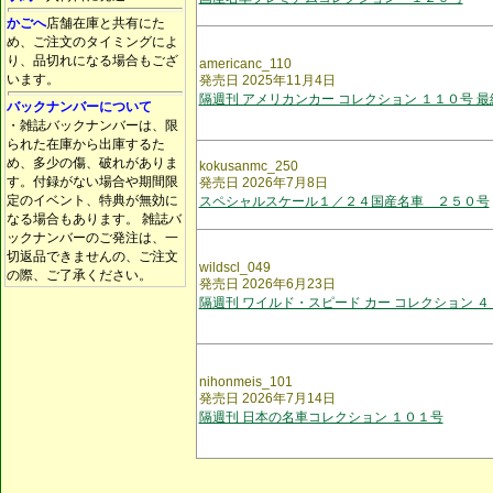
かごへ
店舗在庫と共有にた
め、ご注文のタイミングによ
り、品切れになる場合もござ
americanc_110
います。
発売日 2025年11月4日
隔週刊 アメリカンカー コレクション １１０号 最
バックナンバーについて
・雑誌バックナンバーは、限
られた在庫から出庫するた
め、多少の傷、破れがありま
kokusanmc_250
す。付録がない場合や期間限
発売日 2026年7月8日
定のイベント、特典が無効に
スペシャルスケール１／２４国産名車 ２５０号
なる場合もあります。 雑誌バ
ックナンバーのご発注は、一
切返品できませんの、ご注文
wildscl_049
の際、ご了承ください。
発売日 2026年6月23日
隔週刊 ワイルド・スピード カー コレクション ４
nihonmeis_101
発売日 2026年7月14日
隔週刊 日本の名車コレクション １０１号