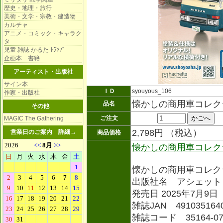
歴史・地理・旅行
美術・文学・宗教・建造物
カルチャ
アニメ・コミック・キャラク
タ
児童 雑誌 かるた ﾄﾗﾝﾌﾟ
企画本 書籍
アーティスト・出版社
サイン本
ＩＤ
syouyous_106
作家・出版社
懐かしの商用車コレク
品名
その他
ご注文
MAGIC The Gathering
2,798円 （税込）
営業日のご案内
詳細→
商品価格
懐かしの商用車コレク
懐かしの商用車コレク
出版社名 アシェット
発売日 2025年7月9日
雑誌JAN 491035164
雑誌コード 35164-0