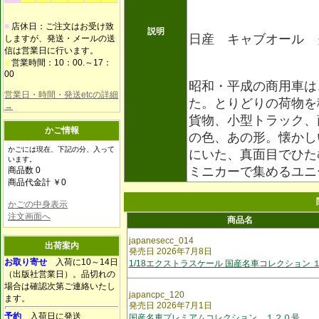
■
店休日：ご注文はお受け致
説明
日産 キャブオール 
しますが、発送・メールの送
信は営業日に行います。
■
営業時間：10：00.～17：
00
昭和・平成の商用車は
営業日・時間・発送etcの詳細
た。とりどりの荷物を
→
貨物、小型トラック、
かご情報
の色、あの形。懐かし
かごには現在、下記の分、入って
にいた、真面目でひた
います。
ミニカーで集めるユニ
商品数 0
商品代金計 ￥0
かごの中身表示
注文画面へ
商品名
japanesecc_014
出荷案内
発売日 2026年7月8日
お取り寄せ
入荷に10～14日
1/18エクストラスケール 国産名車コレクション 
（出版社営業日）。品切れの
場合は確認次第ご連絡いたし
japancpc_120
ます。
発売日 2026年7月1日
予約
入荷日に発送
国産名車プレミアムコレクション １２０号