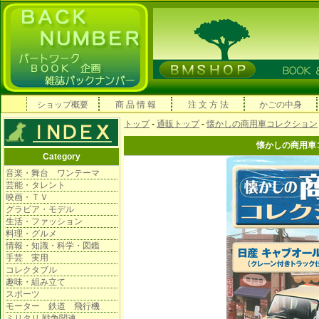
ショップ概要
商 品 情 報
注 文 方 法
かごの中身
トップ
-
通販トップ
-
懐かしの商用車コレクション
懐かしの商用車
Category
音楽・舞台 ワンテーマ
芸能・タレント
映画・ＴＶ
グラビア・モデル
生活・ファッション
料理・グルメ
情報・知識・科学・図鑑
手芸 実用
コレクタブル
趣味・組み立て
スポーツ
モーター 鉄道 飛行機
ミリタリ 戦争関連