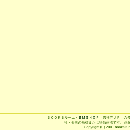
ＢＯＯＫＳルーエ・
ＢＭＳＨＯＰ
・吉祥寺ＪＰ の
社・著者の商標または登録商標です。 画
Copyright (C) 2001 books ruhe