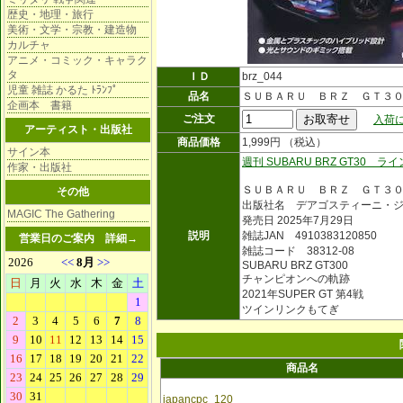
歴史・地理・旅行
美術・文学・宗教・建造物
カルチャ
アニメ・コミック・キャラク
タ
ＩＤ
brz_044
児童 雑誌 かるた ﾄﾗﾝﾌﾟ
品名
ＳＵＢＡＲＵ ＢＲＺ ＧＴ３
企画本 書籍
ご注文
入荷に
アーティスト・出版社
商品価格
1,999円 （税込）
サイン本
週刊 SUBARU BRZ GT30 ラ
作家・出版社
ＳＵＢＡＲＵ ＢＲＺ ＧＴ３
その他
出版社名 デアゴスティーニ・
MAGIC The Gathering
発売日 2025年7月29日
説明
雑誌JAN 4910383120850
営業日のご案内
詳細→
雑誌コード 38312-08
SUBARU BRZ GT300
チャンピオンへの軌跡
2021年SUPER GT 第4戦
ツインリンクもてぎ
商品名
japancpc_120