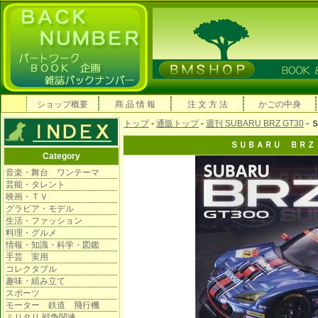
ショップ概要
商 品 情 報
注 文 方 法
かごの中身
トップ
-
通販トップ
-
週刊 SUBARU BRZ GT30
-
ＳＵＢＡＲＵ ＢＲ
Category
音楽・舞台 ワンテーマ
芸能・タレント
映画・ＴＶ
グラビア・モデル
生活・ファッション
料理・グルメ
情報・知識・科学・図鑑
手芸 実用
コレクタブル
趣味・組み立て
スポーツ
モーター 鉄道 飛行機
ミリタリ 戦争関連