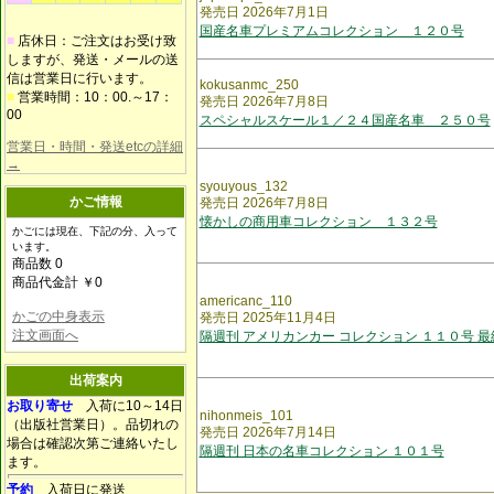
発売日 2026年7月1日
国産名車プレミアムコレクション １２０号
■
店休日：ご注文はお受け致
しますが、発送・メールの送
信は営業日に行います。
kokusanmc_250
■
営業時間：10：00.～17：
発売日 2026年7月8日
00
スペシャルスケール１／２４国産名車 ２５０号
営業日・時間・発送etcの詳細
→
syouyous_132
かご情報
発売日 2026年7月8日
懐かしの商用車コレクション １３２号
かごには現在、下記の分、入って
います。
商品数 0
商品代金計 ￥0
americanc_110
かごの中身表示
発売日 2025年11月4日
注文画面へ
隔週刊 アメリカンカー コレクション １１０号 最
出荷案内
お取り寄せ
入荷に10～14日
nihonmeis_101
（出版社営業日）。品切れの
発売日 2026年7月14日
場合は確認次第ご連絡いたし
隔週刊 日本の名車コレクション １０１号
ます。
予約
入荷日に発送