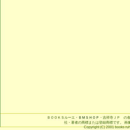
ＢＯＯＫＳルーエ・
ＢＭＳＨＯＰ
・吉祥寺ＪＰ の
社・著者の商標または登録商標です。 画
Copyright (C) 2001 books ruhe