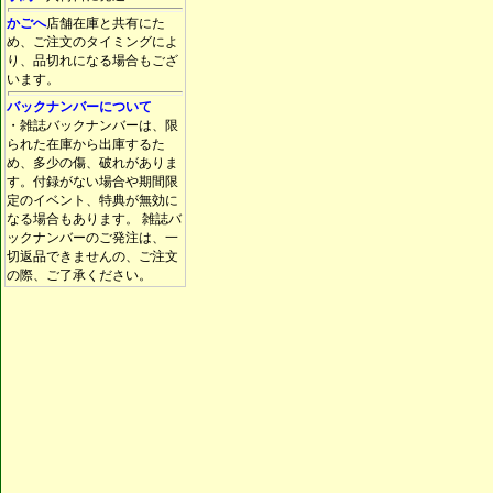
かごへ
店舗在庫と共有にた
め、ご注文のタイミングによ
り、品切れになる場合もござ
います。
バックナンバーについて
・雑誌バックナンバーは、限
られた在庫から出庫するた
め、多少の傷、破れがありま
す。付録がない場合や期間限
定のイベント、特典が無効に
なる場合もあります。 雑誌バ
ックナンバーのご発注は、一
切返品できませんの、ご注文
の際、ご了承ください。