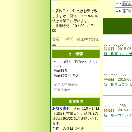
-->
隔週
-->
東宝
■
店休日：ご注文はお受け致
しますが、発送・メールの送
信は営業日に行います。
■
営業時間：10：00.～17：
00
営業日・時間・発送etcの詳細
→
columbo_054
発売日：2015-
かご情報
新・刑事コロンボ
かごには現在、下記の分、入って
います。
商品数 0
columbo_055
商品代金計 ￥0
発売日：2015-0
かごの中身表示
新・刑事コロンボ
注文画面へ
出荷案内
columbo_056
お取り寄せ
入荷に10～14日
発売日：2015-
（出版社営業日）。品切れの
新・刑事コロンボ
場合は確認次第ご連絡いたし
ます。
予約
入荷日に発送