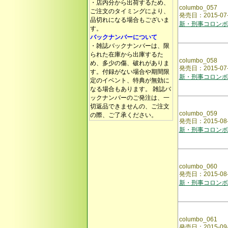
・店内分から出荷するため、
columbo_057
ご注文のタイミングにより、
発売日：2015-
品切れになる場合もございま
新・刑事コロンボ
す。
バックナンバーについて
・雑誌バックナンバーは、限
られた在庫から出庫するた
columbo_058
め、多少の傷、破れがありま
発売日：2015-0
す。付録がない場合や期間限
新・刑事コロンボ
定のイベント、特典が無効に
なる場合もあります。 雑誌バ
ックナンバーのご発注は、一
切返品できませんの、ご注文
columbo_059
の際、ご了承ください。
発売日：2015-0
新・刑事コロンボ
columbo_060
発売日：2015-08
新・刑事コロンボ
columbo_061
発売日：2015-09