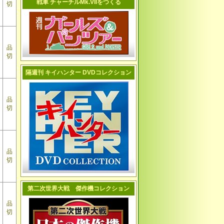
戦車 チャーチルMk.VIIをつくる
切
品
切
隔週刊 キイハンター DVDコレクション
品
切
品
切
第二次世界大戦 傑作機コレクション
品
切