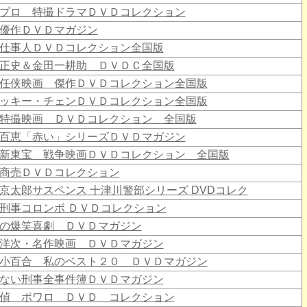
プロ 特撮ドラマＤＶＤコレクション
優作ＤＶＤマガジン
仕事人ＤＶＤコレクション全国版
正史＆金田一耕助 ＤＶＤＣ全国版
任侠映画 傑作ＤＶＤコレクション全国版
ッキー・チェンＤＶＤコレクション全国版
特撮映画 ＤＶＤコレクション 全国版
百恵「赤い」シリーズＤＶＤマガジン
新東宝 戦争映画ＤＶＤコレクション 全国版
商売ＤＶＤコレクション
京太郎サスペンス 十津川警部シリーズ DVDコレク
刑事コロンボ ＤＶＤコレクション
の爆笑喜劇 ＤＶＤマガジン
洋次・名作映画 ＤＶＤマガジン
小百合 私のベスト２０ ＤＶＤマガジン
ない刑事全事件簿ＤＶＤマガジン
偵 ポワロ ＤＶＤ コレクション