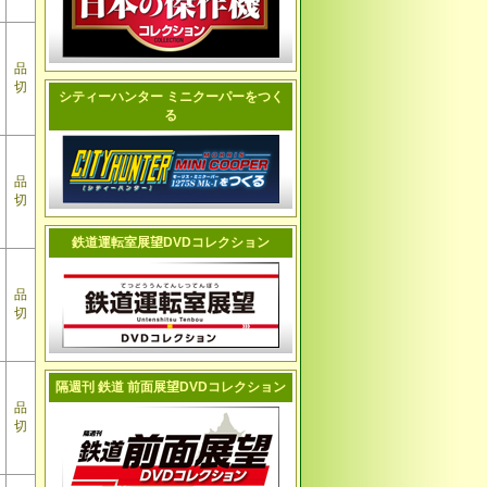
品
切
シティーハンター ミニクーパーをつく
る
品
切
鉄道運転室展望DVDコレクション
品
切
隔週刊 鉄道 前面展望DVDコレクション
品
切