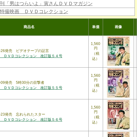
刊「男はつらいよ」寅さんＤＶＤマガジン
特撮映画 ＤＶＤコレクション
商品名
単価
画像
1,560
円
05-26発売 ビデオテープの証言
（税
 ＤＶＤコレクション 改訂版５４号
込）
1,560
円
6-09発売 5時30分の目撃者
（税
 ＤＶＤコレクション 改訂版５５号
込）
1,560
円
06-23発売 忘れられたスター
（税
 ＤＶＤコレクション 改訂版５６号
込）