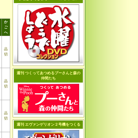
か
ご
へ
品
切
週刊 つくってあつめるプーさんと森の
仲間たち
品
切
品
切
週刊 エヴァンゲリオン２号機をつくる