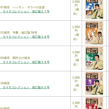
1,560
円
07-07発売 ハッサン・サラーの反逆
（税
 ＤＶＤコレクション 改訂版５７号
込）
1,560
円
7-21発売 号数：改訂版 58号
（税
 ＤＶＤコレクション 改訂版５８号
込）
1,560
円
8-04発売 闘牛士の栄光
（税
 ＤＶＤコレクション 改訂版５９号
込）
1,560
円
-18発売
（税
 ＤＶＤコレクション 改訂版６０号
込）
1,560
円
-01発売