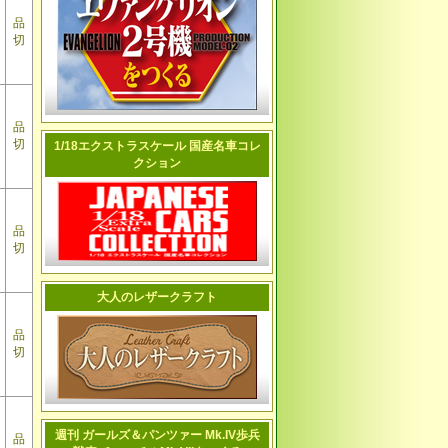
品
切
品
切
1/18エクストラスケール 国産名車コレ
クション
品
切
大人のレザークラフト
品
切
週刊 ガールズ＆パンツァー Mk.IV歩兵
品