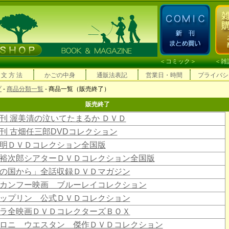
＜
コミック
＞ ＜
雑
 文 方 法
かごの中身
通販法表記
営業日・時間
プライバシ
プ
-
商品分類一覧
- 商品一覧（販売終了）
販売終了
刊 渥美清の泣いてたまるか ＤＶＤ
刊 古畑任三郎DVDコレクション
明ＤＶＤコレクション全国版
裕次郎シアターＤＶＤコレクション全国版
の国から」全話収録ＤＶＤマガジン
カンフー映画 ブルーレイコレクション
ップリン 公式ＤＶＤコレクション
ラ全映画ＤＶＤコレクターズＢＯＸ
ロニ ウエスタン 傑作ＤＶＤコレクション