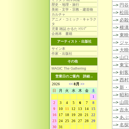
歴史・地理・旅行
-->
円谷
美術・文学・宗教・建造物
-->
松田
カルチャ
アニメ・コミック・キャラク
-->
必殺
タ
-->
横溝
児童 雑誌 かるた ﾄﾗﾝﾌﾟ
企画本 書籍
-->
東映
アーティスト・出版社
-->
ジャ
サイン本
-->
大映
作家・出版社
-->
山口
その他
-->
東宝
MAGIC The Gathering
-->
剣客
営業日のご案内
詳細→
-->
西村
-->
新・
-->
昭和
-->
山田
-->
吉永
-->
あぶ
-->
名探