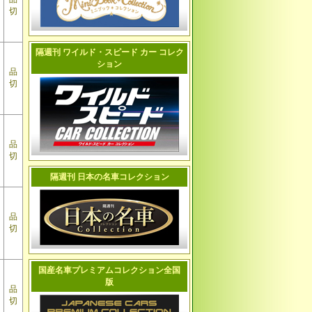
切
隔週刊 ワイルド・スピード カー コレク
ション
品
切
品
切
隔週刊 日本の名車コレクション
品
切
国産名車プレミアムコレクション全国
版
品
切