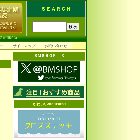
ＳＥＡＲＣＨ
誌定期購読
＞
ー
サイトマップ
お問い合わせ
ＢＭＳＨＯＰ Ｘ
かわいいmofusand