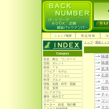
ショップ概要
商 品 情 報
注
トップ
-
通販トッ
Category
-->
隔週
音楽・舞台 ワンテーマ
-->
隔週
芸能・タレント
映画・ＴＶ
-->
黒澤
グラビア・モデル
-->
石原
生活・ファッション
料理・グルメ
-->
「北
情報・知識・科学・図鑑
-->
傑作
手芸 実用
コレクタブル
-->
チャ
趣味・組み立て
-->
ゴジ
スポーツ
モーター 鉄道 飛行機
-->
マカ
ミリタリ 戦争関連