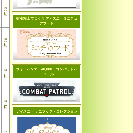
品
切
樹脂粘土でつくる ディズニーミニチュ
アフード
品
切
ウォーハンマー40,000：コンバットパ
品
トロール
切
品
切
ディズニー ミニブック・コレクション
品