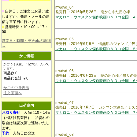
mwdvd_04
■
店休日：ご注文はお受け致
発売日 ：2016年5月26日 南から来た用心
しますが、発送・メールの送
マカロニ・ウエスタン傑作映画ＤＶＤコ全国 ４
信は営業日に行います。
■
営業時間：10：00.～17：
00
mwdvd_05
営業日・時間・発送etcの詳細
発売日 ：2016年6月9日 情無用のジャンゴ／
→
マカロニ・ウエスタン傑作映画ＤＶＤコ全国 ５
かご情報
かごには現在、下記の分、入って
います。
mwdvd_06
商品数 0
発売日 ：2016年6月23日 暁の用心棒／怒りの
商品代金計 ￥0
マカロニ・ウエスタン傑作映画ＤＶＤコ全国 ６
かごの中身表示
注文画面へ
mwdvd_07
出荷案内
発売日 ：2016年7月7日 ガンマン大連合／ミ
お取り寄せ
入荷に10～14日
マカロニ・ウエスタン傑作映画ＤＶＤコ全国 ７
（出版社営業日）。品切れの
場合は確認次第ご連絡いたし
ます。
予約
入荷日に発送
mwdvd_08