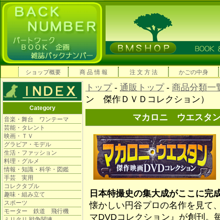
ショップ概要
商 品 情 報
注 文 方 法
かごの中身
トップ
-
通販トップ
-
商品分類一
ン 傑作ＤＶＤコレクション）
Category
マカロニ ウエスタ
音楽・舞台 ワンテーマ
芸能・タレント
映画・ＴＶ
グラビア・モデル
生活・ファッション
料理・グルメ
情報・知識・科学・図鑑
手芸 実用
コレクタブル
日本特撮史の集大成がここに完
趣味・組み立て
スポーツ
懐かしい円谷プロの名作を見て
モーター 鉄道 飛行機
マDVDコレクション』が創刊。
ミリタリ 戦争関連