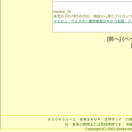
mwdvd_30
発売日 2017年5月25日 地獄から来たプロガ
マカロニ・ウエスタン傑作映画ＤＶＤコ全国 ３
[前へ] (ペー
ＢＯＯＫＳルーエ・
ＢＭＳＨＯＰ
・吉祥寺ＪＰ の
社・著者の商標または登録商標です。 画
Copyright (C) 2001 books ruhe