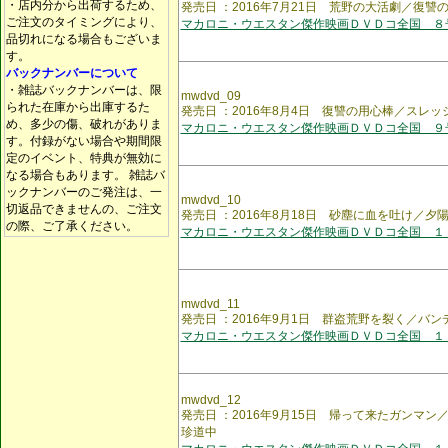
・店内分から出荷するため、
発売日 ：2016年7月21日 荒野の大活劇／復讐
ご注文のタイミングにより、
マカロニ・ウエスタン傑作映画ＤＶＤコ全国 ８
品切れになる場合もございま
す。
バックナンバーについて
・雑誌バックナンバーは、限
mwdvd_09
られた在庫から出庫するた
発売日 ：2016年8月4日 復讐の用心棒／スレッ
め、多少の傷、破れがありま
マカロニ・ウエスタン傑作映画ＤＶＤコ全国 ９
す。付録がない場合や期間限
定のイベント、特典が無効に
なる場合もあります。 雑誌バ
ックナンバーのご発注は、一
mwdvd_10
切返品できませんの、ご注文
発売日 ：2016年8月18日 砂塵に血を吐け／夕
の際、ご了承ください。
マカロニ・ウエスタン傑作映画ＤＶＤコ全国 １
mwdvd_11
発売日 ：2016年9月1日 群盗荒野を裂く／バン
マカロニ・ウエスタン傑作映画ＤＶＤコ全国 １
mwdvd_12
発売日 ：2016年9月15日 帰って来たガンマ
珍道中