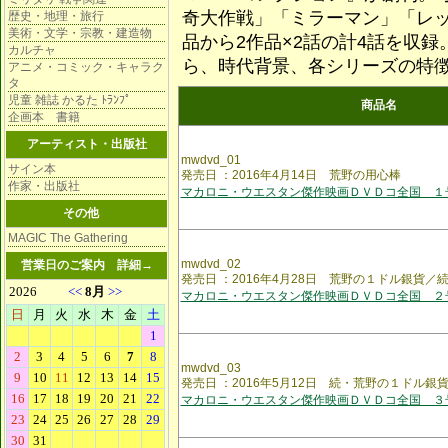
奇大作戦」「ミラーマン」「レッ
歴史・地理・旅行
美術・文学・宗教・建造物
品から2作品×2話の計4話を収
カルチャ
ら、時代背景、各シリーズの特
アニメ・コミック・キャラク
タ
児童 雑誌 かるた ﾄﾗﾝﾌﾟ
商品名
企画本 書籍
アーティスト・出版社
mwdvd_01
サイン本
発売日 ：2016年4月14日 荒野の用心棒
作家・出版社
マカロニ・ウエスタン傑作映画ＤＶＤコ全国 １
その他
MAGIC The Gathering
mwdvd_02
営業日のご案内
詳細→
発売日 ：2016年4月28日 荒野の１ドル銀貨／
マカロニ・ウエスタン傑作映画ＤＶＤコ全国 ２
mwdvd_03
発売日 ：2016年5月12日 続・荒野の１ドル
マカロニ・ウエスタン傑作映画ＤＶＤコ全国 ３