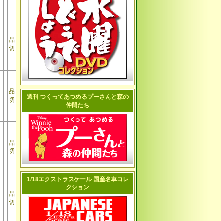
品
切
品
週刊 つくってあつめるプーさんと森の
切
仲間たち
品
切
1/18エクストラスケール 国産名車コレ
クション
品
切