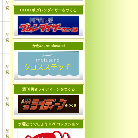
品
切
UFOロボ グレンダイザーをつくる
品
切
かわいいmofusand
品
切
週刊 勇者ライディーンをつくる
品
切
水曜どうでしょう DVDコレクション
品
切