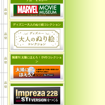
アム ＥＮＤ-->
品
切
ディズニー大人のぬり絵コレクション
品
切
隔週刊 太陽にほえろ！ DVDコレクショ
品
ン
切
品
切