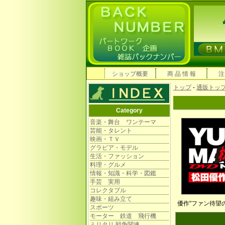
ショップ概要
商 品 情 報
注
トップ
-
通販トッ
Category
音楽・舞台 ワンテーマ
芸能・タレント
映画・ＴＶ
グラビア・モデル
生活・ファッション
料理・グルメ
情報・知識・科学・図鑑
手芸 実用
コレクタブル
趣味・組み立て
優作"ファン待望
スポーツ
モーター 鉄道 飛行機
ミリタリ 戦争関連