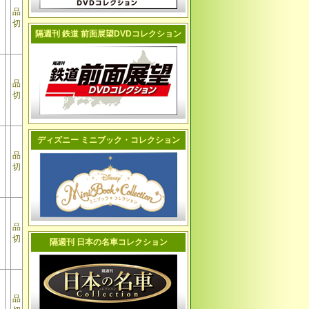
品
切
隔週刊 鉄道 前面展望DVDコレクション
品
切
ディズニー ミニブック・コレクション
品
切
品
切
隔週刊 日本の名車コレクション
品