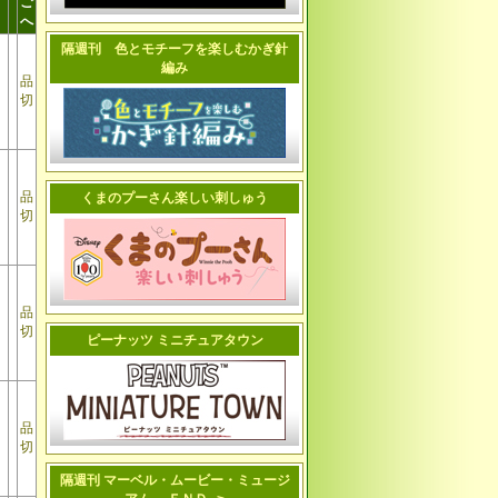
ご
へ
隔週刊 色とモチーフを楽しむかぎ針
編み
品
切
品
くまのプーさん楽しい刺しゅう
切
品
切
ピーナッツ ミニチュアタウン
品
切
隔週刊 マーベル・ムービー・ミュージ