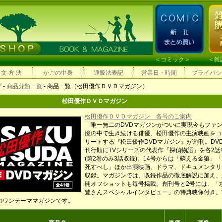
＜
コミック
＞ ＜
雑
 文 方 法
かごの中身
通販法表記
営業日・時間
プライバシ
プ
-
商品分類一覧
- 商品一覧（松田優作ＤＶＤマガジン）
松田優作ＤＶＤマガジン
松田優作ＤＶＤマガジン 各号のご案内
唯一無二のDVDマガジンがついに実現今もファ
憶の中で生き続ける俳優、松田優作の主演映画をコ
リートする『松田優作DVDマガジン』が創刊。DV
刊行順にTVシリーズの代表作「探偵物語」を各2話
(第2巻のみ3話収録)。14号からは「蘇える金狼」
死すべし」ほか出演映画、ドラマ、ドキュメンタリ
収録。マガジンでは、収録作品の徹底解説に加え、
開オフショットも毎号掲載。創刊号と2号には、「
豊さんスペシャルインタビュー」の特典映像付き。
のワンテーママガジンです。