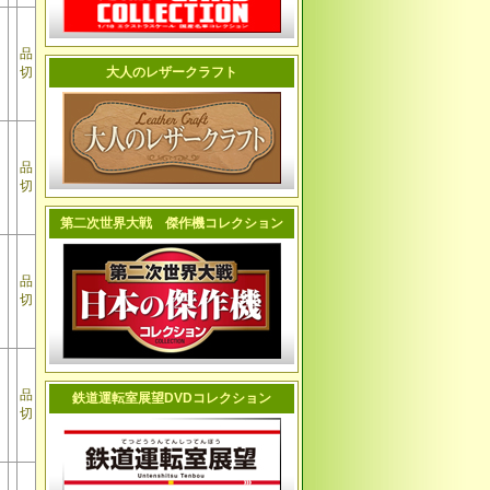
品
切
大人のレザークラフト
品
切
第二次世界大戦 傑作機コレクション
品
切
品
鉄道運転室展望DVDコレクション
切