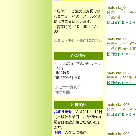
matsuda_005
■
店休日：ご注文はお受け致
発売日 ：201
しますが、発送・メールの送
「鎖の街」
信は営業日に行います。
松田優作ＤＶＤマ
■
営業時間：10：00.～17：
00
matsuda_006
営業日・時間・発送etcの詳細
発売日 ：201
→
「或る夜の出来事
松田優作ＤＶＤマ
かご情報
かごには現在、下記の分、入って
います。
商品数 0
matsuda_007
商品代金計 ￥0
発売日 ：2015
松田優作ＤＶＤマ
かごの中身表示
注文画面へ
出荷案内
matsuda_008
発売日 ：2015
お取り寄せ
入荷に10～14日
松田優作ＤＶＤマ
（出版社営業日）。品切れの
場合は確認次第ご連絡いたし
ます。
予約
入荷日に発送
matsuda_009