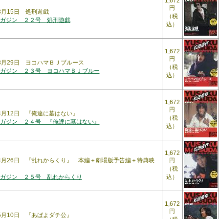
1,672
円
年3月15日 処刑遊戯
（税
ガジン ２２号 処刑遊戯
込）
1,672
円
年3月29日 ヨコハマＢＪブルース
（税
ガジン ２３号 ヨコハマＢＪブルー
込）
1,672
円
年4月12日 『俺達に墓はない』
（税
ガジン ２４号 『俺達に墓はない』
込）
1,672
6年4月26日 『乱れからくり』 本編＋劇場版予告編＋特典映
円
（税
ガジン ２５号 乱れからくり
込）
1,672
円
年5月10日 『あばよダチ公』