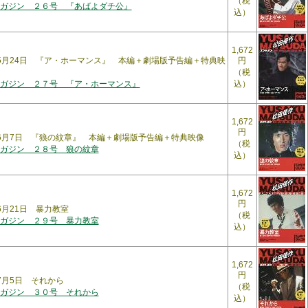
（税
ガジン ２６号 『あばよダチ公』
込）
1,672
6年5月24日 『ア・ホーマンス』 本編＋劇場版予告編＋特典映
円
（税
ガジン ２７号 『ア・ホーマンス』
込）
1,672
円
6年6月7日 『狼の紋章』 本編＋劇場版予告編＋特典映像
（税
ガジン ２８号 狼の紋章
込）
1,672
円
年6月21日 暴力教室
（税
ガジン ２９号 暴力教室
込）
1,672
円
年7月5日 それから
（税
ガジン ３０号 それから
込）