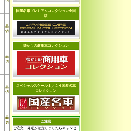
切
国産名車プレミアムコレクション全国
版
品
切
懐かしの商用車コレクション
品
切
スペシャルスケール１／２４国産名車
品
コレクション
切
品
ご注意
切
ご注文・発送が確定しましたらキャンセ