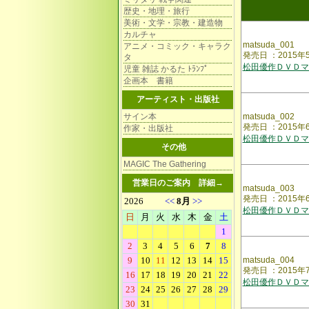
歴史・地理・旅行
美術・文学・宗教・建造物
カルチャ
matsuda_001
アニメ・コミック・キャラク
発売日 ：2015
タ
松田優作ＤＶＤマ
児童 雑誌 かるた ﾄﾗﾝﾌﾟ
企画本 書籍
アーティスト・出版社
サイン本
matsuda_002
発売日 ：2015
作家・出版社
松田優作ＤＶＤマ
その他
MAGIC The Gathering
営業日のご案内
詳細→
matsuda_003
発売日 ：2015
松田優作ＤＶＤマ
matsuda_004
発売日 ：2015
松田優作ＤＶＤマ