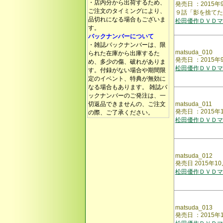
・店内分から出荷するため、
発売日 ：201
ご注文のタイミングにより、
９話「影を捨てた
品切れになる場合もございま
松田優作ＤＶＤマ
す。
バックナンバーについて
・雑誌バックナンバーは、限
matsuda_010
られた在庫から出庫するた
発売日 ：2015年
め、多少の傷、破れがありま
松田優作ＤＶＤマ
す。付録がない場合や期間限
定のイベント、特典が無効に
なる場合もあります。 雑誌バ
ックナンバーのご発注は、一
切返品できませんの、ご注文
matsuda_011
発売日 ：2015
の際、ご了承ください。
松田優作ＤＶＤマ
matsuda_012
発売日 2015年
松田優作ＤＶＤマ
matsuda_013
発売日 ：2015