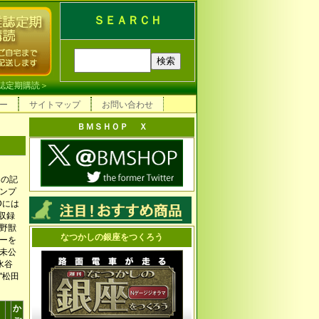
ＳＥＡＲＣＨ
誌定期購読
＞
ー
サイトマップ
お問い合わせ
ＢＭＳＨＯＰ Ｘ
ンの記
ンプ
Dには
収録
「野獣
なつかしの銀座をつくろう
ーを
未公
水谷
"松田
か