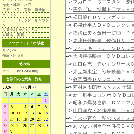
-->
マカロニ ウエスタン 傑
歴史・地理・旅行
-->
円谷プロ 特撮ドラマＤＶ
美術・文学・宗教・建造物
カルチャ
-->
松田優作ＤＶＤマガジン
アニメ・コミック・キャラク
-->
必殺仕事人ＤＶＤコレクシ
タ
児童 雑誌 かるた ﾄﾗﾝﾌﾟ
-->
横溝正史＆金田一耕助 Ｄ
企画本 書籍
-->
東映任侠映画 傑作ＤＶＤ
アーティスト・出版社
-->
ジャッキー・チェンＤＶＤ
サイン本
作家・出版社
-->
大映特撮映画 ＤＶＤコレ
-->
山口百恵「赤い」シリーズ
その他
MAGIC The Gathering
-->
東宝新東宝 戦争映画ＤＶ
-->
剣客商売ＤＶＤコレクショ
営業日のご案内
詳細→
-->
西村京太郎サスペンス 十津
-->
新・刑事コロンボ ＤＶＤコ
-->
昭和の爆笑喜劇 ＤＶＤマ
-->
山田洋次・名作映画 ＤＶ
-->
吉永小百合 私のベスト２
-->
あぶない刑事全事件簿ＤＶ
-->
名探偵 ポワロ ＤＶＤ 