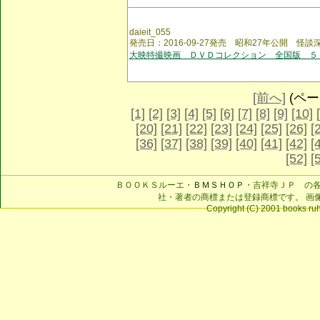
daieit_055
発売日：2016-09-27発売 昭和27年公開 怪談
大映特撮映画 ＤＶＤコレクション 全国版 ５
[前へ]
(ページ
[1]
[2]
[3]
[4]
[5]
[6]
[7]
[8]
[9]
[10]
[20]
[21]
[22]
[23]
[24]
[25]
[26]
[
[36]
[37]
[38]
[39]
[40]
[41]
[42]
[
[52]
[
ＢＯＯＫＳルーエ・
ＢＭＳＨＯＰ
・吉祥寺ＪＰ の
社・著者の商標または登録商標です。 画
Copyright (C) 2001 books ruhe