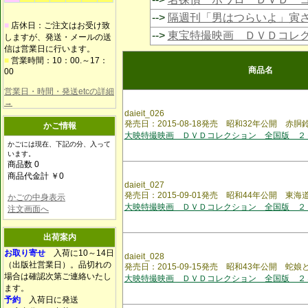
-->
隔週刊「男はつらいよ」寅
■
店休日：ご注文はお受け致
-->
東宝特撮映画 ＤＶＤコレ
しますが、発送・メールの送
信は営業日に行います。
■
営業時間：10：00.～17：
商品名
00
営業日・時間・発送etcの詳細
→
daieit_026
発売日：2015-08-18発売 昭和32年公開 赤
かご情報
大映特撮映画 ＤＶＤコレクション 全国版 ２
かごには現在、下記の分、入って
います。
商品数 0
商品代金計 ￥0
daieit_027
発売日：2015-09-01発売 昭和44年公開 東
かごの中身表示
大映特撮映画 ＤＶＤコレクション 全国版 ２
注文画面へ
出荷案内
お取り寄せ
入荷に10～14日
daieit_028
（出版社営業日）。品切れの
発売日：2015-09-15発売 昭和43年公開 蛇娘
場合は確認次第ご連絡いたし
大映特撮映画 ＤＶＤコレクション 全国版 ２
ます。
予約
入荷日に発送