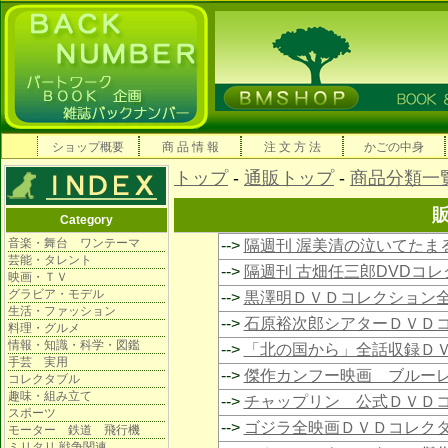
ショップ概要
商 品 情 報
注 文 方 法
かごの中身
トップ
-
通販トップ
-
商品分類一
Category
音楽・舞台 ワンテーマ
-->
隔週刊 渥美清の泣いてたま
芸能・タレント
-->
隔週刊 古畑任三郎DVDコ
映画・ＴＶ
グラビア・モデル
-->
黒澤明ＤＶＤコレクション
生活・ファッション
-->
石原裕次郎シアターＤＶＤ
料理・グルメ
情報・知識・科学・図鑑
-->
「北の国から」全話収録Ｄ
手芸 実用
-->
傑作カンフー映画 ブルー
コレクタブル
趣味・組み立て
-->
チャップリン 公式ＤＶＤ
スポーツ
-->
ゴジラ全映画ＤＶＤコレク
モーター 鉄道 飛行機
ミリタリ 戦争関連