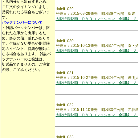
・店内分から出荷するため、
ご注文のタイミングにより、
daieit_029
品切れになる場合もございま
発売日：2015-09-29発売 昭和36年公開 釈迦
す。
大映特撮映画 ＤＶＤコレクション 全国版 ２
バックナンバーについて
・雑誌バックナンバーは、限
られた在庫から出庫するた
め、多少の傷、破れがありま
daieit_030
す。付録がない場合や期間限
発売日：2015-10-13発売 昭和37年公開 秦・
定のイベント、特典が無効に
大映特撮映画 ＤＶＤコレクション 全国版 ３
なる場合もあります。 雑誌バ
ックナンバーのご発注は、一
切返品できませんの、ご注文
の際、ご了承ください。
daieit_031
発売日：2015-10-27発売 昭和24年公開 透
大映特撮映画 ＤＶＤコレクション 全国版 ３
daieit_032
発売日：2015-11-10発売 昭和33年公開 赤
大映特撮映画 ＤＶＤコレクション 全国版 ３
daieit_033