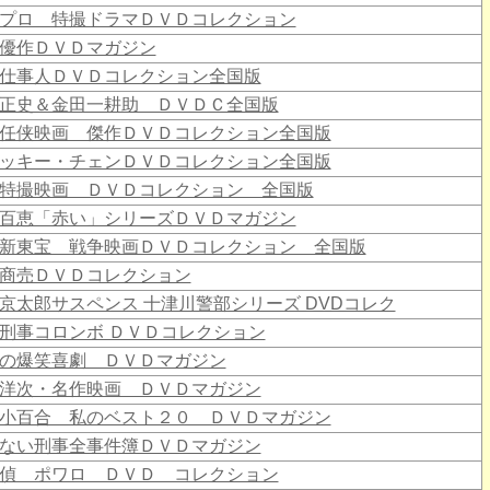
プロ 特撮ドラマＤＶＤコレクション
優作ＤＶＤマガジン
仕事人ＤＶＤコレクション全国版
正史＆金田一耕助 ＤＶＤＣ全国版
任侠映画 傑作ＤＶＤコレクション全国版
ッキー・チェンＤＶＤコレクション全国版
特撮映画 ＤＶＤコレクション 全国版
百恵「赤い」シリーズＤＶＤマガジン
新東宝 戦争映画ＤＶＤコレクション 全国版
商売ＤＶＤコレクション
京太郎サスペンス 十津川警部シリーズ DVDコレク
刑事コロンボ ＤＶＤコレクション
の爆笑喜劇 ＤＶＤマガジン
洋次・名作映画 ＤＶＤマガジン
小百合 私のベスト２０ ＤＶＤマガジン
ない刑事全事件簿ＤＶＤマガジン
偵 ポワロ ＤＶＤ コレクション