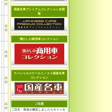
切
国産名車プレミアムコレクション全国
版
品
切
懐かしの商用車コレクション
品
切
スペシャルスケール１／２４国産名車
コレクション
品
切
品
ご注意
切
ご注文・発送が確定しましたらキャンセ