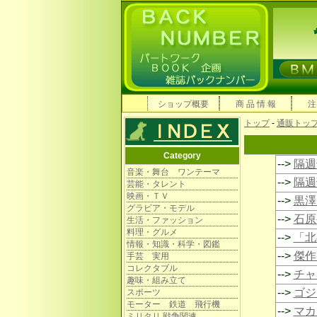
ショップ概要
商 品 情 報
注
トップ
-
通販トッ
Category
-->
隔週
音楽・舞台 ワンテーマ
-->
隔週
芸能・タレント
映画・ＴＶ
-->
黒澤
グラビア・モデル
-->
石原
生活・ファッション
料理・グルメ
-->
「北
情報・知識・科学・図鑑
-->
傑作
手芸 実用
コレクタブル
-->
チャ
趣味・組み立て
-->
ゴジ
スポーツ
モーター 鉄道 飛行機
-->
マカ
ミリタリ 戦争関連