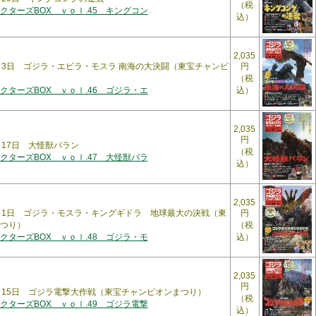
（税
クターズBOX ｖｏｌ.45 キングコン
込）
2,035
年4月3日 ゴジラ・エビラ・モスラ 南海の大決闘（東宝チャンピ
円
（税
クターズBOX ｖｏｌ.46 ゴジラ・エ
込）
2,035
円
4月17日 大怪獣バラン
（税
クターズBOX ｖｏｌ.47 大怪獣バラ
込）
2,035
年5月1日 ゴジラ・モスラ・キングギドラ 地球最大の決戦（東
円
つり）
（税
クターズBOX ｖｏｌ.48 ゴジラ・モ
込）
2,035
円
年5月15日 ゴジラ電撃大作戦（東宝チャンピオンまつり）
（税
クターズBOX ｖｏｌ.49 ゴジラ電撃
込）