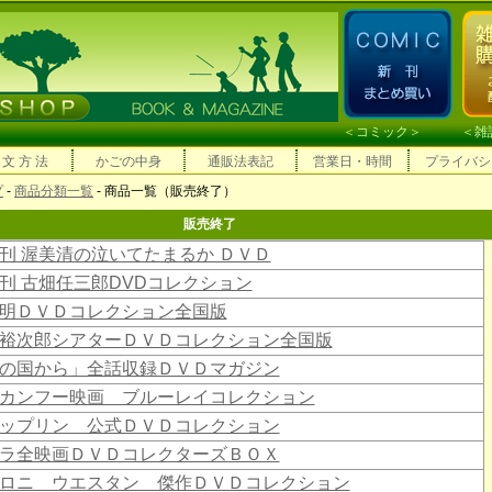
＜
コミック
＞ ＜
雑
 文 方 法
かごの中身
通販法表記
営業日・時間
プライバシ
プ
-
商品分類一覧
- 商品一覧（販売終了）
販売終了
刊 渥美清の泣いてたまるか ＤＶＤ
刊 古畑任三郎DVDコレクション
明ＤＶＤコレクション全国版
裕次郎シアターＤＶＤコレクション全国版
の国から」全話収録ＤＶＤマガジン
カンフー映画 ブルーレイコレクション
ップリン 公式ＤＶＤコレクション
ラ全映画ＤＶＤコレクターズＢＯＸ
ロニ ウエスタン 傑作ＤＶＤコレクション