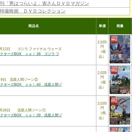
刊「男はつらいよ」寅さんＤＶＤマガジン
特撮映画 ＤＶＤコレクション
商品名
単価
画像
2,035
円
12月12日 ゴジラ ファイナル ウォーズ
（税
ターズBOX ｖｏｌ.38 ゴジラ フ
込）
2,035
円
1月9日 流星人間ゾーン②
（税
クターズBOX ｖｏｌ.40 流星人間ゾ
込）
2,035
円
12月26日 流星人間ゾーン①
（税
クターズBOX ｖｏｌ.39 流星人間ゾ
込）