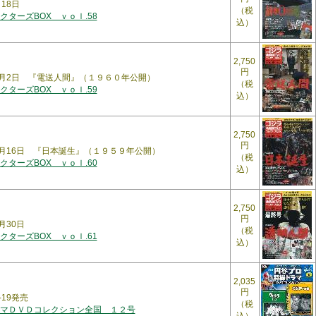
9月18日
（税
ターズBOX ｖｏｌ.58
込）
2,750
円
10月2日 『電送人間』（１９６０年公開）
（税
ターズBOX ｖｏｌ.59
込）
2,750
円
10月16日 『日本誕生』（１９５９年公開）
（税
ターズBOX ｖｏｌ.60
込）
2,750
円
月30日
（税
ターズBOX ｖｏｌ.61
込）
2,035
円
-19発売
（税
マＤＶＤコレクション全国 １２号