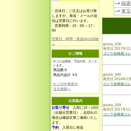
-->
隔週
-->
東宝
■
店休日：ご注文はお受け致
しますが、発送・メールの送
信は営業日に行います。
■
営業時間：10：00.～17：
00
営業日・時間・発送etcの詳細
→
gozira_038
発売日 2017年
かご情報
ゴジラ全映画コレク
かごには現在、下記の分、入って
います。
商品数 0
gozira_040
商品代金計 ￥0
発売日 2018年
かごの中身表示
ゴジラ全映画コレ
注文画面へ
出荷案内
gozira_039
お取り寄せ
入荷に10～14日
発売日 2017年
（出版社営業日）。品切れの
ゴジラ全映画コレ
場合は確認次第ご連絡いたし
ます。
予約
入荷日に発送