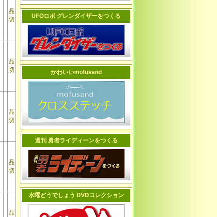
品
UFOロボ グレンダイザーをつくる
切
品
切
かわいいmofusand
品
切
週刊 勇者ライディーンをつくる
品
切
水曜どうでしょう DVDコレクション
品