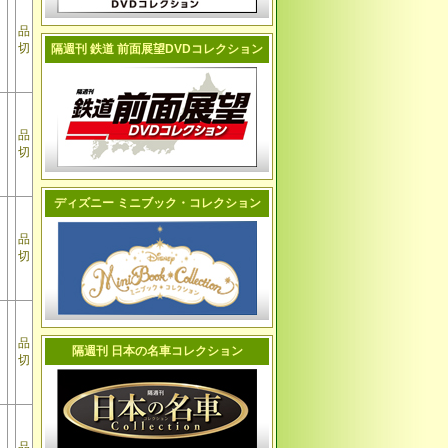
品
切
隔週刊 鉄道 前面展望DVDコレクション
品
切
ディズニー ミニブック・コレクション
品
切
品
隔週刊 日本の名車コレクション
切
品