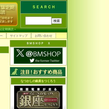
ＳＥＡＲＣＨ
誌定期購読
＞
ー
サイトマップ
お問い合わせ
ＢＭＳＨＯＰ Ｘ
なつかしの銀座をつくろう