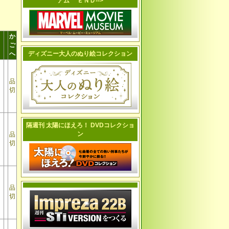
アム ＥＮＤ-->
か
ご
へ
ディズニー大人のぬり絵コレクション
品
切
隔週刊 太陽にほえろ！ DVDコレクショ
ン
品
切
品
切