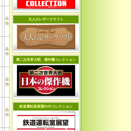
品
大人のレザークラフト
切
品
切
第二次世界大戦 傑作機コレクション
品
切
鉄道運転室展望DVDコレクション
品
切