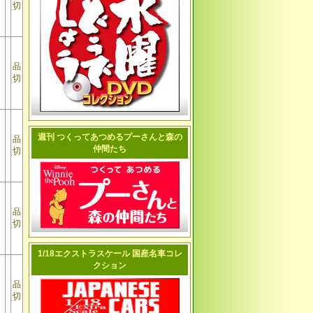
切
品
切
週刊 つくってあつめるプーさんと森の
品
仲間たち
切
品
切
1/18エクストラスケール 国産名車コレ
クション
品
切