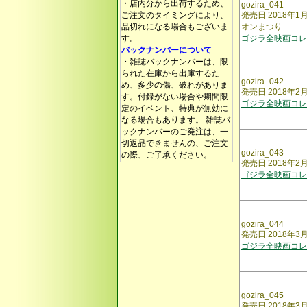
・店内分から出荷するため、
gozira_041
ご注文のタイミングにより、
発売日 2018
品切れになる場合もございま
オンまつり
す。
ゴジラ全映画コレ
バックナンバーについて
・雑誌バックナンバーは、限
られた在庫から出庫するた
gozira_042
め、多少の傷、破れがありま
発売日 2018年
す。付録がない場合や期間限
ゴジラ全映画コレク
定のイベント、特典が無効に
なる場合もあります。 雑誌バ
ックナンバーのご発注は、一
切返品できませんの、ご注文
gozira_043
の際、ご了承ください。
発売日 2018年2月2
ゴジラ全映画コレクタ
gozira_044
発売日 2018
ゴジラ全映画コレ
gozira_045
発売日 2018年