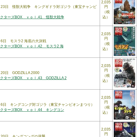
2,035
年1月23日 怪獣大戦争 キングギドラ対ゴジラ（東宝チャンピ
円
（税
クターズBOX ｖｏｌ.41 怪獣大戦争
込）
2,035
円
2月6日 モスラ2 海底の大決戦
（税
ターズBOX ｖｏｌ.42 モスラ2 海
込）
2,035
円
0日 GODZILLA 2000
（税
ーズBOX ｖｏｌ.43 GODZILLA 2
込）
2,035
円
年3月6日 キングコング対ゴジラ（東宝チャンピオンまつり）
（税
クターズBOX ｖｏｌ.44 キングコン
込）
2,035
円
3月20日 キングコングの逆襲