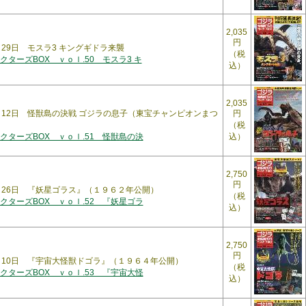
2,035
円
5月29日 モスラ3 キングギドラ来襲
（税
ターズBOX ｖｏｌ.50 モスラ3 キ
込）
2,035
6月12日 怪獣島の決戦 ゴジラの息子（東宝チャンピオンまつ
円
（税
クターズBOX ｖｏｌ.51 怪獣島の決
込）
2,750
円
6月26日 『妖星ゴラス』（１９６２年公開）
（税
クターズBOX ｖｏｌ.52 『妖星ゴラ
込）
2,750
円
7月10日 『宇宙大怪獣ドゴラ』（１９６４年公開）
（税
クターズBOX ｖｏｌ.53 『宇宙大怪
込）