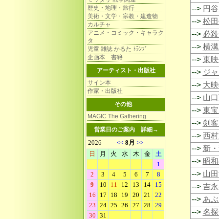
歴史・地理・旅行
-->
円谷
美術・文学・宗教・建造物
-->
松田
カルチャ
アニメ・コミック・キャラク
-->
必殺
タ
-->
横溝
児童 雑誌 かるた ﾄﾗﾝﾌﾟ
企画本 書籍
-->
東映
アーティスト・出版社
-->
ジャ
サイン本
-->
大映
作家・出版社
-->
山口
その他
-->
東宝
MAGIC The Gathering
-->
剣客
営業日のご案内
詳細→
-->
西村
-->
新・
-->
昭和
-->
山田
-->
吉永
-->
あぶ
-->
名探