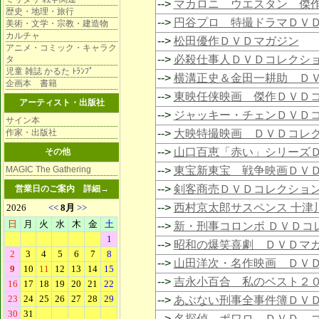
-->
マカロニ ウエスタン 傑
歴史・地理・旅行
-->
円谷プロ 特撮ドラマＤＶ
美術・文学・宗教・建造物
カルチャ
-->
松田優作ＤＶＤマガジン
アニメ・コミック・キャラク
-->
必殺仕事人ＤＶＤコレクシ
タ
児童 雑誌 かるた ﾄﾗﾝﾌﾟ
-->
横溝正史＆金田一耕助 Ｄ
企画本 書籍
-->
東映任侠映画 傑作ＤＶＤ
アーティスト・出版社
-->
ジャッキー・チェンＤＶＤ
サイン本
作家・出版社
-->
大映特撮映画 ＤＶＤコレ
-->
山口百恵「赤い」シリーズ
その他
MAGIC The Gathering
-->
東宝新東宝 戦争映画ＤＶ
-->
剣客商売ＤＶＤコレクショ
営業日のご案内
詳細→
-->
西村京太郎サスペンス 十津
-->
新・刑事コロンボ ＤＶＤコ
-->
昭和の爆笑喜劇 ＤＶＤマ
-->
山田洋次・名作映画 ＤＶ
-->
吉永小百合 私のベスト２
-->
あぶない刑事全事件簿ＤＶ
-->
名探偵 ポワロ ＤＶＤ 