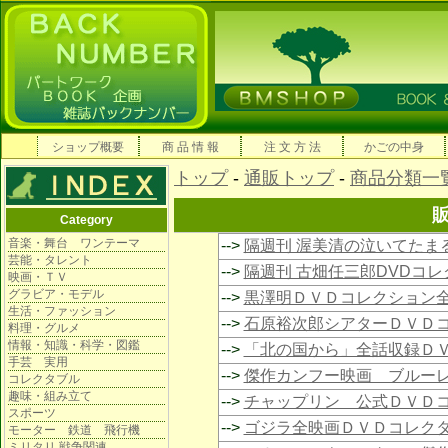
ショップ概要
商 品 情 報
注 文 方 法
かごの中身
トップ
-
通販トップ
-
商品分類一
Category
音楽・舞台 ワンテーマ
-->
隔週刊 渥美清の泣いてたま
芸能・タレント
-->
隔週刊 古畑任三郎DVDコ
映画・ＴＶ
グラビア・モデル
-->
黒澤明ＤＶＤコレクション
生活・ファッション
-->
石原裕次郎シアターＤＶＤ
料理・グルメ
情報・知識・科学・図鑑
-->
「北の国から」全話収録Ｄ
手芸 実用
-->
傑作カンフー映画 ブルー
コレクタブル
趣味・組み立て
-->
チャップリン 公式ＤＶＤ
スポーツ
-->
ゴジラ全映画ＤＶＤコレク
モーター 鉄道 飛行機
ミリタリ 戦争関連