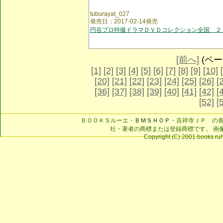
tuburayat_027
発売日：2017-02-14発売
円谷プロ特撮ドラマＤＶＤコレクション全国 ２
[前へ]
(ページ
[1]
[2]
[3]
[4]
[5]
[6]
[7]
[8]
[9]
[10]
[20]
[21]
[22]
[23]
[24]
[25]
[26]
[
[36]
[37]
[38]
[39]
[40]
[41]
[42]
[
[52]
[
ＢＯＯＫＳルーエ・
ＢＭＳＨＯＰ
・吉祥寺ＪＰ の
社・著者の商標または登録商標です。 画
Copyright (C) 2001 books ruhe