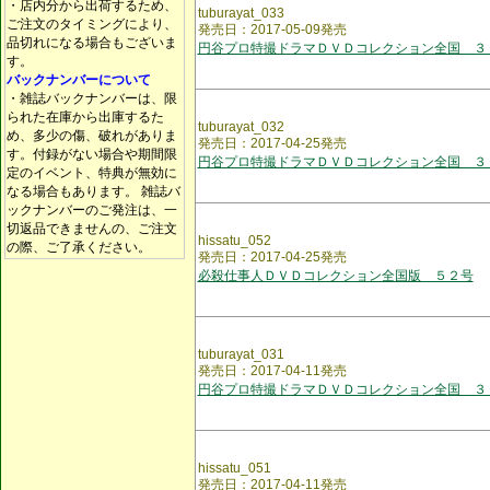
・店内分から出荷するため、
tuburayat_033
ご注文のタイミングにより、
発売日：2017-05-09発売
品切れになる場合もございま
円谷プロ特撮ドラマＤＶＤコレクション全国 ３
す。
バックナンバーについて
・雑誌バックナンバーは、限
られた在庫から出庫するた
tuburayat_032
め、多少の傷、破れがありま
発売日：2017-04-25発売
す。付録がない場合や期間限
円谷プロ特撮ドラマＤＶＤコレクション全国 ３
定のイベント、特典が無効に
なる場合もあります。 雑誌バ
ックナンバーのご発注は、一
切返品できませんの、ご注文
hissatu_052
の際、ご了承ください。
発売日：2017-04-25発売
必殺仕事人ＤＶＤコレクション全国版 ５２号
tuburayat_031
発売日：2017-04-11発売
円谷プロ特撮ドラマＤＶＤコレクション全国 ３
hissatu_051
発売日：2017-04-11発売