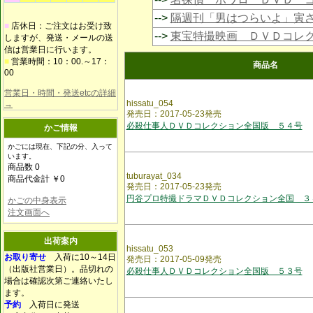
-->
隔週刊「男はつらいよ」寅
■
店休日：ご注文はお受け致
-->
東宝特撮映画 ＤＶＤコレ
しますが、発送・メールの送
信は営業日に行います。
■
営業時間：10：00.～17：
商品名
00
営業日・時間・発送etcの詳細
hissatu_054
→
発売日：2017-05-23発売
必殺仕事人ＤＶＤコレクション全国版 ５４号
かご情報
かごには現在、下記の分、入って
います。
商品数 0
tuburayat_034
商品代金計 ￥0
発売日：2017-05-23発売
円谷プロ特撮ドラマＤＶＤコレクション全国 ３
かごの中身表示
注文画面へ
出荷案内
hissatu_053
お取り寄せ
入荷に10～14日
発売日：2017-05-09発売
（出版社営業日）。品切れの
必殺仕事人ＤＶＤコレクション全国版 ５３号
場合は確認次第ご連絡いたし
ます。
予約
入荷日に発送