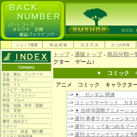
ショップ概要
商 品 情 報
注 文 方 法
かごの中身
トップ
-
通販トップ
-
商品分類一
クター ゲーム）
Category
▼ コミック 
音楽・舞台 ワンテーマ
芸能・タレント
アニメ コミック キャラクタ
映画・ＴＶ
グラビア・モデル
-->
▼ ガンダム 関連
生活・ファッション
料理・グルメ
-->
コミックマーケット カタ
情報・知識・科学・図鑑
-->
▼ 吉祥寺国際アニメーショ
手芸 実用
コレクタブル
-->
週刊 勇者ライディーンをつ
趣味・組み立て
-->
週刊 つくってあつめるプー
スポーツ
モーター 鉄道 飛行機
-->
週刊 エヴァンゲリオン２号
ミリタリ 戦争関連