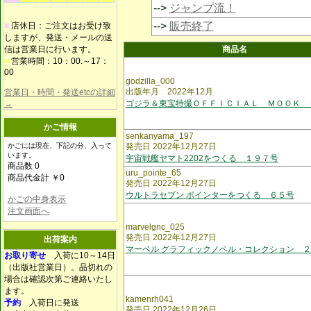
-->
ジャンプ流！
-->
販売終了
■
店休日：ご注文はお受け致
しますが、発送・メールの送
信は営業日に行います。
商品名
■
営業時間：10：00.～17：
00
godzilla_000
出版年月 2022年12月
営業日・時間・発送etcの詳細
→
ゴジラ＆東宝特撮ＯＦＦＩＣＩＡＬ ＭＯＯＫ 
かご情報
senkanyama_197
かごには現在、下記の分、入って
発売日 2022年12月27日
います。
宇宙戦艦ヤマト2202をつくる １９７号
商品数 0
uru_pointe_65
商品代金計 ￥0
発売日 2022年12月27日
ウルトラセブン ポインターをつくる ６５号
かごの中身表示
注文画面へ
marvelgnc_025
発売日 2022年12月27日
出荷案内
マーベル グラフィックノベル・コレクション 
お取り寄せ
入荷に10～14日
（出版社営業日）。品切れの
場合は確認次第ご連絡いたし
ます。
kamenrh041
予約
入荷日に発送
発売日 2022年12月26日