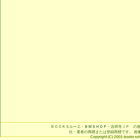
ＢＯＯＫＳルーエ・
ＢＭＳＨＯＰ
・吉祥寺ＪＰ の
社・著者の商標または登録商標です。 画
Copyright (C) 2001 books ruhe