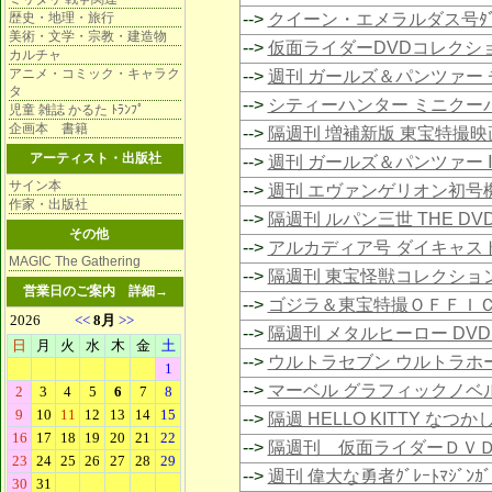
歴史・地理・旅行
-->
クイーン・エメラルダス号ﾀﾞｲｷｬ
美術・文学・宗教・建造物
-->
仮面ライダーDVDコレクシ
カルチャ
アニメ・コミック・キャラク
-->
週刊 ガールズ＆パンツァー チ
タ
-->
シティーハンター ミニクー
児童 雑誌 かるた ﾄﾗﾝﾌﾟ
企画本 書籍
-->
隔週刊 増補新版 東宝特撮映
アーティスト・出版社
-->
週刊 ガールズ＆パンツァー
サイン本
-->
週刊 エヴァンゲリオン初号
作家・出版社
-->
隔週刊 ルパン三世 THE D
その他
-->
アルカディア号 ダイキャス
MAGIC The Gathering
-->
隔週刊 東宝怪獣コレクショ
営業日のご案内
詳細→
-->
ゴジラ＆東宝特撮ＯＦＦＩ
-->
隔週刊 メタルヒーロー DV
-->
ウルトラセブン ウルトラホ
-->
マーベル グラフィックノベ
-->
隔週 HELLO KITTY な
-->
隔週刊 仮面ライダーＤＶ
-->
週刊 偉大な勇者ｸﾞﾚｰﾄﾏｼﾞﾝｶﾞ