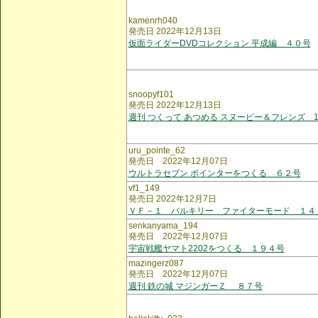
kamenrh040
発売日 2022年12月13日
仮面ライダーDVDコレクション 平成編 ４０号
snoopyf101
発売日 2022年12月13日
週刊 つくって あつめる スヌーピー＆フレンズ 1
uru_pointe_62
発売日 2022年12月07日
ウルトラセブン ポインターをつくる ６２号
vf1_149
発売日 2022年12月7日
ＶＦ－１ バルキリー ファイターモード １４
senkanyama_194
発売日 2022年12月07日
宇宙戦艦ヤマト2202をつくる １９４号
mazingerz087
発売日 2022年12月07日
週刊 鉄の城 マジンガーＺ ８７号