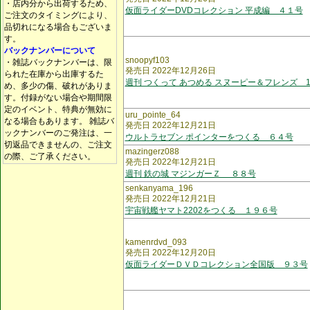
・店内分から出荷するため、
仮面ライダーDVDコレクション 平成編 ４１号
ご注文のタイミングにより、
品切れになる場合もございま
す。
バックナンバーについて
snoopyf103
・雑誌バックナンバーは、限
発売日 2022年12月26日
られた在庫から出庫するた
週刊 つくって あつめる スヌーピー＆フレンズ 1
め、多少の傷、破れがありま
す。付録がない場合や期間限
定のイベント、特典が無効に
uru_pointe_64
なる場合もあります。 雑誌バ
発売日 2022年12月21日
ックナンバーのご発注は、一
ウルトラセブン ポインターをつくる ６４号
切返品できませんの、ご注文
mazingerz088
の際、ご了承ください。
発売日 2022年12月21日
週刊 鉄の城 マジンガーＺ ８８号
senkanyama_196
発売日 2022年12月21日
宇宙戦艦ヤマト2202をつくる １９６号
kamenrdvd_093
発売日 2022年12月20日
仮面ライダーＤＶＤコレクション全国版 ９３号