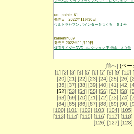
マーベル グラフィックノベル・コレクション 
uru_pointe_61
発売日 2022年11月30日
ウルトラセブン ポインターをつくる ６１号
kamenrh039
発売日 2022年11月29日
仮面ライダーDVDコレクション 平成編 ３９号
[前へ]
(ページ 
[1]
[2]
[3]
[4]
[5]
[6]
[7]
[8]
[9]
[10]
[20]
[21]
[22]
[23]
[24]
[25]
[26]
[
[36]
[37]
[38]
[39]
[40]
[41]
[42]
[
[52]
[53]
[54]
[55]
[56]
[57]
[58]
[
[68]
[69]
[70]
[71]
[72]
[73]
[74]
[
[84]
[85]
[86]
[87]
[88]
[89]
[90]
[
[100]
[101]
[102]
[103]
[104]
[105]
[113]
[114]
[115]
[116]
[117]
[118]
[126]
[127]
[128]