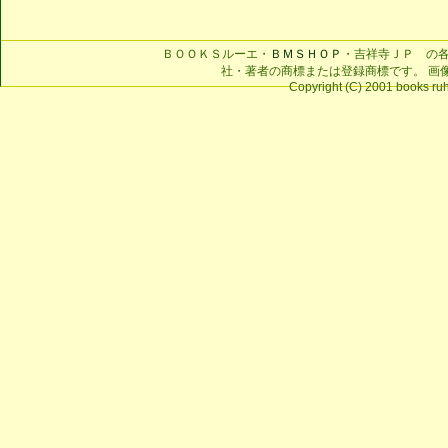
ＢＯＯＫＳルーエ・
ＢＭＳＨＯＰ
・吉祥寺ＪＰ の
社・著者の商標または登録商標です。 画
Copyright (C) 2001 books ruhe