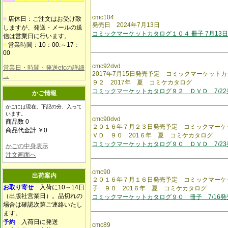
cmc104
■
店休日：ご注文はお受け致
発売日 2024年7月13日
しますが、発送・メールの送
コミックマーケットカタログ１０４ 冊子 7月13
信は営業日に行います。
■
営業時間：10：00.～17：
00
cmc92dvd
営業日・時間・発送etcの詳細
2017年7月15日発売予定 コミックマーケッ
→
９２ 2017年 夏 コミケカタログ
コミックマーケットカタログ９２ ＤＶＤ 7/22
かご情報
かごには現在、下記の分、入って
います。
cmc90dvd
商品数 0
２０１６年７月２３日発売予定 コミックマーケ
商品代金計 ￥0
ＶＤ ９０ 201６年 夏 コミケカタログ
コミックマーケットカタログ９０ ＤＶＤ 7/23
かごの中身表示
注文画面へ
cmc90
出荷案内
２０１６年７月１６日発売予定 コミックマーケ
お取り寄せ
入荷に10～14日
子 ９０ 201６年 夏 コミケカタログ
（出版社営業日）。品切れの
コミックマーケットカタログ９０ 冊子 7/16発
場合は確認次第ご連絡いたし
ます。
予約
入荷日に発送
cmc89