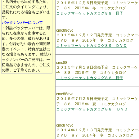
・店内分から出荷するため、
２０１５年１２月５日発売予定 コミックマーケ
ご注文のタイミングにより、
子 ８９ 201５年 冬 コミケカタログ
品切れになる場合もございま
コミックマーケットカタログ８９ 冊子
す。
バックナンバーについて
・雑誌バックナンバーは、限
cmc89dvd
られた在庫から出庫するた
２０１５年１２月１２日発売予定 コミックマ
め、多少の傷、破れがありま
ＤＶＤ ８９ 201５年 冬 コミケカタログ
す。付録がない場合や期間限
コミックマーケットカタログ８９ ＤＶＤ
定のイベント、特典が無効に
なる場合もあります。 雑誌バ
ックナンバーのご発注は、一
cmc88
切返品できませんの、ご注文
２０１５年７月１８日発売予定 コミックマーケ
の際、ご了承ください。
子 ８８ 201５年 夏 コミケカタログ
コミックマーケットカタログ８８ 冊子
cmc88dvd
２０１５年７月２５日発売予定 コミックマーケ
子 ８８ 201５年 夏 コミケカタログ
コミックマーケットカタログ８８ ＤＶＤ
cmc87dvd
２０１４年１２月１３日発売予定 コミックマ
ＤＶＤ ８７ 201４年 冬 コミケカタログ