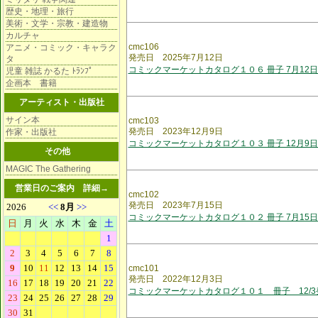
歴史・地理・旅行
美術・文学・宗教・建造物
カルチャ
cmc106
アニメ・コミック・キャラク
発売日 2025年7月12日
タ
コミックマーケットカタログ１０６ 冊子 7月12
児童 雑誌 かるた ﾄﾗﾝﾌﾟ
企画本 書籍
アーティスト・出版社
サイン本
cmc103
発売日 2023年12月9日
作家・出版社
コミックマーケットカタログ１０３ 冊子 12月9
その他
MAGIC The Gathering
営業日のご案内
詳細→
cmc102
発売日 2023年7月15日
コミックマーケットカタログ１０２ 冊子 7月15
cmc101
発売日 2022年12月3日
コミックマーケットカタログ１０１ 冊子 12/3