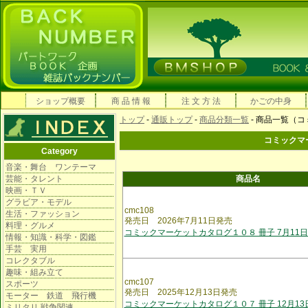
ショップ概要
商 品 情 報
注 文 方 法
かごの中身
トップ
-
通販トップ
-
商品分類一覧
- 商品一覧（
コミックマ
Category
音楽・舞台 ワンテーマ
芸能・タレント
商品名
映画・ＴＶ
グラビア・モデル
cmc108
生活・ファッション
発売日 2026年7月11日発売
料理・グルメ
コミックマーケットカタログ１０８ 冊子 7月11
情報・知識・科学・図鑑
手芸 実用
コレクタブル
趣味・組み立て
cmc107
スポーツ
発売日 2025年12月13日発売
モーター 鉄道 飛行機
コミックマーケットカタログ１０７ 冊子 12月13
ミリタリ 戦争関連