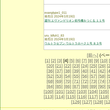
evangtype1_011
発売日 2024年3月19日
週刊 エヴァンゲリオン初号機をつくる １１号
uru_tdfuh1_83
発売日 2024年3月19日
ウルトラセブン ウルトラホーク１号 ８３号
[前へ]
(ページ
[1]
[2]
[3]
[4]
[5]
[6]
[7]
[8]
[9]
[10]
[20]
[21]
[22]
[23]
[24]
[25]
[26]
[
[36]
[37]
[38]
[39]
[40]
[41]
[42]
[
[52]
[53]
[54]
[55]
[56]
[57]
[58]
[
[68]
[69]
[70]
[71]
[72]
[73]
[74]
[
[84]
[85]
[86]
[87]
[88]
[89]
[90]
[
[100]
[101]
[102]
[103]
[104]
[105]
[113]
[114]
[115]
[116]
[117]
[118]
[126]
[127]
[128]
[1