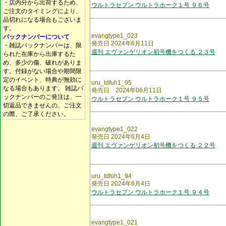
・店内分から出荷するため、
ウルトラセブン ウルトラホーク１号 ９６号
ご注文のタイミングにより、
品切れになる場合もございま
す。
evangtype1_023
バックナンバーについて
発売日 2024年6月11日
・雑誌バックナンバーは、限
週刊 エヴァンゲリオン初号機をつくる ２３号
られた在庫から出庫するた
め、多少の傷、破れがありま
す。付録がない場合や期間限
定のイベント、特典が無効に
uru_tdfuh1_95
なる場合もあります。 雑誌バ
発売日 2024年06月11日
ックナンバーのご発注は、一
ウルトラセブン ウルトラホーク１号 ９５号
切返品できませんの、ご注文
の際、ご了承ください。
evangtype1_022
発売日 2024年6月4日
週刊 エヴァンゲリオン初号機をつくる ２２号
uru_tdfuh1_94
発売日 2024年6月4日
ウルトラセブン ウルトラホーク１号 ９４号
evangtype1_021