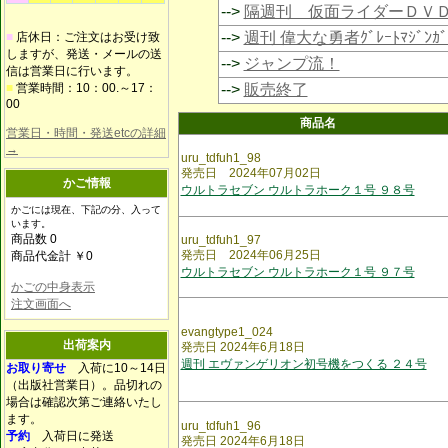
-->
隔週刊 仮面ライダーＤＶ
-->
週刊 偉大な勇者ｸﾞﾚｰﾄﾏｼﾞﾝｶﾞ
■
店休日：ご注文はお受け致
しますが、発送・メールの送
-->
ジャンプ流！
信は営業日に行います。
■
営業時間：10：00.～17：
-->
販売終了
00
商品名
営業日・時間・発送etcの詳細
→
uru_tdfuh1_98
発売日 2024年07月02日
かご情報
ウルトラセブン ウルトラホーク１号 ９８号
かごには現在、下記の分、入って
います。
商品数 0
uru_tdfuh1_97
発売日 2024年06月25日
商品代金計 ￥0
ウルトラセブン ウルトラホーク１号 ９７号
かごの中身表示
注文画面へ
evangtype1_024
出荷案内
発売日 2024年6月18日
週刊 エヴァンゲリオン初号機をつくる ２４号
お取り寄せ
入荷に10～14日
（出版社営業日）。品切れの
場合は確認次第ご連絡いたし
ます。
uru_tdfuh1_96
予約
入荷日に発送
発売日 2024年6月18日