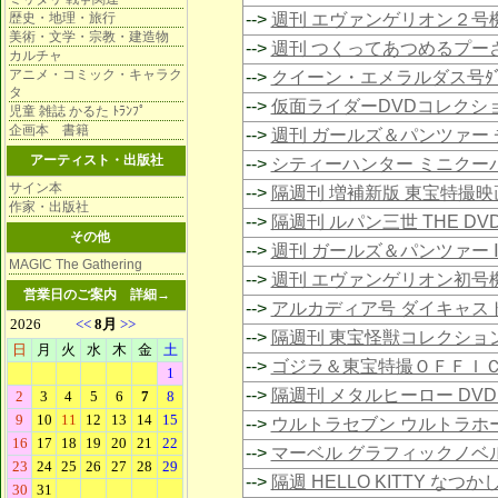
歴史・地理・旅行
-->
週刊 エヴァンゲリオン２号
美術・文学・宗教・建造物
-->
週刊 つくってあつめるプー
カルチャ
アニメ・コミック・キャラク
-->
クイーン・エメラルダス号ﾀﾞｲｷｬ
タ
-->
仮面ライダーDVDコレクシ
児童 雑誌 かるた ﾄﾗﾝﾌﾟ
企画本 書籍
-->
週刊 ガールズ＆パンツァー チ
アーティスト・出版社
-->
シティーハンター ミニクー
サイン本
-->
隔週刊 増補新版 東宝特撮映
作家・出版社
-->
隔週刊 ルパン三世 THE D
その他
-->
週刊 ガールズ＆パンツァー
MAGIC The Gathering
-->
週刊 エヴァンゲリオン初号
営業日のご案内
詳細→
-->
アルカディア号 ダイキャス
-->
隔週刊 東宝怪獣コレクショ
-->
ゴジラ＆東宝特撮ＯＦＦＩ
-->
隔週刊 メタルヒーロー DV
-->
ウルトラセブン ウルトラホ
-->
マーベル グラフィックノベ
-->
隔週 HELLO KITTY な