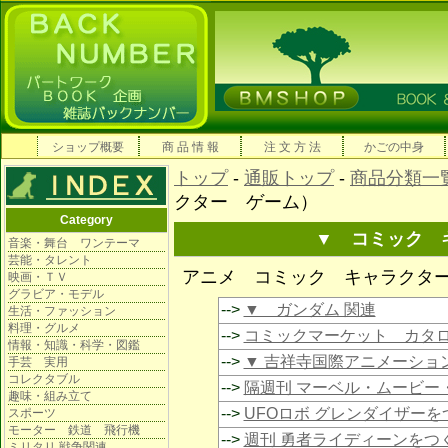
ショップ概要
商 品 情 報
注 文 方 法
かごの中身
トップ
-
通販トップ
-
商品分類一
クター ゲーム）
Category
▼ コミック 
音楽・舞台 ワンテーマ
芸能・タレント
アニメ コミック キャラクタ
映画・ＴＶ
グラビア・モデル
-->
▼ ガンダム 関連
生活・ファッション
料理・グルメ
-->
コミックマーケット カタ
情報・知識・科学・図鑑
-->
▼ 吉祥寺国際アニメーショ
手芸 実用
コレクタブル
-->
隔週刊 マーベル・ムービー
趣味・組み立て
-->
UFOロボ グレンダイザーを
スポーツ
モーター 鉄道 飛行機
-->
週刊 勇者ライディーンをつ
ミリタリ 戦争関連