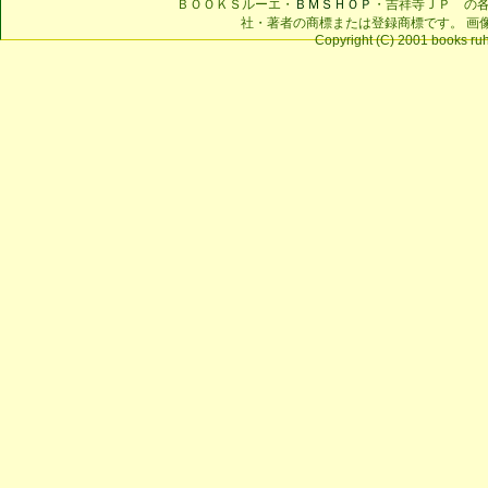
ＢＯＯＫＳルーエ・
ＢＭＳＨＯＰ
・吉祥寺ＪＰ の
社・著者の商標または登録商標です。 画
Copyright (C) 2001 books ruhe