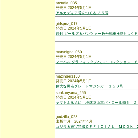
arcadia_035
発売日 2024年5月1日
アルカディア号をつくる ３５号
girlspnz_017
発売日 2024年5月1日
週刊 ガールズ＆パンツァー Ⅳ号戦車H型をつくる
marvelgnc_060
発売日 2024年5月1日
マーベル グラフィックノベル・コレクション 
mazingerz150
発売日 2024年5月1日
偉大な勇者グレートマジンガー １５０号
senkanyama_255
発売日 2024年5月1日
ヤマトよ永遠に 地球防衛軍パトロール艦を ２
godzilla_023
出版年月 2024年4月
ゴジラ＆東宝特撮ＯＦＦＩＣＩＡＬ ＭＯＯＫ 2