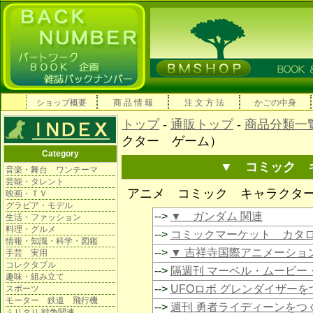
ショップ概要
商 品 情 報
注 文 方 法
かごの中身
トップ
-
通販トップ
-
商品分類一
クター ゲーム）
Category
▼ コミック 
音楽・舞台 ワンテーマ
芸能・タレント
アニメ コミック キャラクタ
映画・ＴＶ
グラビア・モデル
-->
▼ ガンダム 関連
生活・ファッション
料理・グルメ
-->
コミックマーケット カタ
情報・知識・科学・図鑑
-->
▼ 吉祥寺国際アニメーショ
手芸 実用
コレクタブル
-->
隔週刊 マーベル・ムービー
趣味・組み立て
-->
UFOロボ グレンダイザーを
スポーツ
モーター 鉄道 飛行機
-->
週刊 勇者ライディーンをつ
ミリタリ 戦争関連