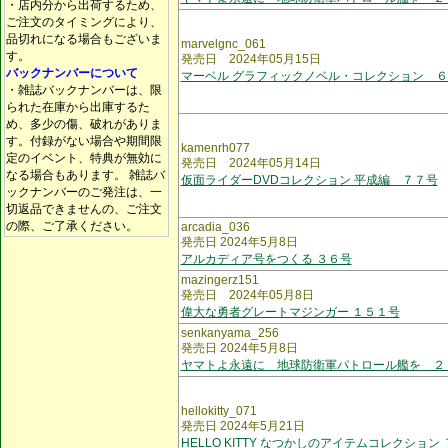
・店内分から出荷するため、
ご注文のタイミングにより、
品切れになる場合もございま
marvelgnc_061
す。
発売日 2024年05月15日
バックナンバーについて
マーベル グラフィックノベル・コレクション 
・雑誌バックナンバーは、限
られた在庫から出庫するた
め、多少の傷、破れがありま
す。付録がない場合や期間限
kamenrh077
定のイベント、特典が無効に
発売日 2024年05月14日
なる場合もあります。 雑誌バ
仮面ライダーDVDコレクション 平成編 ７７号
ックナンバーのご発注は、一
切返品できませんの、ご注文
の際、ご了承ください。
arcadia_036
発売日 2024年5月8日
アルカディア号をつくる ３６号
mazingerz151
発売日 2024年05月8日
偉大な勇者グレートマジンガー １５１号
senkanyama_256
発売日 2024年5月8日
ヤマトよ永遠に 地球防衛軍パトロール艦を ２
hellokitty_071
発売日 2024年5月21日
HELLO KITTY なつかしのアイテムコレクション