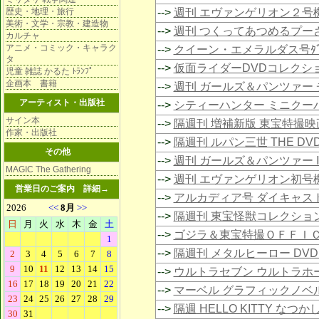
歴史・地理・旅行
-->
週刊 エヴァンゲリオン２号
美術・文学・宗教・建造物
-->
週刊 つくってあつめるプー
カルチャ
アニメ・コミック・キャラク
-->
クイーン・エメラルダス号ﾀﾞｲｷｬ
タ
-->
仮面ライダーDVDコレクシ
児童 雑誌 かるた ﾄﾗﾝﾌﾟ
企画本 書籍
-->
週刊 ガールズ＆パンツァー チ
アーティスト・出版社
-->
シティーハンター ミニクー
サイン本
-->
隔週刊 増補新版 東宝特撮映
作家・出版社
-->
隔週刊 ルパン三世 THE D
その他
-->
週刊 ガールズ＆パンツァー
MAGIC The Gathering
-->
週刊 エヴァンゲリオン初号
営業日のご案内
詳細→
-->
アルカディア号 ダイキャス
-->
隔週刊 東宝怪獣コレクショ
-->
ゴジラ＆東宝特撮ＯＦＦＩ
-->
隔週刊 メタルヒーロー DV
-->
ウルトラセブン ウルトラホ
-->
マーベル グラフィックノベ
-->
隔週 HELLO KITTY な