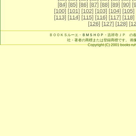
[84]
[85]
[86]
[87]
[88]
[89]
[90]
[
[100]
[101]
[102]
[103]
[104]
[105]
[113]
[114]
[115]
[116]
[117]
[118]
[126]
[127]
[128]
[1
ＢＯＯＫＳルーエ・
ＢＭＳＨＯＰ
・吉祥寺ＪＰ の
社・著者の商標または登録商標です。 画
Copyright (C) 2001 books ruhe