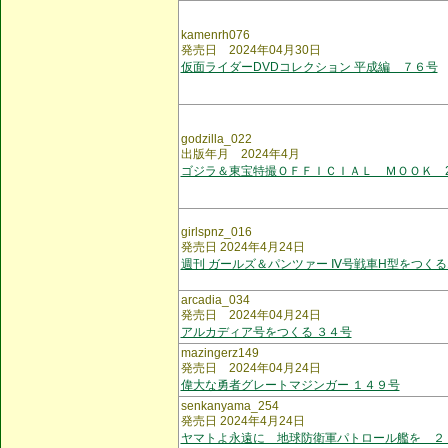
kamenrh076
発売日 2024年04月30日
仮面ライダーDVDコレクション 平成編 ７６号
godzilla_022
出版年月 2024年4月
ゴジラ＆東宝特撮ＯＦＦＩＣＩＡＬ ＭＯＯＫ 2
girlspnz_016
発売日 2024年4月24日
週刊 ガールズ＆パンツァー Ⅳ号戦車H型をつくる
arcadia_034
発売日 2024年04月24日
アルカディア号をつくる ３４号
mazingerz149
発売日 2024年04月24日
偉大な勇者グレートマジンガー １４９号
senkanyama_254
発売日 2024年4月24日
ヤマトよ永遠に 地球防衛軍パトロール艦を ２