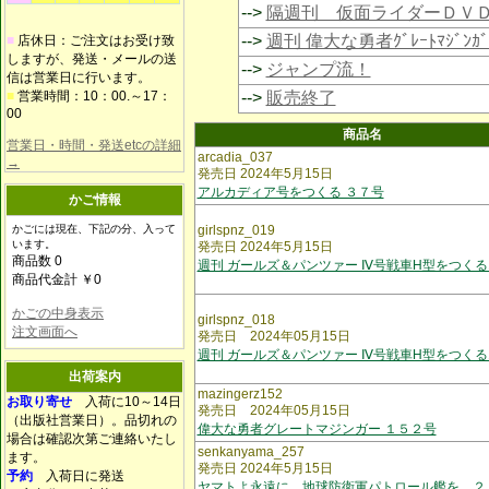
-->
隔週刊 仮面ライダーＤＶ
-->
週刊 偉大な勇者ｸﾞﾚｰﾄﾏｼﾞﾝｶﾞ
■
店休日：ご注文はお受け致
しますが、発送・メールの送
-->
ジャンプ流！
信は営業日に行います。
■
営業時間：10：00.～17：
-->
販売終了
00
商品名
営業日・時間・発送etcの詳細
arcadia_037
→
発売日 2024年5月15日
アルカディア号をつくる ３７号
かご情報
かごには現在、下記の分、入って
girlspnz_019
います。
発売日 2024年5月15日
商品数 0
週刊 ガールズ＆パンツァー Ⅳ号戦車H型をつくる
商品代金計 ￥0
かごの中身表示
girlspnz_018
注文画面へ
発売日 2024年05月15日
週刊 ガールズ＆パンツァー Ⅳ号戦車H型をつくる
出荷案内
mazingerz152
お取り寄せ
入荷に10～14日
発売日 2024年05月15日
（出版社営業日）。品切れの
偉大な勇者グレートマジンガー １５２号
場合は確認次第ご連絡いたし
senkanyama_257
ます。
発売日 2024年5月15日
予約
入荷日に発送
ヤマトよ永遠に 地球防衛軍パトロール艦を ２