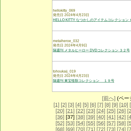
hellokitty_069
発売日 2024年4月23日
HELLO KITTY なつかしのアイテムコレクション
metalheroe_032
発売日 2024年4月9日
隔週刊 メタルヒーロー DVDコレクション ３２号
tohoukaij_019
発売日 2024年4月23日
隔週刊 東宝怪獣コレクション １９号
[前へ]
(ページ 
[1]
[2]
[3]
[4]
[5]
[6]
[7]
[8]
[9]
[10]
[20]
[21]
[22]
[23]
[24]
[25]
[26]
[
[36]
[37]
[38]
[39]
[40]
[41]
[42]
[
[52]
[53]
[54]
[55]
[56]
[57]
[58]
[
[68]
[69]
[70]
[71]
[72]
[73]
[74]
[