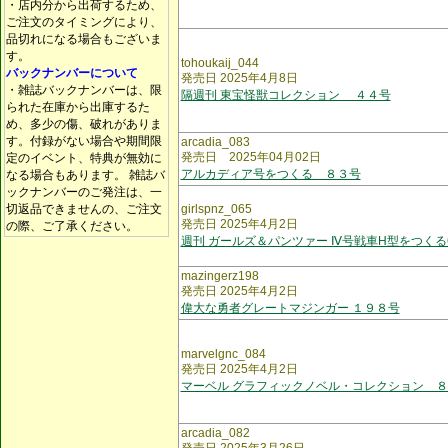
・店内分から出荷するため、
ご注文のタイミングにより、
品切れになる場合もございま
す。
tohoukaij_044
バックナンバーについて
発売日 2025年4月8日
・雑誌バックナンバーは、限
隔週刊 東宝怪獣コレクション ４４号
られた在庫から出庫するた
め、多少の傷、破れがありま
す。付録がない場合や期間限
arcadia_083
発売日 2025年04月02日
定のイベント、特典が無効に
アルカディア号をつくる ８３号
なる場合もあります。 雑誌バ
ックナンバーのご発注は、一
切返品できませんの、ご注文
girlspnz_065
発売日 2025年4月2日
の際、ご了承ください。
週刊 ガールズ＆パンツァー Ⅳ号戦車H型をつくる
mazingerz198
発売日 2025年4月2日
偉大な勇者グレートマジンガー １９８号
marvelgnc_084
発売日 2025年4月2日
マーベル グラフィックノベル・コレクション 
arcadia_082