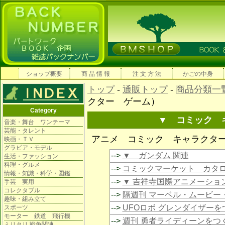
ショップ概要
商 品 情 報
注 文 方 法
かごの中身
トップ
-
通販トップ
-
商品分類一
クター ゲーム）
Category
▼ コミック 
音楽・舞台 ワンテーマ
芸能・タレント
アニメ コミック キャラクタ
映画・ＴＶ
グラビア・モデル
-->
▼ ガンダム 関連
生活・ファッション
料理・グルメ
-->
コミックマーケット カタ
情報・知識・科学・図鑑
-->
▼ 吉祥寺国際アニメーショ
手芸 実用
コレクタブル
-->
隔週刊 マーベル・ムービー
趣味・組み立て
-->
UFOロボ グレンダイザーを
スポーツ
モーター 鉄道 飛行機
-->
週刊 勇者ライディーンをつ
ミリタリ 戦争関連