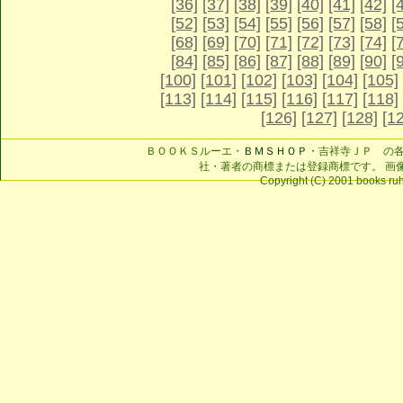
[36]
[37]
[38]
[39]
[40]
[41]
[42]
[
[52]
[53]
[54]
[55]
[56]
[57]
[58]
[
[68]
[69]
[70]
[71]
[72]
[73]
[74]
[
[84]
[85]
[86]
[87]
[88]
[89]
[90]
[
[100]
[101]
[102]
[103]
[104]
[105]
[113]
[114]
[115]
[116]
[117]
[118]
[126]
[127]
[128]
[1
ＢＯＯＫＳルーエ・
ＢＭＳＨＯＰ
・吉祥寺ＪＰ の
社・著者の商標または登録商標です。 画
Copyright (C) 2001 books ruhe