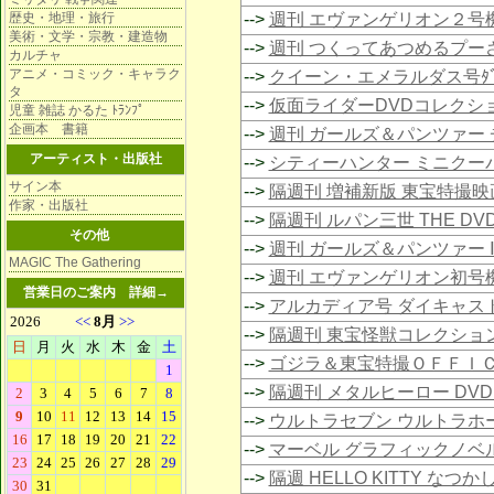
歴史・地理・旅行
-->
週刊 エヴァンゲリオン２号
美術・文学・宗教・建造物
-->
週刊 つくってあつめるプー
カルチャ
アニメ・コミック・キャラク
-->
クイーン・エメラルダス号ﾀﾞｲｷｬ
タ
-->
仮面ライダーDVDコレクシ
児童 雑誌 かるた ﾄﾗﾝﾌﾟ
企画本 書籍
-->
週刊 ガールズ＆パンツァー チ
アーティスト・出版社
-->
シティーハンター ミニクー
サイン本
-->
隔週刊 増補新版 東宝特撮映
作家・出版社
-->
隔週刊 ルパン三世 THE D
その他
-->
週刊 ガールズ＆パンツァー
MAGIC The Gathering
-->
週刊 エヴァンゲリオン初号
営業日のご案内
詳細→
-->
アルカディア号 ダイキャス
-->
隔週刊 東宝怪獣コレクショ
-->
ゴジラ＆東宝特撮ＯＦＦＩ
-->
隔週刊 メタルヒーロー DV
-->
ウルトラセブン ウルトラホ
-->
マーベル グラフィックノベ
-->
隔週 HELLO KITTY な