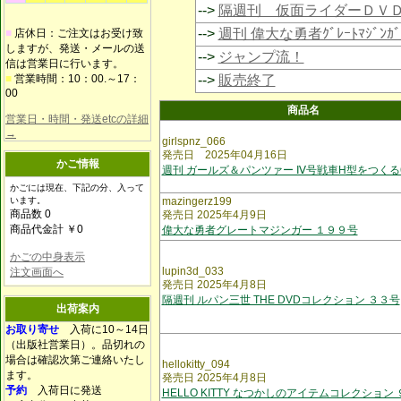
-->
隔週刊 仮面ライダーＤＶ
-->
週刊 偉大な勇者ｸﾞﾚｰﾄﾏｼﾞﾝｶﾞ
■
店休日：ご注文はお受け致
しますが、発送・メールの送
-->
ジャンプ流！
信は営業日に行います。
■
営業時間：10：00.～17：
-->
販売終了
00
商品名
営業日・時間・発送etcの詳細
→
girlspnz_066
発売日 2025年04月16日
かご情報
週刊 ガールズ＆パンツァー Ⅳ号戦車H型をつくる
かごには現在、下記の分、入って
います。
mazingerz199
商品数 0
発売日 2025年4月9日
商品代金計 ￥0
偉大な勇者グレートマジンガー １９９号
かごの中身表示
lupin3d_033
注文画面へ
発売日 2025年4月8日
隔週刊 ルパン三世 THE DVDコレクション ３３号
出荷案内
お取り寄せ
入荷に10～14日
（出版社営業日）。品切れの
場合は確認次第ご連絡いたし
hellokitty_094
ます。
発売日 2025年4月8日
予約
入荷日に発送
HELLO KITTY なつかしのアイテムコレクション