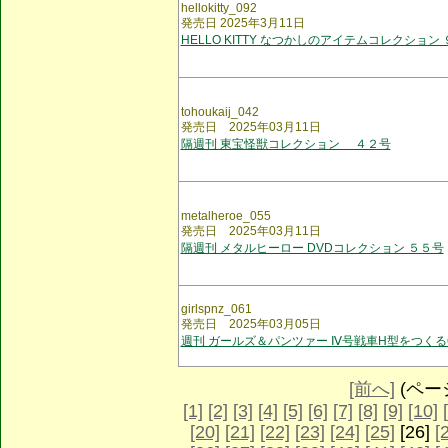
hellokitty_092
発売日 2025年3月11日
HELLO KITTY なつかしのアイテムコレクション
tohoukaij_042
発売日 2025年03月11日
隔週刊 東宝怪獣コレクション ４２号
metalheroe_055
発売日 2025年03月11日
隔週刊 メタルヒーロー DVDコレクション ５５号
girlspnz_061
発売日 2025年03月05日
週刊 ガールズ＆パンツァー Ⅳ号戦車H型をつくる
[前へ]
(ページ 
[1]
[2]
[3]
[4]
[5]
[6]
[7]
[8]
[9]
[10]
[20]
[21]
[22]
[23]
[24]
[25]
[26]
[