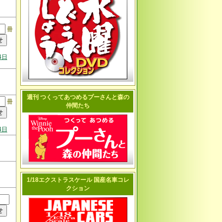
冊
4日
週刊 つくってあつめるプーさんと森の
冊
仲間たち
4日
1/18エクストラスケール 国産名車コレ
クション