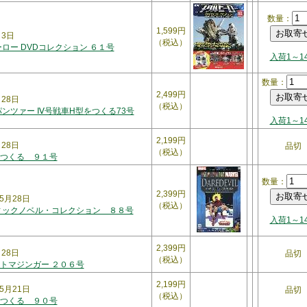
数量：
1,599円
月3日
（税込）
ロー DVDコレクション ６１号
入荷1～1
数量：
2,499円
月28日
（税込）
パンツァー Ⅳ号戦車H型をつくる73号
入荷1～1
2,199円
月28日
品切
（税込）
つくる ９１号
数量：
2,399円
5月28日
（税込）
ィックノベル・コレクション ８８号
入荷1～1
2,399円
月28日
品切
（税込）
トマジンガー ２０６号
2,199円
5月21日
品切
（税込）
つくる ９０号