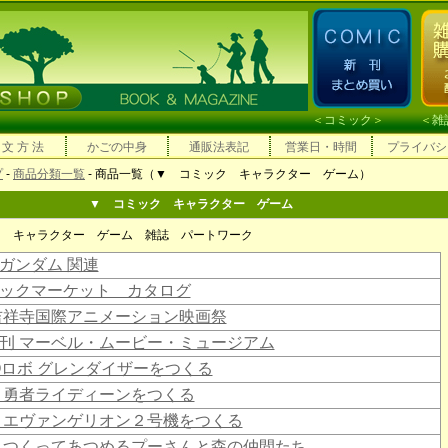
＜
コミック
＞ ＜
雑
 文 方 法
かごの中身
通販法表記
営業日・時間
プライバシ
プ
-
商品分類一覧
- 商品一覧（▼ コミック キャラクター ゲーム）
▼ コミック キャラクター ゲーム
ク キャラクター ゲーム 雑誌 パートワーク
ガンダム 関連
ックマーケット カタログ
吉祥寺国際アニメーション映画祭
刊 マーベル・ムービー・ミュージアム
Oロボ グレンダイザーをつくる
 勇者ライディーンをつくる
 エヴァンゲリオン２号機をつくる
 つくってあつめるプーさんと森の仲間たち