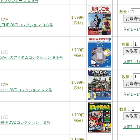
トマジンガー ２０９号
数量：
1,599円
月17日
（税込）
 THE DVDコレクション ３８号
入荷1～1
数量：
1,790円
月17日
（税込）
Y なつかしのアイテムコレクション ９９号
入荷1～1
数量：
1,599円
月17日
（税込）
ロー DVDコレクション ６２号
入荷1～1
数量：
1,799円
月17日
（税込）
撮映画DVDコレクション ３号
入荷1～1
2,199円