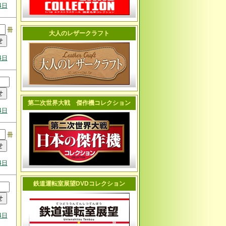
4日
冊
大人のレザークラフト
4日
第二次世界大戦 傑作機コレクション
4日
冊
4日
鉄道運転室展望DVDコレクション
4日