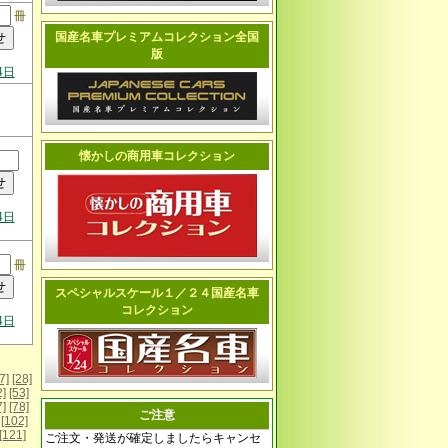
冊
国産名車プレミアムコレクション全国
版
4日
懐かしの商用車コレクション
4日
冊
スペシャルスケール１／２４国産名車
コレクション
4日
7]
[28]
2]
[53]
7]
[78]
ご注意
[102]
[121]
ご注文・発送が確定しましたらキャンセ