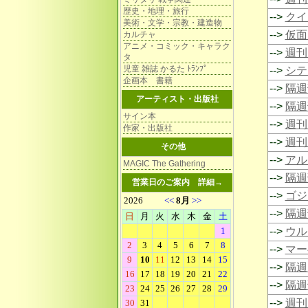
歴史・地理・旅行
-->
クイ
美術・文学・宗教・建造物
-->
仮面
カルチャ
アニメ・コミック・キャラク
-->
週刊
タ
児童 雑誌 かるた ﾄﾗﾝﾌﾟ
-->
シテ
企画本 書籍
-->
隔週
アーティスト・出版社
-->
隔週
サイン本
-->
週刊
作家・出版社
-->
週刊
その他
-->
アル
MAGIC The Gathering
-->
隔週
営業日のご案内
詳細→
-->
ゴジ
-->
隔週
-->
ウル
-->
マー
-->
隔週
-->
隔週
-->
週刊 