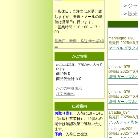
-->
ジャ
■
店休日：ご注文はお受け致
-->
販売
しますが、発送・メールの送
信は営業日に行います。
■
営業時間：10：00.～17：
00
marvelgnc_090
営業日・時間・発送etcの詳細
発売日 2025年6
→
マーベル グラフ
かご情報
かごには現在、下記の分、入って
girlspnz_075
います。
発売日 2025年6
商品数 0
週刊 ガールズ＆
商品代金計 ￥0
かごの中身表示
girlspnz_076
注文画面へ
発売日 2025年6
週刊 ガールズ＆
出荷案内
arcadia_094
お取り寄せ
入荷に10～14日
発売日 2025年6
（出版社営業日）。品切れの
アルカディア号を
場合は確認次第ご連絡いたし
mazingerz209
ます。
発売日 2025年6
予約
入荷日に発送