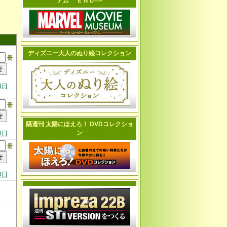
アム ＥＮＤ-->
ディズニー大人のぬり絵コレクション
冊
4日
冊
隔週刊 太陽にほえろ！ DVDコレクショ
ン
4日
冊
4日