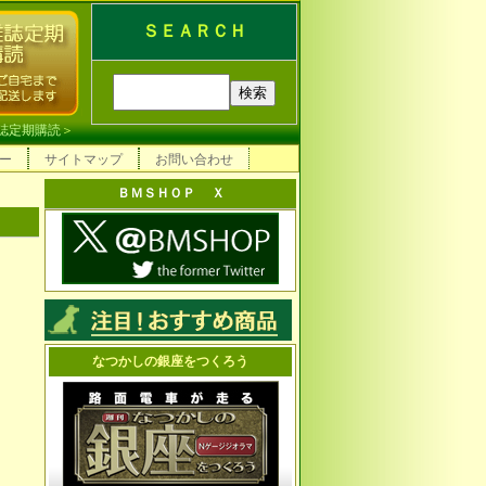
ＳＥＡＲＣＨ
誌定期購読
＞
ー
サイトマップ
お問い合わせ
ＢＭＳＨＯＰ Ｘ
なつかしの銀座をつくろう