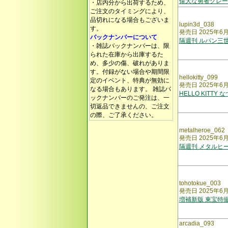
偉大な勇者グレー
・店内分から出荷するため、
ご注文のタイミングにより、
品切れになる場合もございま
lupin3d_038
す。
発売日 2025年6
バックナンバーについて
隔週刊 ルパン三世
・雑誌バックナンバーは、限
られた在庫から出庫するた
め、多少の傷、破れがありま
す。付録がない場合や期間限
hellokitty_099
定のイベント、特典が無効に
発売日 2025年6
なる場合もあります。 雑誌バ
HELLO KITT
ックナンバーのご発注は、一
切返品できませんの、ご注文
の際、ご了承ください。
metalheroe_062
発売日 2025年6
隔週刊 メタルヒー
tohotokue_003
発売日 2025年6
増補新版 東宝特
arcadia_093