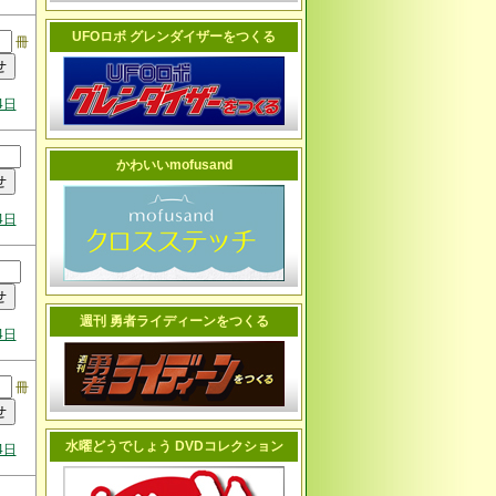
UFOロボ グレンダイザーをつくる
冊
4日
かわいいmofusand
4日
週刊 勇者ライディーンをつくる
4日
冊
水曜どうでしょう DVDコレクション
4日