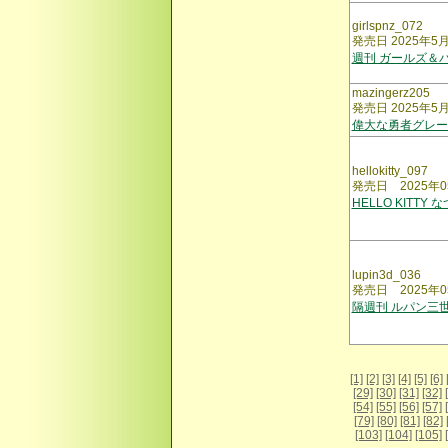
girlspnz_072
発売日 2025年5
週刊 ガールズ＆
mazingerz205
発売日 2025年5
偉大な勇者グレー
hellokitty_097
発売日 2025年0
HELLO KITT
lupin3d_036
発売日 2025年0
隔週刊 ルパン三世
[1]
[2]
[3]
[4]
[5]
[6]
[29]
[30]
[31]
[32]
[54]
[55]
[56]
[57]
[79]
[80]
[81]
[82]
[103]
[104]
[105]