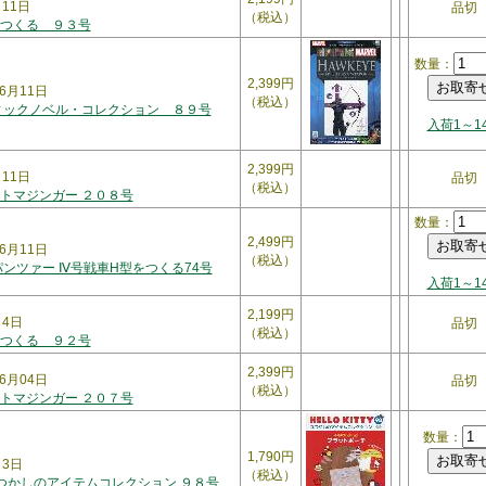
月11日
品切
（税込）
つくる ９３号
数量：
2,399円
6月11日
（税込）
ィックノベル・コレクション ８９号
入荷1～1
2,399円
月11日
品切
（税込）
トマジンガー ２０８号
数量：
2,499円
6月11日
（税込）
パンツァー Ⅳ号戦車H型をつくる74号
入荷1～1
2,199円
月4日
品切
（税込）
つくる ９２号
2,399円
6月04日
品切
（税込）
トマジンガー ２０７号
数量：
1,790円
月3日
（税込）
Y なつかしのアイテムコレクション ９８号