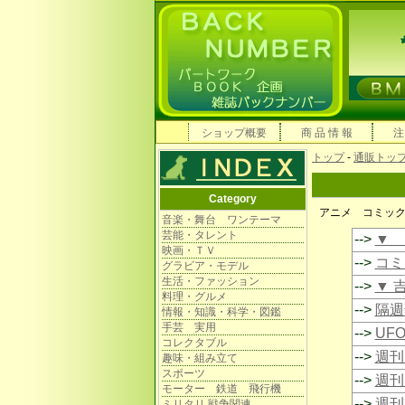
ショップ概要
商 品 情 報
注
トップ
-
通販トッ
Category
アニメ コミッ
音楽・舞台 ワンテーマ
芸能・タレント
-->
▼ 
映画・ＴＶ
-->
コミ
グラビア・モデル
生活・ファッション
-->
▼ 
料理・グルメ
-->
隔週
情報・知識・科学・図鑑
手芸 実用
-->
UF
コレクタブル
-->
週刊
趣味・組み立て
スポーツ
-->
週刊
モーター 鉄道 飛行機
-->
週刊
ミリタリ 戦争関連