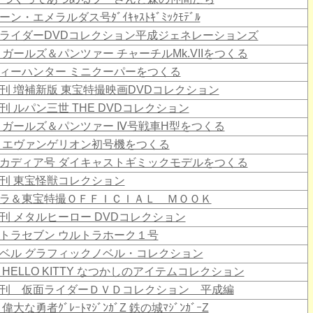
ーン・エメラルダス号ﾀﾞｲｷｬｽﾄｷﾞﾐｯｸﾓﾃﾞﾙ
ライダーDVDコレクション平成ジェネレーションズ
 ガールズ＆パンツァー チャーチルMk.VIIをつくる
ィーハンター ミニクーパーをつくる
刊 増補新版 東宝特撮映画DVDコレクション
刊 ルパン三世 THE DVDコレクション
 ガールズ＆パンツァー Ⅳ号戦車H型をつくる
 エヴァンゲリオン初号機をつくる
カディア号 ダイキャストギミックモデルをつくる
刊 東宝怪獣コレクション
ラ＆東宝特撮ＯＦＦＩＣＩＡＬ ＭＯＯＫ
刊 メタルヒーロー DVDコレクション
トラセブン ウルトラホーク１号
ベル グラフィックノベル・コレクション
 HELLO KITTY なつかしのアイテムコレクション
刊 仮面ライダーＤＶＤコレクション 平成編
偉大な勇者ｸﾞﾚｰﾄﾏｼﾞﾝｶﾞZ 鉄の城ﾏｼﾞﾝｶﾞｰZ