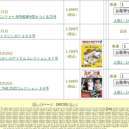
数量：
2,499円
月21日
（税込）
パンツァー Ⅳ号戦車H型をつくる72号
入荷1～1
2,399円
月21日
品切
（税込）
トマジンガー ２０５号
数量：
1,790円
5月20日
（税込）
Y なつかしのアイテムコレクション ９７号
入荷1～1
数量：
1,599円
5月20日
（税込）
 THE DVDコレクション ３６号
入荷1～1
[前へ]
(ページ : 24/133)
[次へ]
[7]
[8]
[9]
[10]
[11]
[12]
[13]
[14]
[15]
[16]
[17]
[18]
[19]
[20]
[21]
[22]
[23]
[24]
[25]
[26]
[2
[33]
[34]
[35]
[36]
[37]
[38]
[39]
[40]
[41]
[42]
[43]
[44]
[45]
[46]
[47]
[48]
[49]
[50]
[51]
[5
[58]
[59]
[60]
[61]
[62]
[63]
[64]
[65]
[66]
[67]
[68]
[69]
[70]
[71]
[72]
[73]
[74]
[75]
[76]
[7
[83]
[84]
[85]
[86]
[87]
[88]
[89]
[90]
[91]
[92]
[93]
[94]
[95]
[96]
[97]
[98]
[99]
[100]
[101]
[106]
[107]
[108]
[109]
[110]
[111]
[112]
[113]
[114]
[115]
[116]
[117]
[118]
[119]
[120]