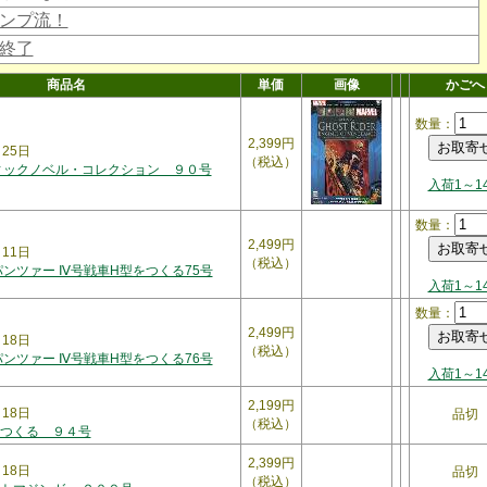
ンプ流！
終了
商品名
単価
画像
かごへ
数量：
2,399円
月25日
（税込）
ィックノベル・コレクション ９０号
入荷1～1
数量：
2,499円
月11日
（税込）
パンツァー Ⅳ号戦車H型をつくる75号
入荷1～1
数量：
2,499円
月18日
（税込）
パンツァー Ⅳ号戦車H型をつくる76号
入荷1～1
2,199円
月18日
品切
（税込）
つくる ９４号
2,399円
月18日
品切
（税込）