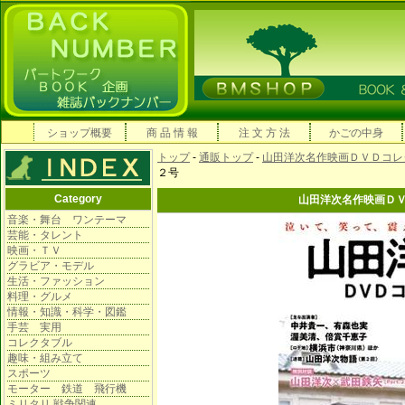
ショップ概要
商 品 情 報
注 文 方 法
かごの中身
トップ
-
通販トップ
-
山田洋次名作映画ＤＶＤコレ
２号
Category
山田洋次名作映画Ｄ
音楽・舞台 ワンテーマ
芸能・タレント
映画・ＴＶ
グラビア・モデル
生活・ファッション
料理・グルメ
情報・知識・科学・図鑑
手芸 実用
コレクタブル
趣味・組み立て
スポーツ
モーター 鉄道 飛行機
ミリタリ 戦争関連