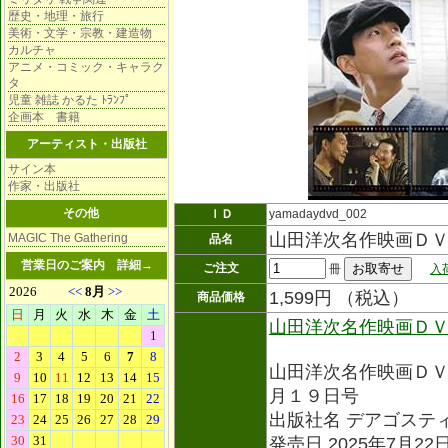
歴史・地理・旅行
美術・文学・宗教・建造物
カルチャ
アニメ・コミック・キャラク
タ
児童 雑誌 かるた ﾄﾗﾝﾌﾟ
企画本 書籍
アーティスト・出版社
サイン本
作家・出版社
その他
ＩＤ
yamadaydvd_002
山田洋次名作映画Ｄ
MAGIC The Gathering
品名
営業日のご案内
詳細→
ご注文
冊
入
1,599円 （税込）
商品価格
山田洋次名作映画Ｄ
山田洋次名作映画Ｄ
月１９日号
出版社名 デアゴステ
発売日 2025年7月22