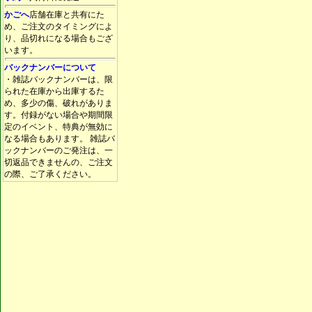
かごへ
店舗在庫と共有にた
め、ご注文のタイミングによ
り、品切れになる場合もござ
います。
バックナンバーについて
・雑誌バックナンバーは、限
られた在庫から出庫するた
め、多少の傷、破れがありま
す。付録がない場合や期間限
定のイベント、特典が無効に
なる場合もあります。 雑誌バ
ックナンバーのご発注は、一
切返品できませんの、ご注文
の際、ご了承ください。