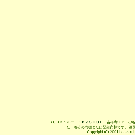
ＢＯＯＫＳルーエ・
ＢＭＳＨＯＰ
・吉祥寺ＪＰ の
社・著者の商標または登録商標です。 画
Copyright (C) 2001 books ruhe