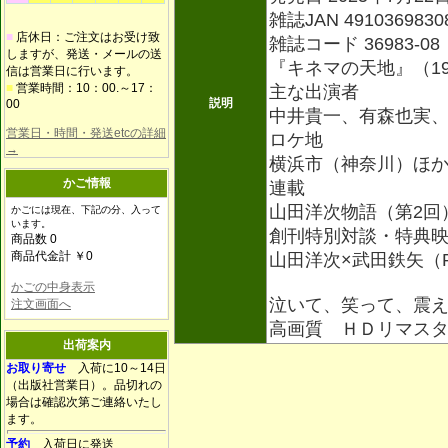
雑誌JAN 4910369830
■
店休日：ご注文はお受け致
雑誌コード 36983-08
しますが、発送・メールの送
『キネマの天地』（19
信は営業日に行います。
■
営業時間：10：00.～17：
主な出演者
説明
00
中井貴一、有森也実
営業日・時間・発送etcの詳細
ロケ地
→
横浜市（神奈川）ほ
かご情報
連載
山田洋次物語（第2回
かごには現在、下記の分、入って
います。
創刊特別対談・特典
商品数 0
商品代金計 ￥0
山田洋次×武田鉄矢（Pa
かごの中身表示
泣いて、笑って、震
注文画面へ
高画質 ＨＤリマス
出荷案内
お取り寄せ
入荷に10～14日
（出版社営業日）。品切れの
場合は確認次第ご連絡いたし
ます。
予約
入荷日に発送