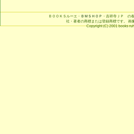
ＢＯＯＫＳルーエ・
ＢＭＳＨＯＰ
・吉祥寺ＪＰ の
社・著者の商標または登録商標です。 画
Copyright (C) 2001 books ruhe