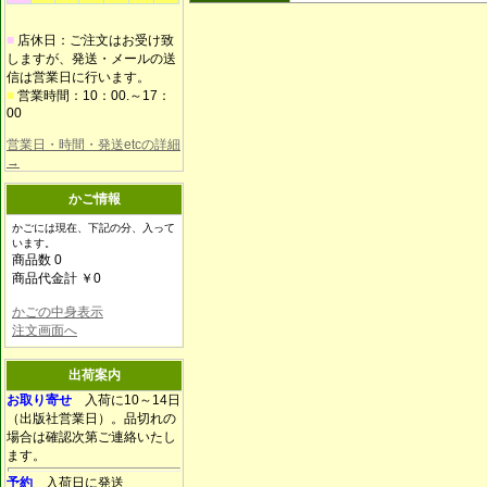
■
店休日：ご注文はお受け致
しますが、発送・メールの送
信は営業日に行います。
■
営業時間：10：00.～17：
00
営業日・時間・発送etcの詳細
→
かご情報
かごには現在、下記の分、入って
います。
商品数 0
商品代金計 ￥0
かごの中身表示
注文画面へ
出荷案内
お取り寄せ
入荷に10～14日
（出版社営業日）。品切れの
場合は確認次第ご連絡いたし
ます。
予約
入荷日に発送