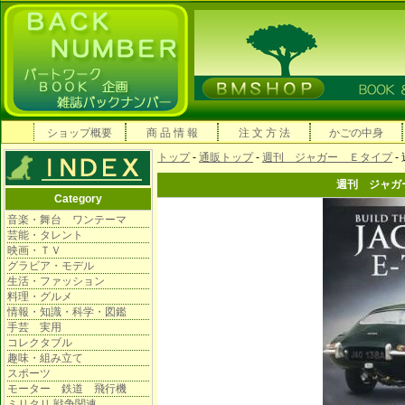
ショップ概要
商 品 情 報
注 文 方 法
かごの中身
トップ
-
通販トップ
-
週刊 ジャガー Ｅタイプ
-
週刊 ジャガ
Category
音楽・舞台 ワンテーマ
芸能・タレント
映画・ＴＶ
グラビア・モデル
生活・ファッション
料理・グルメ
情報・知識・科学・図鑑
手芸 実用
コレクタブル
趣味・組み立て
スポーツ
モーター 鉄道 飛行機
ミリタリ 戦争関連