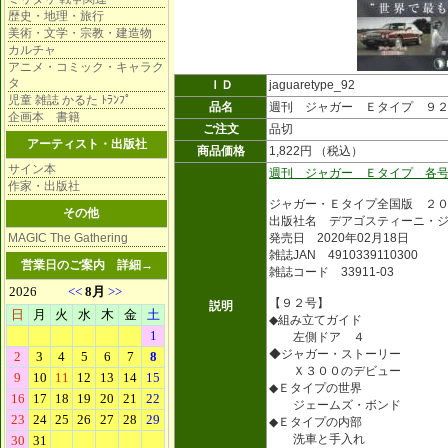
歴史・地理・旅行
美術・文学・宗教・建造物
カルチャ
アニメ・コミック・キャラク
タ
ＩＤ
jaguaretype_92
児童 雑誌 かるた ﾄﾗﾝﾌﾟ
品名
週刊 ジャガー Ｅタイプ ９
企画本 書籍
ご注文
品切
アーティスト・出版社
商品価格
1,822円 （税込）
サイン本
週刊 ジャガー Ｅタイプ 各
作家・出版社
ジャガー・Ｅタイプ全国版 ２
その他
出版社名 デアゴスティーニ・
MAGIC The Gathering
発売日 2020年02月18日
雑誌JAN 4910339110300
営業日のご案内
詳細→
雑誌コード 33911-03
【９２号】
説明
◆組み立てガイド
左側ドア ４
◆ジャガー・ストーリー
Ｘ３００のデビュー
◆Ｅタイプの世界
ジェームズ・ボンド
◆Ｅタイプの内部
洗車と手入れ