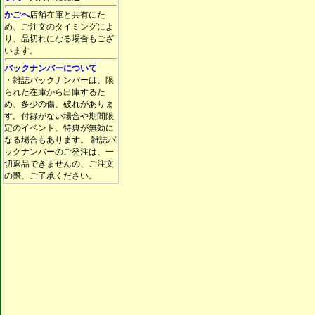
かごへ
店舗在庫と共有にた
め、ご注文のタイミングによ
り、品切れになる場合もござ
います。
バックナンバーについて
・雑誌バックナンバーは、限
られた在庫から出庫するた
め、多少の傷、破れがありま
す。付録がない場合や期間限
定のイベント、特典が無効に
なる場合もあります。 雑誌バ
ックナンバーのご発注は、一
切返品できませんの、ご注文
の際、ご了承ください。