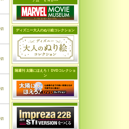
アム ＥＮＤ-->
品切
ディズニー大人のぬり絵コレクション
品切
隔週刊 太陽にほえろ！ DVDコレクショ
ン
品切
品切