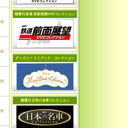
隔週刊 鉄道 前面展望DVDコレクション
品切
品切
ディズニー ミニブック・コレクション
品切
隔週刊 日本の名車コレクション
品切