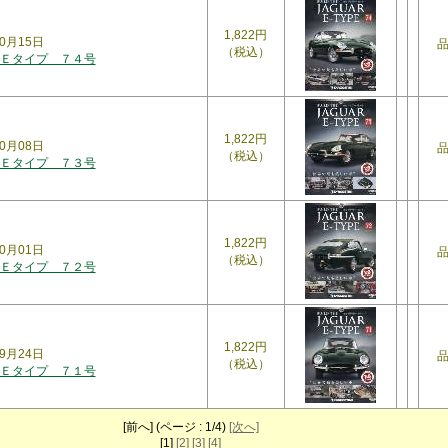
1,822円
0月15日
（税込）
Ｅタイプ ７４号
1,822円
0月08日
（税込）
Ｅタイプ ７３号
1,822円
0月01日
（税込）
Ｅタイプ ７２号
1,822円
9月24日
（税込）
Ｅタイプ ７１号
[前へ] (ページ : 1/4)
[次へ]
[1]
[2]
[3]
[4]