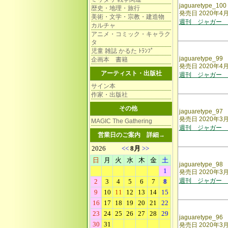
jaguaretype_100
歴史・地理・旅行
発売日 2020年4
美術・文学・宗教・建造物
週刊 ジャガー 
カルチャ
アニメ・コミック・キャラク
タ
児童 雑誌 かるた ﾄﾗﾝﾌﾟ
jaguaretype_99
企画本 書籍
発売日 2020年4
アーティスト・出版社
週刊 ジャガー 
サイン本
作家・出版社
その他
jaguaretype_97
発売日 2020年3
MAGIC The Gathering
週刊 ジャガー 
営業日のご案内
詳細→
jaguaretype_98
発売日 2020年3
週刊 ジャガー 
jaguaretype_96
発売日 2020年3