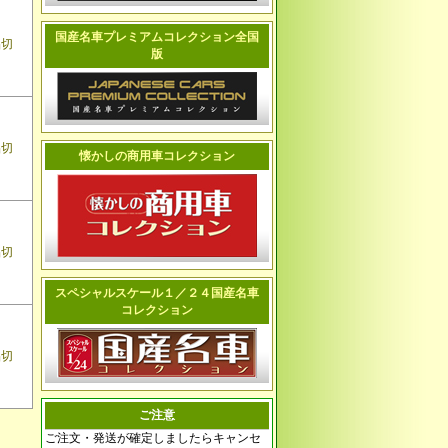
国産名車プレミアムコレクション全国
品切
版
品切
懐かしの商用車コレクション
品切
スペシャルスケール１／２４国産名車
コレクション
品切
ご注意
ご注文・発送が確定しましたらキャンセ