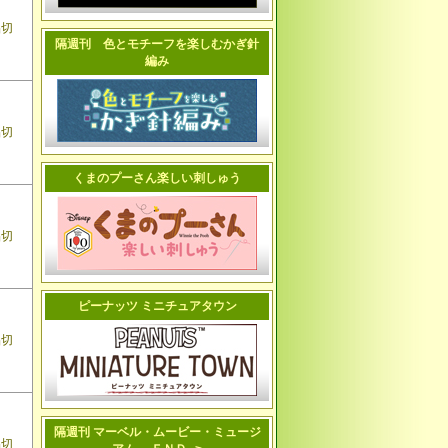
品切
隔週刊 色とモチーフを楽しむかぎ針
編み
品切
くまのプーさん楽しい刺しゅう
品切
ピーナッツ ミニチュアタウン
品切
隔週刊 マーベル・ムービー・ミュージ
品切