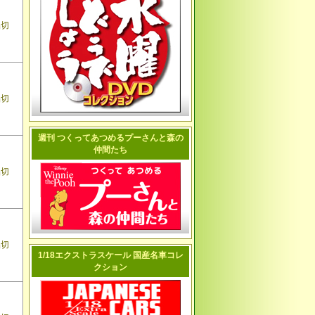
品切
品切
週刊 つくってあつめるプーさんと森の
仲間たち
品切
品切
1/18エクストラスケール 国産名車コレ
クション