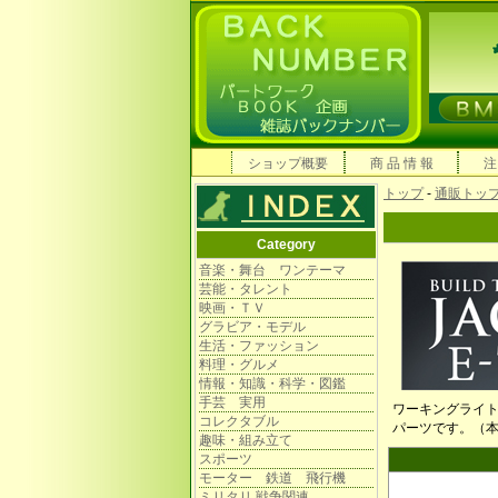
ショップ概要
商 品 情 報
注
トップ
-
通販トッ
Category
音楽・舞台 ワンテーマ
芸能・タレント
映画・ＴＶ
グラビア・モデル
生活・ファッション
料理・グルメ
情報・知識・科学・図鑑
手芸 実用
ワーキングライ
コレクタブル
パーツです。（本
趣味・組み立て
スポーツ
モーター 鉄道 飛行機
ミリタリ 戦争関連