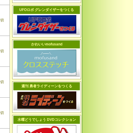
UFOロボ グレンダイザーをつくる
品切
かわいいmofusand
品切
品切
週刊 勇者ライディーンをつくる
品切
水曜どうでしょう DVDコレクション