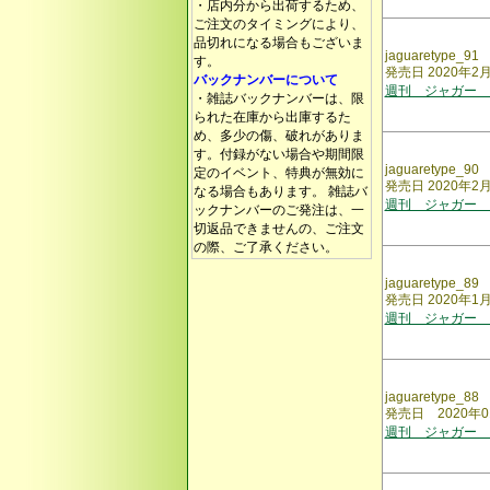
・店内分から出荷するため、
ご注文のタイミングにより、
品切れになる場合もございま
jaguaretype_91
す。
発売日 2020年2
バックナンバーについて
週刊 ジャガー 
・雑誌バックナンバーは、限
られた在庫から出庫するた
め、多少の傷、破れがありま
す。付録がない場合や期間限
jaguaretype_90
定のイベント、特典が無効に
発売日 2020年2
なる場合もあります。 雑誌バ
週刊 ジャガー 
ックナンバーのご発注は、一
切返品できませんの、ご注文
の際、ご了承ください。
jaguaretype_89
発売日 2020年1
週刊 ジャガー 
jaguaretype_88
発売日 2020年0
週刊 ジャガー 