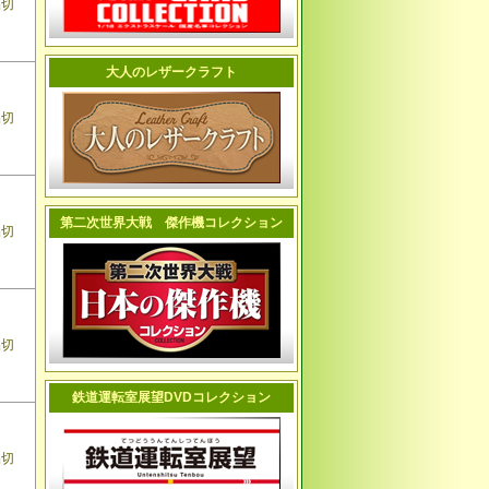
品切
大人のレザークラフト
品切
第二次世界大戦 傑作機コレクション
品切
品切
鉄道運転室展望DVDコレクション
品切