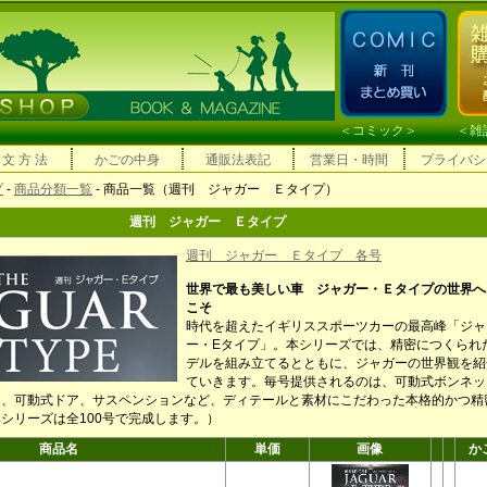
＜
コミック
＞ ＜
雑
 文 方 法
かごの中身
通販法表記
営業日・時間
プライバシ
プ
-
商品分類一覧
- 商品一覧（週刊 ジャガー Ｅタイプ）
週刊 ジャガー Ｅタイプ
週刊 ジャガー Ｅタイプ 各号
世界で最も美しい車 ジャガー・Ｅタイプの世界へ
こそ
時代を超えたイギリススポーツカーの最高峰「ジャ
ー・Eタイプ」。本シリーズでは、精密につくられ
デルを組み立てるとともに、ジャガーの世界観を紹
ていきます。毎号提供されるのは、可動式ボンネッ
ト、可動式ドア、サスペンションなど、ディテールと素材にこだわった本格的かつ精
シリーズは全100号で完成します。）
商品名
単価
画像
か