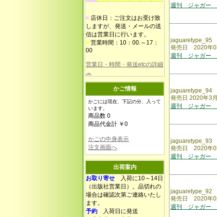
週刊 ジャガー 
■
店休日：ご注文はお受け致
しますが、発送・メールの送
信は営業日に行います。
jaguaretype_95
■
営業時間：10：00.～17：
発売日 2020年0
00
週刊 ジャガー 
営業日・時間・発送etcの詳細
→
かご情報
jaguaretype_94
発売日 2020年3
かごには現在、下記の分、入って
週刊 ジャガー 
います。
商品数 0
商品代金計 ￥0
かごの中身表示
jaguaretype_93
注文画面へ
発売日 2020年0
週刊 ジャガー 
出荷案内
お取り寄せ
入荷に10～14日
（出版社営業日）。品切れの
jaguaretype_92
場合は確認次第ご連絡いたし
発売日 2020年0
ます。
週刊 ジャガー 
予約
入荷日に発送