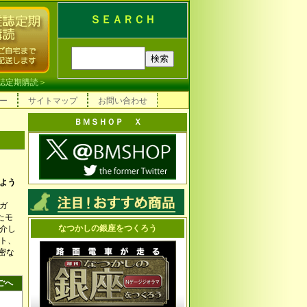
ＳＥＡＲＣＨ
誌定期購読
＞
ー
サイトマップ
お問い合わせ
ＢＭＳＨＯＰ Ｘ
よう
ガ
たモ
なつかしの銀座をつくろう
介し
ト、
密な
ごへ