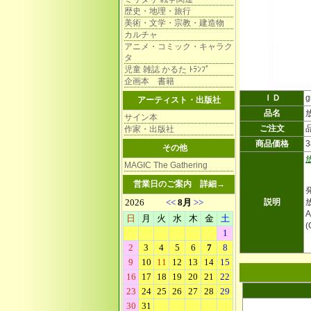
歴史・地理・旅行
美術・文学・宗教・建造物
カルチャ
アニメ・コミック・キャラク
タ
児童 雑誌 かるた ﾄﾗﾝﾌﾟ
企画本 書籍
ＩＤ
g
アーティスト・出版社
品名
サイン本
ご注文
作家・出版社
商品価格
その他
MAGIC The Gathering
営業日のご案内
詳細→
説明
(