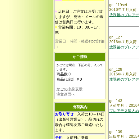
gn_119set
2016年７月入
■
店休日：ご注文はお受け致
放課後のプレアデ
しますが、発送・メールの送
信は営業日に行います。
■
営業時間：10：00.～17：
00
gn_127
営業日・時間・発送etcの詳細
2016年７月入荷
→
放課後のプレアデ
かご情報
かごには現在、下記の分、入って
gn_129
います。
商品数 0
2016年７月入荷
商品代金計 ￥0
放課後のプレアデ
かごの中身表示
注文画面へ
gn_143
入荷年月 ：2016
出荷案内
プレアデス星人ぬ
お取り寄せ
入荷に10～14日
（出版社営業日）。品切れの
場合は確認次第ご連絡いたし
ます。
gn_139
出版年月 ：2015
予約
入荷日に発送