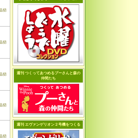
品切
品切
週刊 つくってあつめるプーさんと森の
品切
仲間たち
品切
週刊 エヴァンゲリオン２号機をつくる
品切