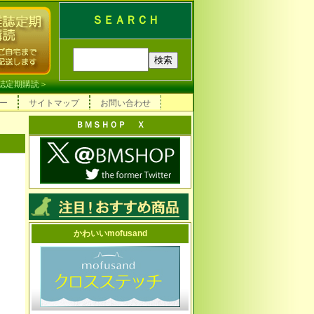
ＳＥＡＲＣＨ
誌定期購読
＞
ー
サイトマップ
お問い合わせ
ＢＭＳＨＯＰ Ｘ
かわいいmofusand