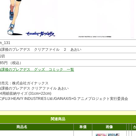
n_131
放課後のプレアデス クリアファイル ２ あおい
品切
385円 （税込）
放課後のプレアデス グッズ コミック 一覧
発売元：株式会社ガイナックス
放課後のプレアデス クリアファイル あおい
A4用紙収納サイズ (31cm×22cm)
C)FUJI HEAVY INDUSTRIES Ltd./GAINAX/S×G アニメプロジェクト実行委員会
関連商品
商品名
単価
画像