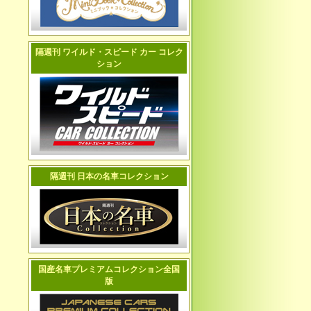
隔週刊 ワイルド・スピード カー コレク
ション
隔週刊 日本の名車コレクション
国産名車プレミアムコレクション全国
版