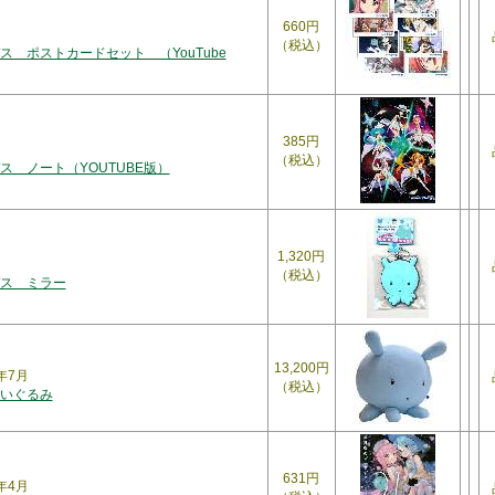
660円
荷
（税込）
ス ポストカードセット （YouTube
385円
（税込）
ス ノート（YOUTUBE版）
1,320円
（税込）
ス ミラー
13,200円
年7月
（税込）
いぐるみ
631円
年4月