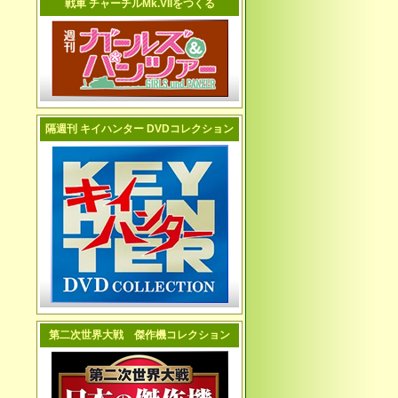
戦車 チャーチルMk.VIIをつくる
隔週刊 キイハンター DVDコレクション
第二次世界大戦 傑作機コレクション