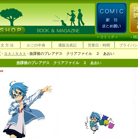
＜
コミック
＞ ＜
雑
 文 方 法
かごの中身
通販法表記
営業日・時間
プライバシ
プ
-
ＧＡＩＮＡＸ
- 放課後のプレアデス クリアファイル ２ あおい
放課後のプレアデス クリアファイル ２ あおい