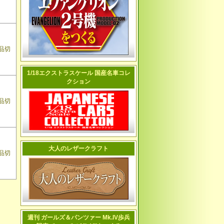
品切
1/18エクストラスケール 国産名車コレ
クション
品切
大人のレザークラフト
品切
週刊 ガールズ＆パンツァー Mk.IV歩兵