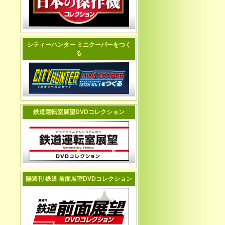
シティーハンター ミニクーパーをつく
る
鉄道運転室展望DVDコレクション
隔週刊 鉄道 前面展望DVDコレクション