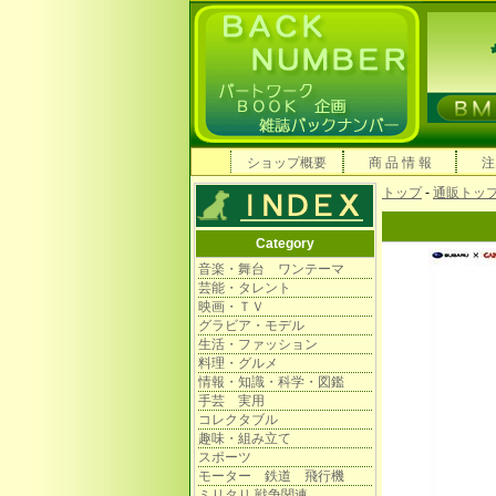
ショップ概要
商 品 情 報
注
トップ
-
通販トッ
Category
音楽・舞台 ワンテーマ
芸能・タレント
映画・ＴＶ
グラビア・モデル
生活・ファッション
料理・グルメ
情報・知識・科学・図鑑
手芸 実用
コレクタブル
趣味・組み立て
スポーツ
モーター 鉄道 飛行機
ミリタリ 戦争関連