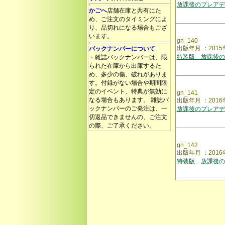
放課後のプレアデ
かごへ
店舗在庫と共有にた
め、ご注文のタイミングによ
り、品切れになる場合もござ
います。
gn_140
出版年月 ：2015
バックナンバーについて
特装版 放課後の
・雑誌バックナンバーは、限
られた在庫から出庫するた
め、多少の傷、破れがありま
す。付録がない場合や期間限
定のイベント、特典が無効に
gn_141
なる場合もあります。 雑誌バ
出版年月 ：2016
ックナンバーのご発注は、一
放課後のプレアデ
切返品できませんの、ご注文
の際、ご了承ください。
gn_142
出版年月 ：2016
特装版 放課後の