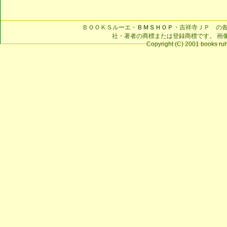
ＢＯＯＫＳルーエ・
ＢＭＳＨＯＰ
・吉祥寺ＪＰ の
社・著者の商標または登録商標です。 画
Copyright (C) 2001 books ruhe