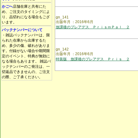
かごへ
店舗在庫と共有にた
め、ご注文のタイミングによ
り、品切れになる場合もござ
gn_141
出版年月 ：2016年6月
います。
放課後のプレアデス ＰｒｉｓｍＰａｌ ２
バックナンバーについて
・雑誌バックナンバーは、限
られた在庫から出庫するた
め、多少の傷、破れがありま
gn_142
す。付録がない場合や期間限
出版年月 ：2016年6月
定のイベント、特典が無効に
特装版 放課後のプレアデス Ｐｒｉｓ ２
なる場合もあります。 雑誌バ
ックナンバーのご発注は、一
切返品できませんの、ご注文
の際、ご了承ください。