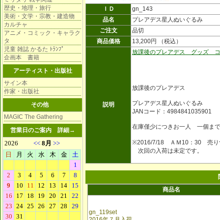
歴史・地理・旅行
ＩＤ
gn_143
美術・文学・宗教・建造物
品名
プレアデス星人ぬいぐるみ
カルチャ
ご注文
品切
アニメ・コミック・キャラク
タ
商品価格
13,200円 （税込）
児童 雑誌 かるた ﾄﾗﾝﾌﾟ
放課後のプレアデス グッズ 
企画本 書籍
アーティスト・出版社
サイン本
放課後のプレアデス
作家・出版社
プレアデス星人ぬいぐるみ
その他
説明
JANコード：4984841035901
MAGIC The Gathering
在庫僅少につきお一人 一個ま
営業日のご案内
詳細→
※2016/7/18 ＡＭ10：30 
次回の入荷は未定です。
商品名
gn_119set
2016年７月入荷