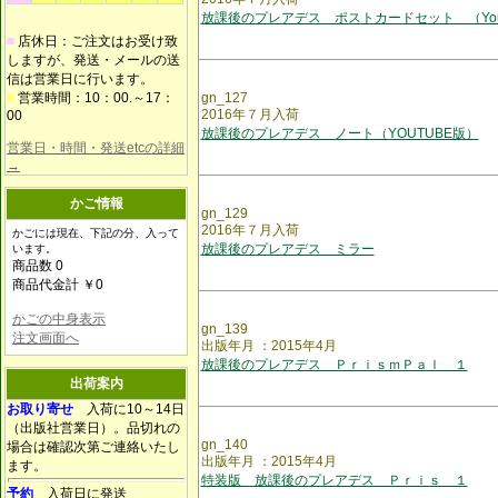
放課後のプレアデス ポストカードセット （You
■
店休日：ご注文はお受け致
しますが、発送・メールの送
信は営業日に行います。
■
営業時間：10：00.～17：
gn_127
2016年７月入荷
00
放課後のプレアデス ノート（YOUTUBE版）
営業日・時間・発送etcの詳細
→
かご情報
gn_129
2016年７月入荷
かごには現在、下記の分、入って
放課後のプレアデス ミラー
います。
商品数 0
商品代金計 ￥0
かごの中身表示
gn_139
注文画面へ
出版年月 ：2015年4月
放課後のプレアデス ＰｒｉｓｍＰａｌ １
出荷案内
お取り寄せ
入荷に10～14日
（出版社営業日）。品切れの
gn_140
場合は確認次第ご連絡いたし
出版年月 ：2015年4月
ます。
特装版 放課後のプレアデス Ｐｒｉｓ １
予約
入荷日に発送