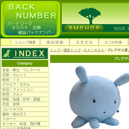
ショップ概要
商 品 情 報
注 文 方 法
かごの中身
トップ
-
通販トップ
-
ＧＡＩＮＡＸ
- プレアデス
プレアデ
Category
音楽・舞台 ワンテーマ
芸能・タレント
映画・ＴＶ
グラビア・モデル
生活・ファッション
料理・グルメ
情報・知識・科学・図鑑
手芸 実用
コレクタブル
趣味・組み立て
スポーツ
モーター 鉄道 飛行機
ミリタリ 戦争関連