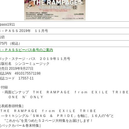
pass1911
Ｂ－ＰＡＳＳ 2019年 １１月号
品切
875円 （税込）
Ｂ－ＰＡＳＳビーパス各号のご案内
バック・ステージ・パス ２０１９年１１月号
出版社名 シンコーミュージック
発売日 2019年9月27日
誌JAN 4910175571198
雑誌コード 17557-11
★付録
・両面ピンナップ ＴＨＥ ＲＡＭＰＡＧＥ ｆｒｏｍ ＥＸＩＬＥ ＴＲＩＢＥ
ＯＮＥ Ｎ’ ＯＮＬＹ
［表紙巻頭特集］
●ＴＨＥ ＲＡＭＰＡＧＥ ｆｒｏｍ ＥＸＩＬＥ ＴＲＩＢＥ
―９ｔｈシングル「ＳＷＡＧ ＆ ＰＲＩＤＥ」を軸に、１６人の“今”と
“これから”を見つめた５２ページ大特集をお届けします！
［バックカバー＆巻末特集］