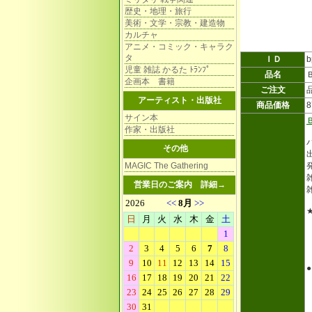
歴史・地理・旅行
美術・文学・宗教・建造物
カルチャ
アニメ・コミック・キャラク
タ
ＩＤ
b
児童 雑誌 かるた ﾄﾗﾝﾌﾟ
品名
企画本 書籍
ご注文
アーティスト・出版社
商品価格
サイン本
作家・出版社
その他
MAGIC The Gathering
雑
営業日のご案内
詳細→