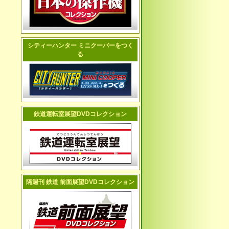
シティーハンター ミニクーパーをつく
る
鉄道運転室展望DVDコレクション
隔週刊 鉄道 前面展望DVDコレクション