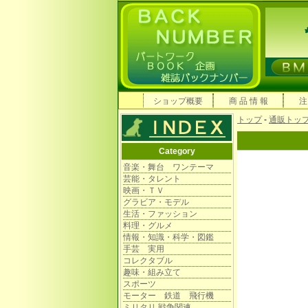
ショップ概要
商 品 情 報
注
トップ
-
通販トッ
Category
音楽・舞台 ワンテーマ
芸能・タレント
映画・ＴＶ
グラビア・モデル
生活・ファッション
料理・グルメ
情報・知識・科学・図鑑
手芸 実用
コレクタブル
趣味・組み立て
スポーツ
モーター 鉄道 飛行機
ミリタリ 戦争関連