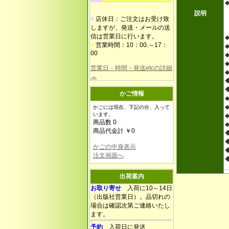
説明
■
店休日：ご注文はお受け致
しますが、発送・メールの送
信は営業日に行います。
■
営業時間：10：00.～17：
00
営業日・時間・発送etcの詳細
→
かご情報
かごには現在、下記の分、入って
います。
商品数 0
商品代金計 ￥0
かごの中身表示
注文画面へ
出荷案内
お取り寄せ
入荷に10～14日
（出版社営業日）。品切れの
場合は確認次第ご連絡いたし
ます。
予約
入荷日に発送