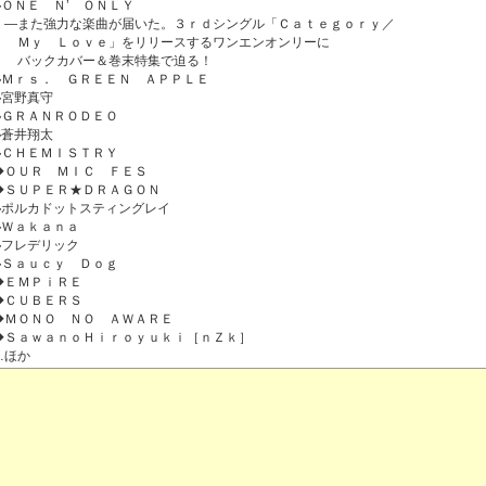
◆ＯＮＥ Ｎ’ ＯＮＬＹ
―また強力な楽曲が届いた。３ｒｄシングル「Ｃａｔｅｇｏｒｙ／
Ｍｙ Ｌｏｖｅ」をリリースするワンエンオンリーに
バックカバー＆巻末特集で迫る！
◆Ｍｒｓ． ＧＲＥＥＮ ＡＰＰＬＥ
◆宮野真守
◆ＧＲＡＮＲＯＤＥＯ
◆蒼井翔太
◆ＣＨＥＭＩＳＴＲＹ
◆ＯＵＲ ＭＩＣ ＦＥＳ
◆ＳＵＰＥＲ★ＤＲＡＧＯＮ
◆ポルカドットスティングレイ
◆Ｗａｋａｎａ
◆フレデリック
◆Ｓａｕｃｙ Ｄｏｇ
◆ＥＭＰｉＲＥ
◆ＣＵＢＥＲＳ
◆ＭＯＮＯ ＮＯ ＡＷＡＲＥ
◆ＳａｗａｎｏＨｉｒｏｙｕｋｉ［ｎＺｋ］
…ほか