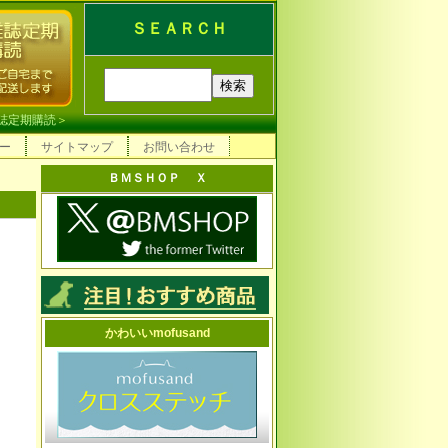
ＳＥＡＲＣＨ
誌定期購読
＞
ー
サイトマップ
お問い合わせ
ＢＭＳＨＯＰ Ｘ
かわいいmofusand