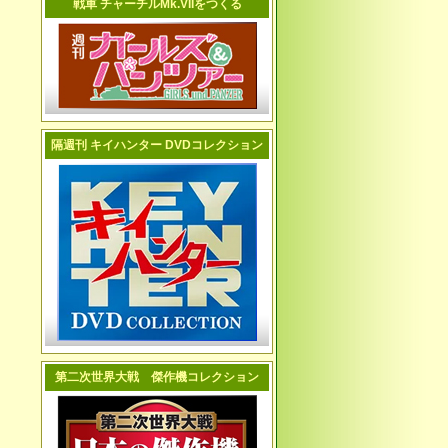
戦車 チャーチルMk.VIIをつくる
隔週刊 キイハンター DVDコレクション
第二次世界大戦 傑作機コレクション