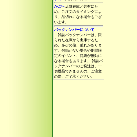
かごへ
店舗在庫と共有にた
め、ご注文のタイミングによ
り、品切れになる場合もござ
います。
バックナンバーについて
・雑誌バックナンバーは、限
られた在庫から出庫するた
め、多少の傷、破れがありま
す。付録がない場合や期間限
定のイベント、特典が無効に
なる場合もあります。 雑誌バ
ックナンバーのご発注は、一
切返品できませんの、ご注文
の際、ご了承ください。