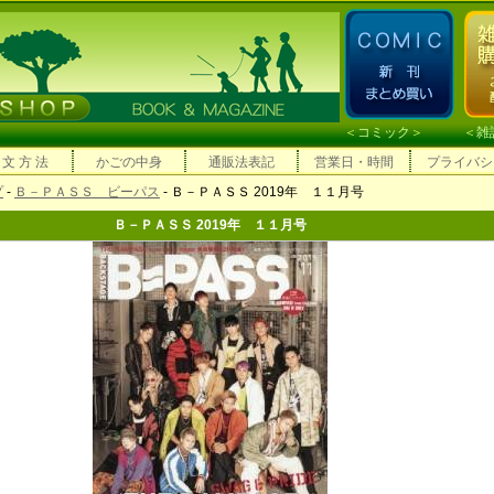
＜
コミック
＞ ＜
雑
 文 方 法
かごの中身
通販法表記
営業日・時間
プライバシ
プ
-
Ｂ－ＰＡＳＳ ビーパス
- Ｂ－ＰＡＳＳ 2019年 １１月号
Ｂ－ＰＡＳＳ 2019年 １１月号