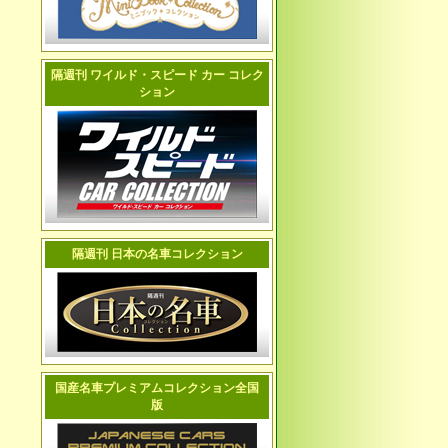
隔週刊 ワイルド・スピード カー コレク
ション
隔週刊 日本の名車コレクション
国産名車プレミアムコレクション全国
版