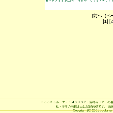
Ｂ－ＰＡＳＳ 2019年 ４月号 ＵＶＥＲｗｏｒ
[前へ] (ペー
[1]
[2
ＢＯＯＫＳルーエ・
ＢＭＳＨＯＰ
・吉祥寺ＪＰ の
社・著者の商標または登録商標です。 画
Copyright (C) 2001 books ruhe