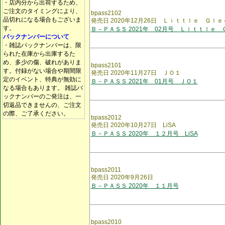
・店内分から出荷するため、
ご注文のタイミングにより、
bpass2102
品切れになる場合もございま
発売日 2020年12月26日 Ｌｉｔｔｌｅ Ｇｌ
す。
Ｂ－ＰＡＳＳ 2021年 02月号 Ｌｉｔｔｌｅ 
バックナンバーについて
・雑誌バックナンバーは、限
られた在庫から出庫するた
め、多少の傷、破れがありま
bpass2101
す。付録がない場合や期間限
発売日 2020年11月27日 ＪＯ１
定のイベント、特典が無効に
Ｂ－ＰＡＳＳ 2021年 01月号 ＪＯ１
なる場合もあります。 雑誌バ
ックナンバーのご発注は、一
切返品できませんの、ご注文
の際、ご了承ください。
bpass2012
発売日 2020年10月27日 LiSA
Ｂ－ＰＡＳＳ 2020年 １２月号 LiSA
bpass2011
発売日 2020年9月26日
Ｂ－ＰＡＳＳ 2020年 １１月号
bpass2010