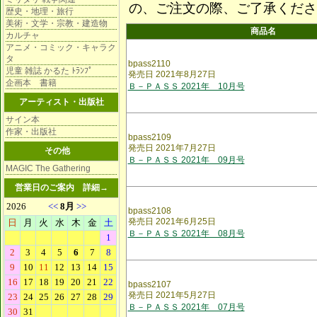
の、ご注文の際、ご了承くださ
歴史・地理・旅行
美術・文学・宗教・建造物
商品名
カルチャ
アニメ・コミック・キャラク
タ
bpass2110
児童 雑誌 かるた ﾄﾗﾝﾌﾟ
発売日 2021年8月27日
企画本 書籍
Ｂ－ＰＡＳＳ 2021年 10月号
アーティスト・出版社
サイン本
作家・出版社
bpass2109
発売日 2021年7月27日
その他
Ｂ－ＰＡＳＳ 2021年 09月号
MAGIC The Gathering
営業日のご案内
詳細→
bpass2108
発売日 2021年6月25日
Ｂ－ＰＡＳＳ 2021年 08月号
bpass2107
発売日 2021年5月27日
Ｂ－ＰＡＳＳ 2021年 07月号