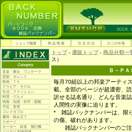
ショップ概要
商 品 情 報
注 文 方 法
かごの中身
トップ
-
通販トップ
-
商品分類一
ス）
Category
Ｂ－ＰＡ
音楽・舞台 ワンテーマ
芸能・タレント
毎月70組以上の邦楽アーティ
映画・ＴＶ
グラビア・モデル
載。全部のページが超濃密、読
生活・ファッション
訳せる誌名通り、どんな音楽誌
料理・グルメ
情報・知識・科学・図鑑
人間性の実像に迫ります。
手芸 実用
*
雑誌バックナンバーは、限
コレクタブル
趣味・組み立て
の傷、破れがあります。
スポーツ
モーター 鉄道 飛行機
雑誌バックナンバーのご注文
ミリタリ 戦争関連