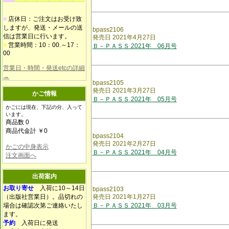
■
店休日：ご注文はお受け致
しますが、発送・メールの送
bpass2106
信は営業日に行います。
発売日 2021年4月27日
■
営業時間：10：00.～17：
Ｂ－ＰＡＳＳ 2021年 06月号
00
営業日・時間・発送etcの詳細
→
bpass2105
発売日 2021年3月27日
かご情報
Ｂ－ＰＡＳＳ 2021年 05月号
かごには現在、下記の分、入って
います。
商品数 0
商品代金計 ￥0
bpass2104
発売日 2021年2月27日
かごの中身表示
Ｂ－ＰＡＳＳ 2021年 04月号
注文画面へ
出荷案内
お取り寄せ
入荷に10～14日
bpass2103
（出版社営業日）。品切れの
発売日 2021年1月27日
場合は確認次第ご連絡いたし
Ｂ－ＰＡＳＳ 2021年 03月号
ます。
予約
入荷日に発送