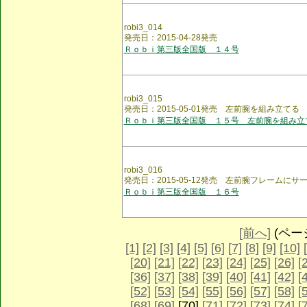
robi3_014
発売日：2015-04-28発売
Ｒｏｂｉ第三版全国版 １４号
robi3_015
発売日：2015-05-01発売 左前腕を組み立てる
Ｒｏｂｉ第三版全国版 １５号 左前腕を組み立
robi3_016
発売日：2015-05-12発売 左前腕フレームに
Ｒｏｂｉ第三版全国版 １６号
[前へ]
(ページ 
[1]
[2]
[3]
[4]
[5]
[6]
[7]
[8]
[9]
[10]
[20]
[21]
[22]
[23]
[24]
[25]
[26]
[
[36]
[37]
[38]
[39]
[40]
[41]
[42]
[
[52]
[53]
[54]
[55]
[56]
[57]
[58]
[
[68]
[69]
[70]
[71]
[72]
[73]
[74]
[