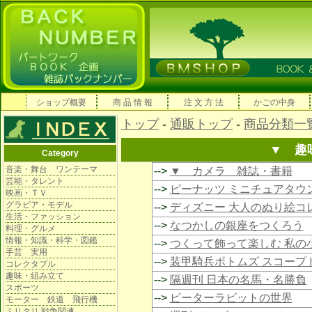
ショップ概要
商 品 情 報
注 文 方 法
かごの中身
トップ
-
通販トップ
-
商品分類一
▼ 趣
Category
音楽・舞台 ワンテーマ
-->
▼ カメラ 雑誌・書籍
芸能・タレント
-->
ピーナッツ ミニチュアタウ
映画・ＴＶ
グラビア・モデル
-->
ディズニー 大人のぬり絵コ
生活・ファッション
-->
なつかしの銀座をつくろう
料理・グルメ
情報・知識・科学・図鑑
-->
つくって飾って楽しむ 私の
手芸 実用
-->
装甲騎兵ボトムズ スコープ
コレクタブル
趣味・組み立て
-->
隔週刊 日本の名馬・名勝負
スポーツ
-->
ピーターラビットの世界
モーター 鉄道 飛行機
ミリタリ 戦争関連