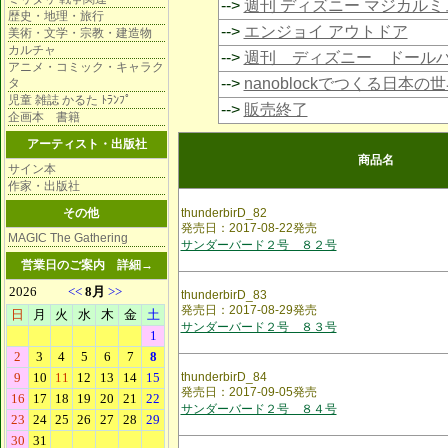
-->
週刊 ディズニー マジカル
歴史・地理・旅行
-->
エンジョイ アウトドア
美術・文学・宗教・建造物
カルチャ
-->
週刊 ディズニー ドール
アニメ・コミック・キャラク
-->
nanoblockでつくる日本の
タ
児童 雑誌 かるた ﾄﾗﾝﾌﾟ
-->
販売終了
企画本 書籍
アーティスト・出版社
商品名
サイン本
作家・出版社
その他
thunderbirD_82
発売日：2017-08-22発売
MAGIC The Gathering
サンダーバード２号 ８２号
営業日のご案内
詳細→
thunderbirD_83
発売日：2017-08-29発売
サンダーバード２号 ８３号
thunderbirD_84
発売日：2017-09-05発売
サンダーバード２号 ８４号