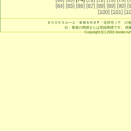
[84]
[85]
[86]
[87]
[88]
[89]
[90]
[
[100]
[101]
[1
ＢＯＯＫＳルーエ・
ＢＭＳＨＯＰ
・吉祥寺ＪＰ の
社・著者の商標または登録商標です。 画
Copyright (C) 2001 books ruhe