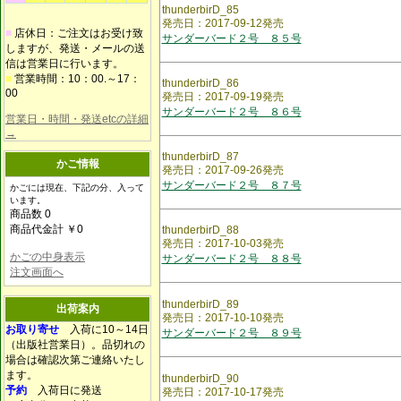
thunderbirD_85
発売日：2017-09-12発売
■
店休日：ご注文はお受け致
サンダーバード２号 ８５号
しますが、発送・メールの送
信は営業日に行います。
■
営業時間：10：00.～17：
thunderbirD_86
00
発売日：2017-09-19発売
サンダーバード２号 ８６号
営業日・時間・発送etcの詳細
→
thunderbirD_87
かご情報
発売日：2017-09-26発売
サンダーバード２号 ８７号
かごには現在、下記の分、入って
います。
商品数 0
商品代金計 ￥0
thunderbirD_88
発売日：2017-10-03発売
かごの中身表示
サンダーバード２号 ８８号
注文画面へ
thunderbirD_89
出荷案内
発売日：2017-10-10発売
お取り寄せ
入荷に10～14日
サンダーバード２号 ８９号
（出版社営業日）。品切れの
場合は確認次第ご連絡いたし
ます。
thunderbirD_90
予約
入荷日に発送
発売日：2017-10-17発売