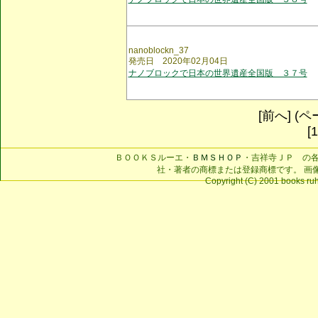
nanoblockn_37
発売日 2020年02月04日
ナノブロックで日本の世界遺産全国版 ３７号
[前へ] (ペー
[
ＢＯＯＫＳルーエ・
ＢＭＳＨＯＰ
・吉祥寺ＪＰ の
社・著者の商標または登録商標です。 画
Copyright (C) 2001 books ruhe