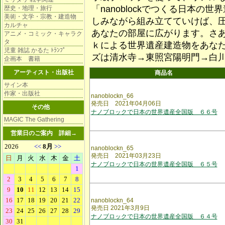
「nanoblockでつくる日本
歴史・地理・旅行
美術・文学・宗教・建造物
しみながら組み立てていけば、
カルチャ
あなたの部屋に広がります。さ
アニメ・コミック・キャラク
タ
ｋによる世界遺産建造物をあな
児童 雑誌 かるた ﾄﾗﾝﾌﾟ
ズは清水寺→東照宮陽明門→白
企画本 書籍
アーティスト・出版社
商品名
サイン本
作家・出版社
nanoblockn_66
発売日 2021年04月06日
その他
ナノブロックで日本の世界遺産全国版 ６６号
MAGIC The Gathering
営業日のご案内
詳細→
nanoblockn_65
発売日 2021年03月23日
ナノブロックで日本の世界遺産全国版 ６５号
nanoblockn_64
発売日 2021年3月9日
ナノブロックで日本の世界遺産全国版 ６４号