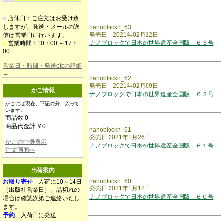
■
店休日：ご注文はお受け致
しますが、発送・メールの送
nanoblockn_63
発売日 2021年02月22日
信は営業日に行います。
ナノブロックで日本の世界遺産全国版 ６３号
■
営業時間：10：00.～17：
00
営業日・時間・発送etcの詳細
→
nanoblockn_62
発売日 2021年02月09日
かご情報
ナノブロックで日本の世界遺産全国版 ６２号
かごには現在、下記の分、入って
います。
商品数 0
商品代金計 ￥0
nanoblockn_61
発売日 2021年1月26日
かごの中身表示
ナノブロックで日本の世界遺産全国版 ６１号
注文画面へ
出荷案内
nanoblockn_60
お取り寄せ
入荷に10～14日
発売日 2021年1月12日
（出版社営業日）。品切れの
ナノブロックで日本の世界遺産全国版 ６０号
場合は確認次第ご連絡いたし
ます。
予約
入荷日に発送