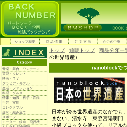
ショップ概要
商 品 情 報
注 文 方 法
かごの中身
トップ
-
通販トップ
-
商品分類一
の世界遺産）
Category
nanobloc
音楽・舞台 ワンテーマ
芸能・タレント
映画・ＴＶ
グラビア・モデル
生活・ファッション
料理・グルメ
情報・知識・科学・図鑑
手芸 実用
コレクタブル
日本が誇る世界遺産のなかでも
趣味・組み立て
スポーツ
まない、清水寺 東照宮陽明門
モーター 鉄道 飛行機
小級ブロックを使って、リアル
ミリタリ 戦争関連