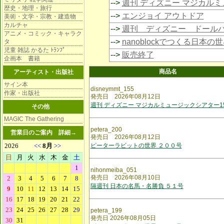
-->
週刊 ディズニー マジカル
歴史・地理・旅行
-->
エンジョイ アウトドア
美術・文学・宗教・建造物
カルチャ
-->
週刊 ディズニー ドール
アニメ・コミック・キャラク
-->
nanoblockでつくる日本の
タ
児童 雑誌 かるた ﾄﾗﾝﾌﾟ
-->
販売終了
企画本 書籍
商品名
アーティスト・出版社
サイン本
disneymmt_155
作家・出版社
発売日 2026年08月12日
週刊 ディズニー マジカルミュージックシアター1
その他
MAGIC The Gathering
petera_200
営業日のご案内
詳細→
発売日 2026年08月12日
ピーターラビットの世界 ２００号
nihonmeiba_051
発売日 2026年08月10日
隔週刊 日本の名馬・名勝負 ５１号
petera_199
発売日 2026年08月05日