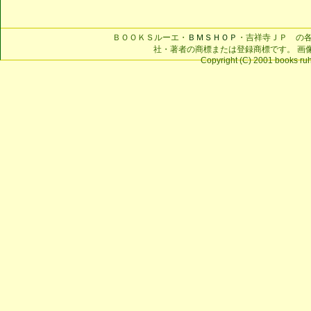
ＢＯＯＫＳルーエ・
ＢＭＳＨＯＰ
・吉祥寺ＪＰ の
社・著者の商標または登録商標です。 画
Copyright (C) 2001 books ruhe