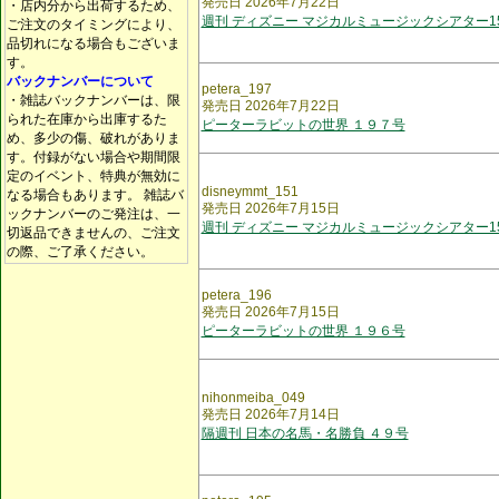
発売日 2026年7月22日
・店内分から出荷するため、
週刊 ディズニー マジカルミュージックシアター1
ご注文のタイミングにより、
品切れになる場合もございま
す。
バックナンバーについて
petera_197
・雑誌バックナンバーは、限
発売日 2026年7月22日
られた在庫から出庫するた
ピーターラビットの世界 １９７号
め、多少の傷、破れがありま
す。付録がない場合や期間限
定のイベント、特典が無効に
disneymmt_151
なる場合もあります。 雑誌バ
発売日 2026年7月15日
ックナンバーのご発注は、一
週刊 ディズニー マジカルミュージックシアター1
切返品できませんの、ご注文
の際、ご了承ください。
petera_196
発売日 2026年7月15日
ピーターラビットの世界 １９６号
nihonmeiba_049
発売日 2026年7月14日
隔週刊 日本の名馬・名勝負 ４９号