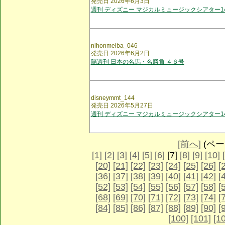
発売日 2026年6月3日
週刊 ディズニー マジカルミュージックシアター1
nihonmeiba_046
発売日 2026年6月2日
隔週刊 日本の名馬・名勝負 ４６号
disneymmt_144
発売日 2026年5月27日
週刊 ディズニー マジカルミュージックシアター1
[前へ]
(ページ
[1]
[2]
[3]
[4]
[5]
[6]
[7]
[8]
[9]
[10]
[20]
[21]
[22]
[23]
[24]
[25]
[26]
[
[36]
[37]
[38]
[39]
[40]
[41]
[42]
[
[52]
[53]
[54]
[55]
[56]
[57]
[58]
[
[68]
[69]
[70]
[71]
[72]
[73]
[74]
[
[84]
[85]
[86]
[87]
[88]
[89]
[90]
[
[100]
[101]
[1