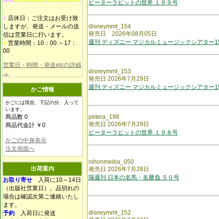
ピーターラビットの世界 １９９号
■
店休日：ご注文はお受け致
しますが、発送・メールの送
disneymmt_154
発売日 2026年08月05日
信は営業日に行います。
週刊 ディズニー マジカルミュージックシアター1
■
営業時間：10：00.～17：
00
営業日・時間・発送etcの詳細
disneymmt_153
→
発売日 2026年7月29日
週刊 ディズニー マジカルミュージックシアター1
かご情報
かごには現在、下記の分、入って
います。
商品数 0
petera_198
発売日 2026年7月29日
商品代金計 ￥0
ピーターラビットの世界 １９８号
かごの中身表示
注文画面へ
nihonmeiba_050
出荷案内
発売日 2026年7月28日
隔週刊 日本の名馬・名勝負 ５０号
お取り寄せ
入荷に10～14日
（出版社営業日）。品切れの
場合は確認次第ご連絡いたし
ます。
disneymmt_152
予約
入荷日に発送