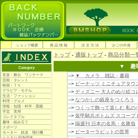
ショップ概要
商 品 情 報
注 文 方 法
かごの中身
トップ
-
通販トップ
-
商品分類一
▼ 趣
Category
音楽・舞台 ワンテーマ
-->
▼ カメラ 雑誌・書籍
芸能・タレント
-->
ピーナッツ ミニチュアタウ
映画・ＴＶ
グラビア・モデル
-->
ディズニー 大人のぬり絵コ
生活・ファッション
-->
なつかしの銀座をつくろう
料理・グルメ
情報・知識・科学・図鑑
-->
つくって飾って楽しむ 私の
手芸 実用
-->
装甲騎兵ボトムズ スコープ
コレクタブル
趣味・組み立て
-->
隔週刊 日本の名馬・名勝負
スポーツ
-->
ピーターラビットの世界
モーター 鉄道 飛行機
ミリタリ 戦争関連