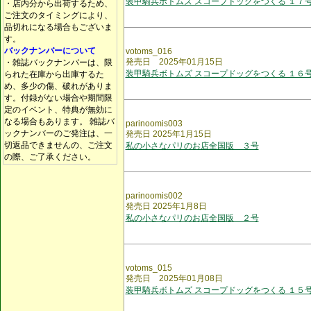
装甲騎兵ボトムズ スコープドッグをつくる １７
・店内分から出荷するため、
ご注文のタイミングにより、
品切れになる場合もございま
す。
バックナンバーについて
votoms_016
発売日 2025年01月15日
・雑誌バックナンバーは、限
装甲騎兵ボトムズ スコープドッグをつくる １６
られた在庫から出庫するた
め、多少の傷、破れがありま
す。付録がない場合や期間限
定のイベント、特典が無効に
なる場合もあります。 雑誌バ
parinoomis003
ックナンバーのご発注は、一
発売日 2025年1月15日
切返品できませんの、ご注文
私の小さなパリのお店全国版 ３号
の際、ご了承ください。
parinoomis002
発売日 2025年1月8日
私の小さなパリのお店全国版 ２号
votoms_015
発売日 2025年01月08日
装甲騎兵ボトムズ スコープドッグをつくる １５