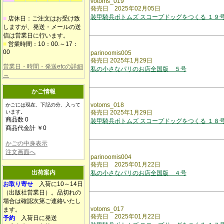
votoms_019
発売日 2025年02月05日
装甲騎兵ボトムズ スコープドッグをつくる １９
■
店休日：ご注文はお受け致
しますが、発送・メールの送
信は営業日に行います。
■
営業時間：10：00.～17：
00
parinoomis005
発売日 2025年1月29日
営業日・時間・発送etcの詳細
私の小さなパリのお店全国版 ５号
→
かご情報
votoms_018
かごには現在、下記の分、入って
います。
発売日 2025年1月29日
商品数 0
装甲騎兵ボトムズ スコープドッグをつくる １８
商品代金計 ￥0
かごの中身表示
注文画面へ
parinoomis004
発売日 2025年01月22日
出荷案内
私の小さなパリのお店全国版 ４号
お取り寄せ
入荷に10～14日
（出版社営業日）。品切れの
場合は確認次第ご連絡いたし
votoms_017
ます。
発売日 2025年01月22日
予約
入荷日に発送