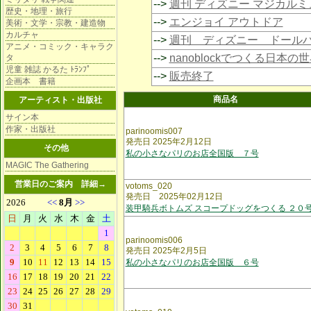
-->
週刊 ディズニー マジカル
歴史・地理・旅行
-->
エンジョイ アウトドア
美術・文学・宗教・建造物
カルチャ
-->
週刊 ディズニー ドール
アニメ・コミック・キャラク
-->
nanoblockでつくる日本の
タ
児童 雑誌 かるた ﾄﾗﾝﾌﾟ
-->
販売終了
企画本 書籍
商品名
アーティスト・出版社
サイン本
作家・出版社
parinoomis007
発売日 2025年2月12日
その他
私の小さなパリのお店全国版 ７号
MAGIC The Gathering
営業日のご案内
詳細→
votoms_020
発売日 2025年02月12日
装甲騎兵ボトムズ スコープドッグをつくる ２０
parinoomis006
発売日 2025年2月5日
私の小さなパリのお店全国版 ６号