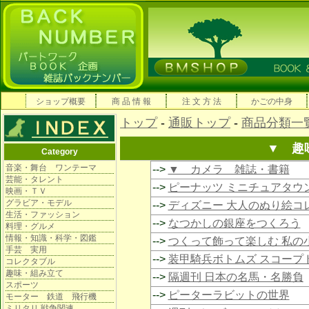
ショップ概要
商 品 情 報
注 文 方 法
かごの中身
トップ
-
通販トップ
-
商品分類一
▼ 趣
Category
音楽・舞台 ワンテーマ
-->
▼ カメラ 雑誌・書籍
芸能・タレント
-->
ピーナッツ ミニチュアタウ
映画・ＴＶ
グラビア・モデル
-->
ディズニー 大人のぬり絵コ
生活・ファッション
-->
なつかしの銀座をつくろう
料理・グルメ
情報・知識・科学・図鑑
-->
つくって飾って楽しむ 私の
手芸 実用
-->
装甲騎兵ボトムズ スコープ
コレクタブル
趣味・組み立て
-->
隔週刊 日本の名馬・名勝負
スポーツ
-->
ピーターラビットの世界
モーター 鉄道 飛行機
ミリタリ 戦争関連