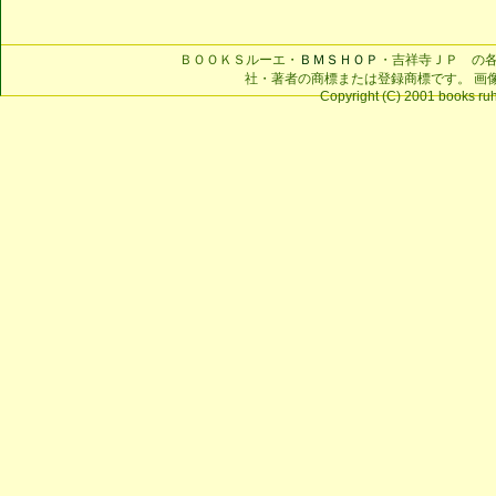
ＢＯＯＫＳルーエ・
ＢＭＳＨＯＰ
・吉祥寺ＪＰ の
社・著者の商標または登録商標です。 画
Copyright (C) 2001 books ruhe