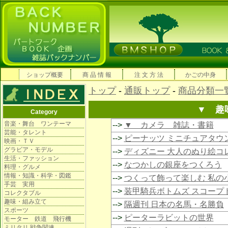
ショップ概要
商 品 情 報
注 文 方 法
かごの中身
トップ
-
通販トップ
-
商品分類一
▼ 趣
Category
音楽・舞台 ワンテーマ
-->
▼ カメラ 雑誌・書籍
芸能・タレント
-->
ピーナッツ ミニチュアタウ
映画・ＴＶ
グラビア・モデル
-->
ディズニー 大人のぬり絵コ
生活・ファッション
-->
なつかしの銀座をつくろう
料理・グルメ
情報・知識・科学・図鑑
-->
つくって飾って楽しむ 私の
手芸 実用
-->
装甲騎兵ボトムズ スコープ
コレクタブル
趣味・組み立て
-->
隔週刊 日本の名馬・名勝負
スポーツ
-->
ピーターラビットの世界
モーター 鉄道 飛行機
ミリタリ 戦争関連