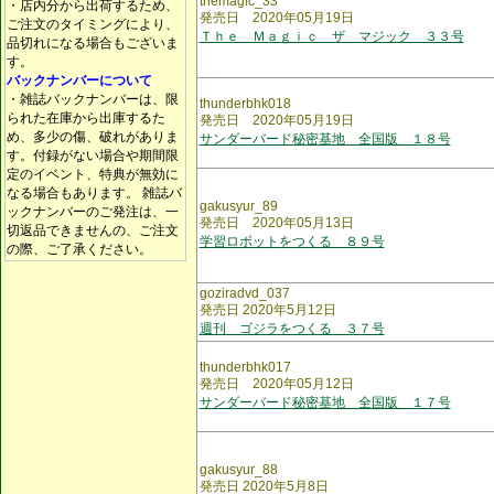
themagic_33
・店内分から出荷するため、
発売日 2020年05月19日
ご注文のタイミングにより、
Ｔｈｅ Ｍａｇｉｃ ザ マジック ３３号
品切れになる場合もございま
す。
バックナンバーについて
・雑誌バックナンバーは、限
thunderbhk018
られた在庫から出庫するた
発売日 2020年05月19日
め、多少の傷、破れがありま
サンダーバード秘密基地 全国版 １８号
す。付録がない場合や期間限
定のイベント、特典が無効に
なる場合もあります。 雑誌バ
gakusyur_89
ックナンバーのご発注は、一
発売日 2020年05月13日
切返品できませんの、ご注文
学習ロボットをつくる ８９号
の際、ご了承ください。
goziradvd_037
発売日 2020年5月12日
週刊 ゴジラをつくる ３７号
thunderbhk017
発売日 2020年05月12日
サンダーバード秘密基地 全国版 １７号
gakusyur_88
発売日 2020年5月8日