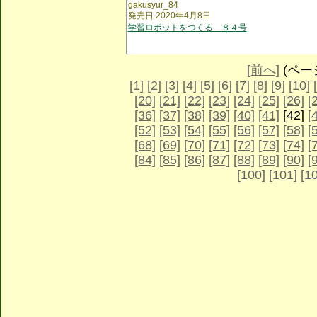
gakusyur_84
発売日 2020年4月8日
学習ロボットをつくる ８４号
[前へ]
(ページ 
[1]
[2]
[3]
[4]
[5]
[6]
[7]
[8]
[9]
[10]
[20]
[21]
[22]
[23]
[24]
[25]
[26]
[
[36]
[37]
[38]
[39]
[40]
[41]
[42]
[
[52]
[53]
[54]
[55]
[56]
[57]
[58]
[
[68]
[69]
[70]
[71]
[72]
[73]
[74]
[
[84]
[85]
[86]
[87]
[88]
[89]
[90]
[
[100]
[101]
[1