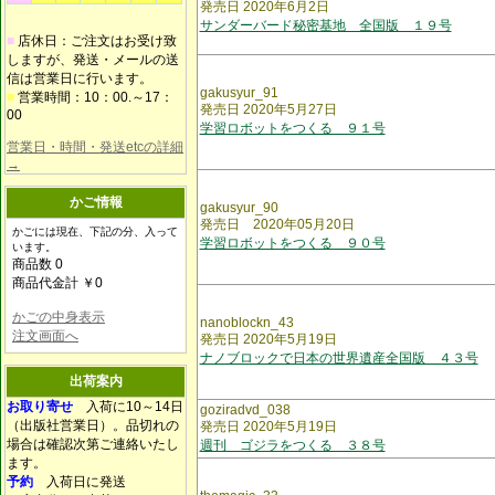
発売日 2020年6月2日
サンダーバード秘密基地 全国版 １９号
■
店休日：ご注文はお受け致
しますが、発送・メールの送
信は営業日に行います。
gakusyur_91
■
営業時間：10：00.～17：
発売日 2020年5月27日
00
学習ロボットをつくる ９１号
営業日・時間・発送etcの詳細
→
かご情報
gakusyur_90
発売日 2020年05月20日
かごには現在、下記の分、入って
学習ロボットをつくる ９０号
います。
商品数 0
商品代金計 ￥0
かごの中身表示
nanoblockn_43
注文画面へ
発売日 2020年5月19日
ナノブロックで日本の世界遺産全国版 ４３号
出荷案内
お取り寄せ
入荷に10～14日
goziradvd_038
（出版社営業日）。品切れの
発売日 2020年5月19日
場合は確認次第ご連絡いたし
週刊 ゴジラをつくる ３８号
ます。
予約
入荷日に発送