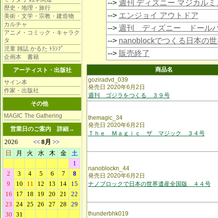
-->
週刊 ディズニー マジカル
歴史・地理・旅行
-->
エンジョイ アウトドア
美術・文学・宗教・建造物
カルチャ
-->
週刊 ディズニー ドール
アニメ・コミック・キャラク
-->
nanoblockでつくる日本の
タ
児童 雑誌 かるた ﾄﾗﾝﾌﾟ
-->
販売終了
企画本 書籍
商品名
アーティスト・出版社
goziradvd_039
サイン本
発売日 2020年6月2日
作家・出版社
週刊 ゴジラをつくる ３９号
その他
MAGIC The Gathering
themagic_34
発売日 2020年6月2日
営業日のご案内
詳細→
Ｔｈｅ Ｍａｇｉｃ ザ マジック ３４号
nanoblockn_44
発売日 2020年6月2日
ナノブロックで日本の世界遺産全国版 ４４号
thunderbhk019