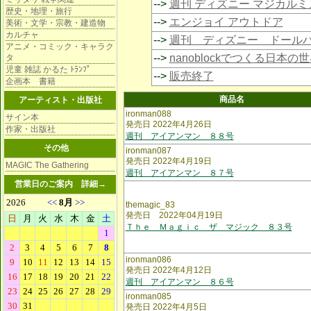
-->
週刊 ディズニー マジカル
歴史・地理・旅行
-->
エンジョイ アウトドア
美術・文学・宗教・建造物
カルチャ
-->
週刊 ディズニー ドール
アニメ・コミック・キャラク
-->
nanoblockでつくる日本の
タ
児童 雑誌 かるた ﾄﾗﾝﾌﾟ
-->
販売終了
企画本 書籍
商品名
アーティスト・出版社
ironman088
サイン本
発売日 2022年4月26日
作家・出版社
週刊 アイアンマン ８８号
その他
ironman087
発売日 2022年4月19日
MAGIC The Gathering
週刊 アイアンマン ８７号
営業日のご案内
詳細→
themagic_83
発売日 2022年04月19日
Ｔｈｅ Ｍａｇｉｃ ザ マジック ８３号
ironman086
発売日 2022年4月12日
週刊 アイアンマン ８６号
ironman085
発売日 2022年4月5日