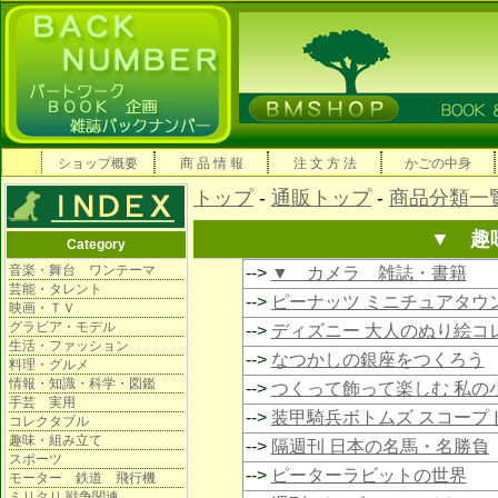
ショップ概要
商 品 情 報
注 文 方 法
かごの中身
トップ
-
通販トップ
-
商品分類一
▼ 趣
Category
音楽・舞台 ワンテーマ
-->
▼ カメラ 雑誌・書籍
芸能・タレント
-->
ピーナッツ ミニチュアタウ
映画・ＴＶ
グラビア・モデル
-->
ディズニー 大人のぬり絵コ
生活・ファッション
-->
なつかしの銀座をつくろう
料理・グルメ
情報・知識・科学・図鑑
-->
つくって飾って楽しむ 私の
手芸 実用
-->
装甲騎兵ボトムズ スコープ
コレクタブル
趣味・組み立て
-->
隔週刊 日本の名馬・名勝負
スポーツ
-->
ピーターラビットの世界
モーター 鉄道 飛行機
ミリタリ 戦争関連