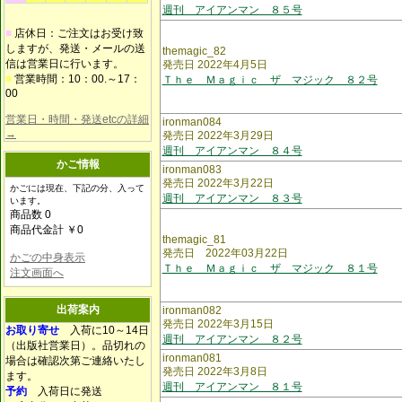
週刊 アイアンマン ８５号
■
店休日：ご注文はお受け致
しますが、発送・メールの送
themagic_82
信は営業日に行います。
発売日 2022年4月5日
■
営業時間：10：00.～17：
Ｔｈｅ Ｍａｇｉｃ ザ マジック ８２号
00
営業日・時間・発送etcの詳細
ironman084
→
発売日 2022年3月29日
週刊 アイアンマン ８４号
かご情報
ironman083
発売日 2022年3月22日
かごには現在、下記の分、入って
週刊 アイアンマン ８３号
います。
商品数 0
商品代金計 ￥0
themagic_81
発売日 2022年03月22日
かごの中身表示
Ｔｈｅ Ｍａｇｉｃ ザ マジック ８１号
注文画面へ
出荷案内
ironman082
発売日 2022年3月15日
お取り寄せ
入荷に10～14日
週刊 アイアンマン ８２号
（出版社営業日）。品切れの
ironman081
場合は確認次第ご連絡いたし
発売日 2022年3月8日
ます。
週刊 アイアンマン ８１号
予約
入荷日に発送