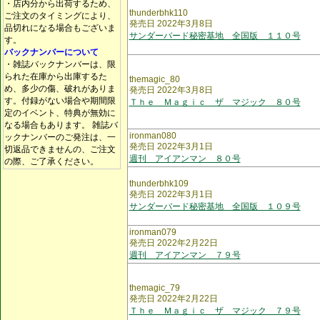
・店内分から出荷するため、
thunderbhk110
ご注文のタイミングにより、
発売日 2022年3月8日
品切れになる場合もございま
サンダーバード秘密基地 全国版 １１０号
す。
バックナンバーについて
・雑誌バックナンバーは、限
られた在庫から出庫するた
themagic_80
め、多少の傷、破れがありま
発売日 2022年3月8日
す。付録がない場合や期間限
Ｔｈｅ Ｍａｇｉｃ ザ マジック ８０号
定のイベント、特典が無効に
なる場合もあります。 雑誌バ
ironman080
ックナンバーのご発注は、一
発売日 2022年3月1日
切返品できませんの、ご注文
週刊 アイアンマン ８０号
の際、ご了承ください。
thunderbhk109
発売日 2022年3月1日
サンダーバード秘密基地 全国版 １０９号
ironman079
発売日 2022年2月22日
週刊 アイアンマン ７９号
themagic_79
発売日 2022年2月22日
Ｔｈｅ Ｍａｇｉｃ ザ マジック ７９号