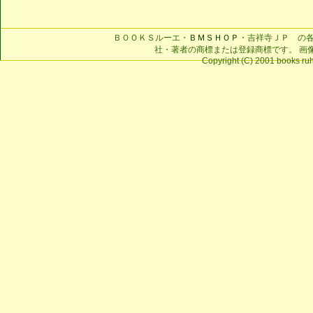
ＢＯＯＫＳルーエ・
ＢＭＳＨＯＰ
・吉祥寺ＪＰ の
社・著者の商標または登録商標です。 画
Copyright (C) 2001 books ruhe