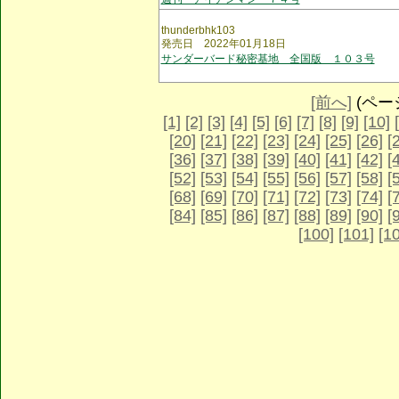
thunderbhk103
発売日 2022年01月18日
サンダーバード秘密基地 全国版 １０３号
[前へ]
(ページ 
[1]
[2]
[3]
[4]
[5]
[6]
[7]
[8]
[9]
[10]
[20]
[21]
[22]
[23]
[24]
[25]
[26]
[
[36]
[37]
[38]
[39]
[40]
[41]
[42]
[
[52]
[53]
[54]
[55]
[56]
[57]
[58]
[
[68]
[69]
[70]
[71]
[72]
[73]
[74]
[
[84]
[85]
[86]
[87]
[88]
[89]
[90]
[
[100]
[101]
[1