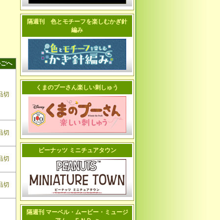
隔週刊 色とモチーフを楽しむかぎ針
編み
かごへ
くまのプーさん楽しい刺しゅう
品切
品切
ピーナッツ ミニチュアタウン
品切
品切
隔週刊 マーベル・ムービー・ミュージ