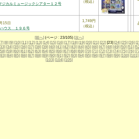
（税込）
 マジカルミュージックシアター１２号
1,749円
月15日
（税込）
ハウス １９６号
[前へ]
(ページ : 23/105)
[次へ]
[7]
[8]
[9]
[10]
[11]
[12]
[13]
[14]
[15]
[16]
[17]
[18]
[19]
[20]
[21]
[22]
[23]
[24]
[25]
[26]
[2
[33]
[34]
[35]
[36]
[37]
[38]
[39]
[40]
[41]
[42]
[43]
[44]
[45]
[46]
[47]
[48]
[49]
[50]
[51]
[5
[58]
[59]
[60]
[61]
[62]
[63]
[64]
[65]
[66]
[67]
[68]
[69]
[70]
[71]
[72]
[73]
[74]
[75]
[76]
[7
[83]
[84]
[85]
[86]
[87]
[88]
[89]
[90]
[91]
[92]
[93]
[94]
[95]
[96]
[97]
[98]
[99]
[100]
[101]
[103]
[104]
[105]