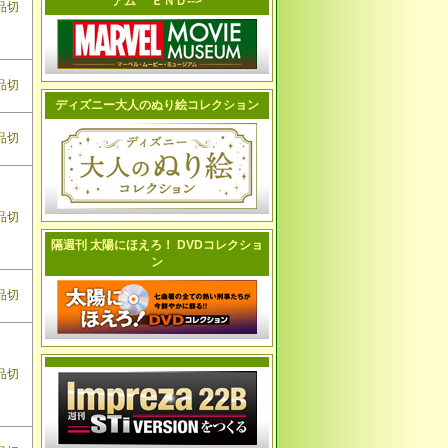
アム ＥＮＤ-->
品切
品切
ディズニー大人のぬり絵コレクション
品切
品切
隔週刊 太陽にほえろ！ DVDコレクショ
ン
品切
品切