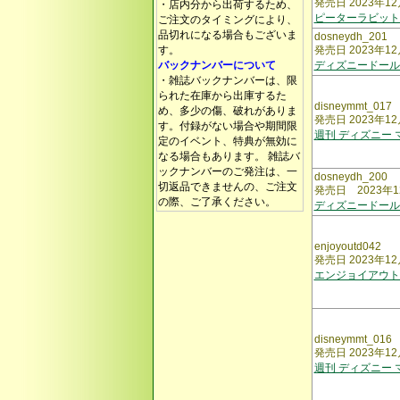
発売日 2023年12
・店内分から出荷するため、
ピーターラビット
ご注文のタイミングにより、
品切れになる場合もございま
dosneydh_201
す。
発売日 2023年12
バックナンバーについて
ディズニードール
・雑誌バックナンバーは、限
られた在庫から出庫するた
disneymmt_017
め、多少の傷、破れがありま
発売日 2023年12
す。付録がない場合や期間限
週刊 ディズニー
定のイベント、特典が無効に
なる場合もあります。 雑誌バ
ックナンバーのご発注は、一
dosneydh_200
切返品できませんの、ご注文
発売日 2023年1
の際、ご了承ください。
ディズニードール
enjoyoutd042
発売日 2023年12
エンジョイアウト
disneymmt_016
発売日 2023年12
週刊 ディズニー