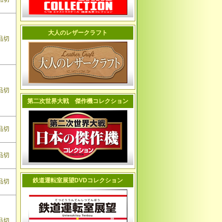
大人のレザークラフト
品切
品切
第二次世界大戦 傑作機コレクション
品切
品切
鉄道運転室展望DVDコレクション
品切
品切