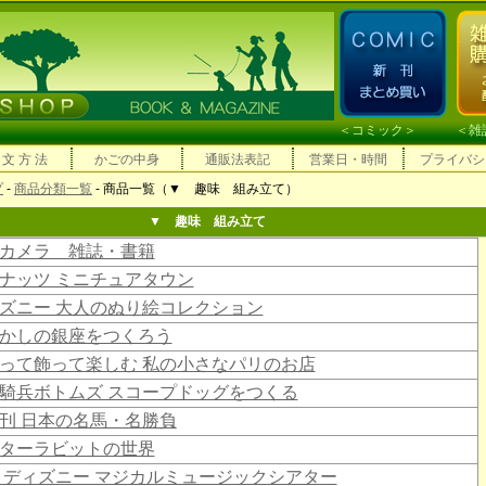
＜
コミック
＞ ＜
雑
 文 方 法
かごの中身
通販法表記
営業日・時間
プライバシ
プ
-
商品分類一覧
- 商品一覧（▼ 趣味 組み立て）
▼ 趣味 組み立て
カメラ 雑誌・書籍
ナッツ ミニチュアタウン
ズニー 大人のぬり絵コレクション
かしの銀座をつくろう
って飾って楽しむ 私の小さなパリのお店
騎兵ボトムズ スコープドッグをつくる
刊 日本の名馬・名勝負
ターラビットの世界
 ディズニー マジカルミュージックシアター