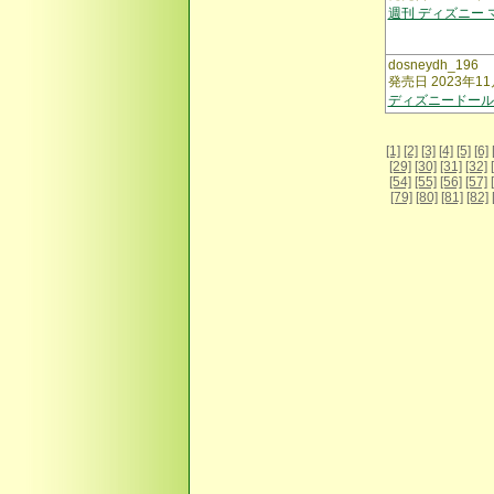
週刊 ディズニー
dosneydh_196
発売日 2023年11
ディズニードール
[1]
[2]
[3]
[4]
[5]
[6]
[29]
[30]
[31]
[32]
[54]
[55]
[56]
[57]
[79]
[80]
[81]
[82]