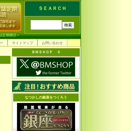
ＳＥＡＲＣＨ
誌定期購読
＞
ー
サイトマップ
お問い合わせ
ＢＭＳＨＯＰ Ｘ
なつかしの銀座をつくろう