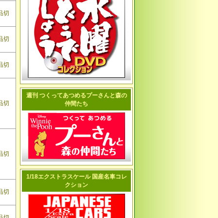
品切
品切
品切
週刊 つくってあつめるプーさんと森の
品切
仲間たち
品切
1/18エクストラスケール 国産名車コレ
クション
品切
品切