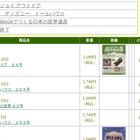
ジョイ アウトドア
 ディズニー ドールハウス
noblockでつくる日本の世界遺産
終了
商品名
単価
画像
2,199円
月10日
（税込）
ドア ４４号
1,749円
月10日
（税込）
ハウス ２０４号
1,599円
月10日
（税込）
の世界 ６５号
1,749円
月5日
（税込）
ハウス ２０３号
1,599円