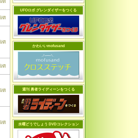
品切
UFOロボ グレンダイザーをつくる
品切
品切
かわいいmofusand
品切
週刊 勇者ライディーンをつくる
品切
品切
水曜どうでしょう DVDコレクション