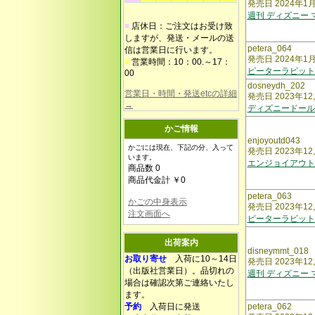
発売日 2024年1
週刊 ディズニー
■
店休日：ご注文はお受け致
しますが、発送・メールの送
petera_064
信は営業日に行います。
発売日 2024年1
■
営業時間：10：00.～17：
ピーターラビット
00
dosneydh_202
営業日・時間・発送etcの詳細
発売日 2023年12
→
ディズニードール
かご情報
enjoyoutd043
かごには現在、下記の分、入って
発売日 2023年12
います。
エンジョイアウト
商品数 0
商品代金計 ￥0
petera_063
かごの中身表示
発売日 2023年12
注文画面へ
ピーターラビット
出荷案内
disneymmt_018
お取り寄せ
入荷に10～14日
発売日 2023年12
（出版社営業日）。品切れの
週刊 ディズニー
場合は確認次第ご連絡いたし
ます。
予約
入荷日に発送
petera_062