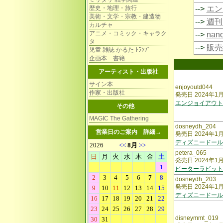
歴史・地理・旅行
-->
エン
美術・文学・宗教・建造物
-->
週刊
カルチャ
アニメ・コミック・キャラク
-->
na
タ
-->
販売
児童 雑誌 かるた ﾄﾗﾝﾌﾟ
企画本 書籍
アーティスト・出版社
サイン本
enjoyoutd044
作家・出版社
発売日 2024年1
エンジョイアウト
その他
MAGIC The Gathering
dosneydh_204
営業日のご案内
詳細→
発売日 2024年1
ディズニードール
petera_065
発売日 2024年1
ピーターラビット
dosneydh_203
発売日 2024年1
ディズニードール
disneymmt_019