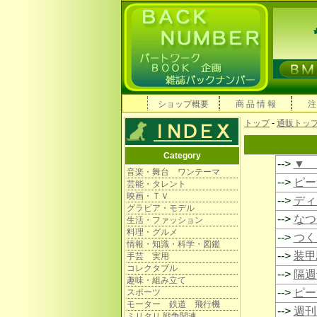
ショップ概要
商 品 情 報
注
トップ
-
通販トッ
Category
-->
▼ 
音楽・舞台 ワンテーマ
-->
ピー
芸能・タレント
映画・ＴＶ
-->
ディ
グラビア・モデル
-->
なつ
生活・ファッション
料理・グルメ
-->
つく
情報・知識・科学・図鑑
-->
装甲
手芸 実用
コレクタブル
-->
隔週
趣味・組み立て
-->
ピー
スポーツ
モーター 鉄道 飛行機
-->
週刊
ミリタリ 戦争関連