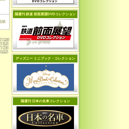
隔週刊 鉄道 前面展望DVDコレクション
品切
7]
[28]
2]
[53]
7]
[78]
[102]
ディズニー ミニブック・コレクション
隔週刊 日本の名車コレクション