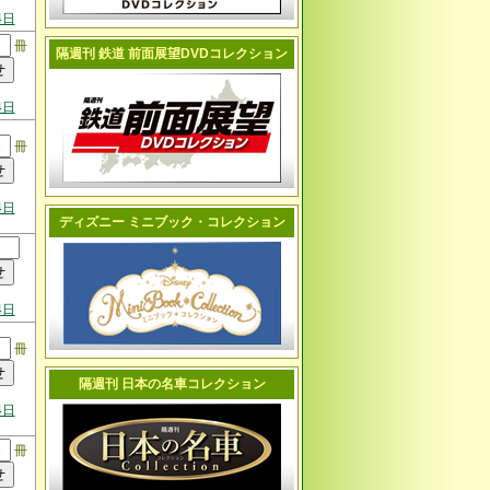
4日
冊
隔週刊 鉄道 前面展望DVDコレクション
4日
冊
4日
ディズニー ミニブック・コレクション
4日
冊
隔週刊 日本の名車コレクション
4日
冊