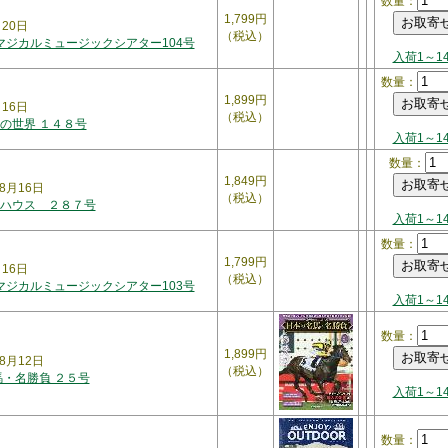
数量：
1,799円
月20日
（税込）
 マジカルミュージックシアター104号
入荷1～1
数量：
1,899円
月16日
（税込）
の世界 １４８号
入荷1～1
数量：
1,849円
8月16日
（税込）
ハウス ２８７号
入荷1～1
数量：
1,799円
月16日
（税込）
 マジカルミュージックシアター103号
入荷1～1
数量：
1,899円
8月12日
（税込）
馬・名勝負 ２５号
入荷1～1
数量：