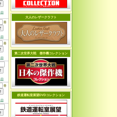
4日
大人のレザークラフト
冊
4日
冊
第二次世界大戦 傑作機コレクション
4日
4日
冊
鉄道運転室展望DVDコレクション
4日