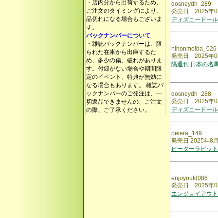
・店内分から出荷するため、
dosneydh_289
ご注文のタイミングにより、
発売日 2025年0
品切れになる場合もございま
ディズニードール
す。
バックナンバーについて
・雑誌バックナンバーは、限
nihonmeiba_026
られた在庫から出庫するた
発売日 2025年0
め、多少の傷、破れがありま
隔週刊 日本の名
す。付録がない場合や期間限
定のイベント、特典が無効に
なる場合もあります。 雑誌バ
ックナンバーのご発注は、一
dosneydh_288
発売日 2025年0
切返品できませんの、ご注文
ディズニードール
の際、ご了承ください。
petera_149
発売日 2025年8
ピーターラビット
enjoyoutd086
発売日 2025年0
エンジョイアウト