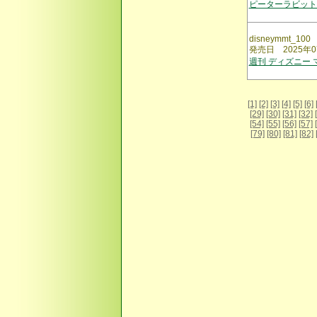
ピーターラビット
disneymmt_100
発売日 2025年0
週刊 ディズニー
[1]
[2]
[3]
[4]
[5]
[6]
[29]
[30]
[31]
[32]
[54]
[55]
[56]
[57]
[79]
[80]
[81]
[82]