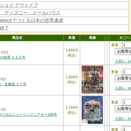
ジョイ アウトドア
 ディズニー ドールハウス
noblockでつくる日本の世界遺産
終了
商品名
単価
画像
かごへ
数量：
1,899円
月10日
（税込）
の世界 １５２号
入荷1～1
数量：
1,899円
月9日
（税込）
馬・名勝負 ２７号
入荷1～1
数量：
1,799円
月3日
（税込）
 マジカルミュージックシアター106号
入荷1～1
数量：