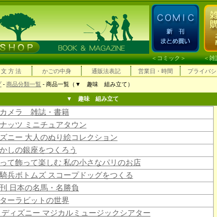
＜
コミック
＞ ＜
雑
 文 方 法
かごの中身
通販法表記
営業日・時間
プライバシ
プ
-
商品分類一覧
- 商品一覧（▼ 趣味 組み立て）
▼ 趣味 組み立て
カメラ 雑誌・書籍
ナッツ ミニチュアタウン
ズニー 大人のぬり絵コレクション
かしの銀座をつくろう
って飾って楽しむ 私の小さなパリのお店
騎兵ボトムズ スコープドッグをつくる
刊 日本の名馬・名勝負
ターラビットの世界
 ディズニー マジカルミュージックシアター