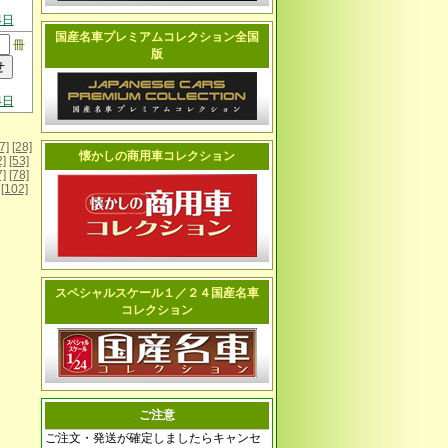
4日
国産名車プレミアムコレクション全国
冊
版
4日
7]
[28]
懐かしの商用車コレクション
2]
[53]
7]
[78]
[102]
スペシャルスケール１／２４国産名車
コレクション
ご注意
ご注文・発送が確定しましたらキャンセ