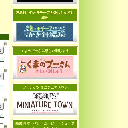
隔週刊 色とモチーフを楽しむかぎ針
編み
冊
くまのプーさん楽しい刺しゅう
4日
冊
4日
ピーナッツ ミニチュアタウン
冊
4日
隔週刊 マーベル・ムービー・ミュージ
冊