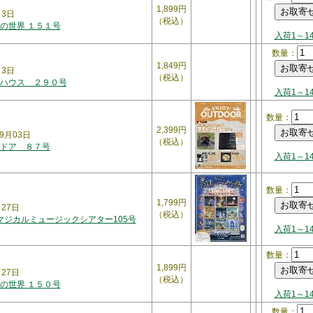
1,899円
月3日
（税込）
の世界 １５１号
入荷1～1
数量：
1,849円
月3日
（税込）
ハウス ２９０号
入荷1～1
数量：
2,399円
9月03日
（税込）
ドア ８７号
入荷1～1
数量：
1,799円
月27日
（税込）
 マジカルミュージックシアター105号
入荷1～1
数量：
1,899円
月27日
（税込）
の世界 １５０号
入荷1～1
数量：