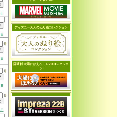
アム ＥＮＤ-->
4日
ディズニー大人のぬり絵コレクション
4日
冊
4日
隔週刊 太陽にほえろ！ DVDコレクショ
ン
冊
4日
冊
4日