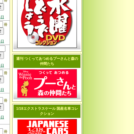
冊
4日
冊
4日
週刊 つくってあつめるプーさんと森の
仲間たち
4日
冊
4日
冊
1/18エクストラスケール 国産名車コレ
クション
4日
冊