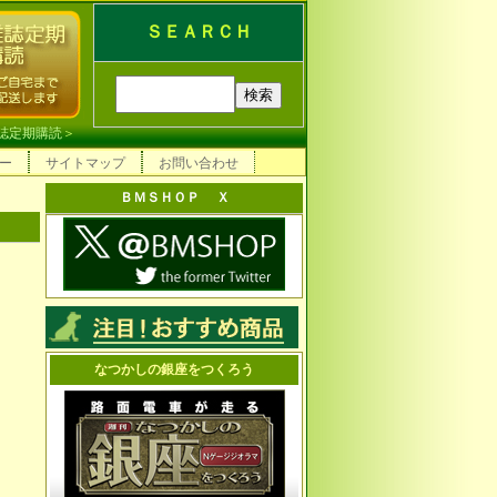
ＳＥＡＲＣＨ
誌定期購読
＞
ー
サイトマップ
お問い合わせ
ＢＭＳＨＯＰ Ｘ
なつかしの銀座をつくろう