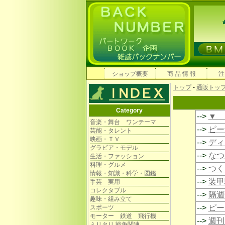
ショップ概要
商 品 情 報
注
トップ
-
通販トッ
Category
-->
▼ 
音楽・舞台 ワンテーマ
-->
ピー
芸能・タレント
映画・ＴＶ
-->
ディ
グラビア・モデル
-->
なつ
生活・ファッション
料理・グルメ
-->
つく
情報・知識・科学・図鑑
-->
装甲
手芸 実用
コレクタブル
-->
隔週
趣味・組み立て
-->
ピー
スポーツ
モーター 鉄道 飛行機
-->
週刊
ミリタリ 戦争関連