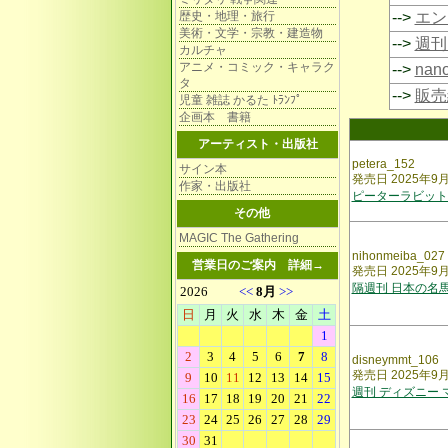
歴史・地理・旅行
-->
エン
美術・文学・宗教・建造物
-->
週刊
カルチャ
アニメ・コミック・キャラク
-->
na
タ
-->
販売
児童 雑誌 かるた ﾄﾗﾝﾌﾟ
企画本 書籍
アーティスト・出版社
petera_152
サイン本
発売日 2025年9
作家・出版社
ピーターラビット
その他
MAGIC The Gathering
nihonmeiba_027
営業日のご案内
詳細→
発売日 2025年9
隔週刊 日本の名
disneymmt_106
発売日 2025年9
週刊 ディズニー