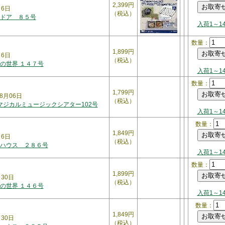
2,399円
月6日
（税込）
ドア ８５号
入荷1～1
数量：
1,899円
月6日
（税込）
の世界 １４７号
入荷1～1
数量：
1,799円
8月06日
（税込）
 マジカルミュージックシアター102号
入荷1～1
数量：
1,849円
月6日
（税込）
ハウス ２８６号
入荷1～1
数量：
1,899円
月30日
（税込）
の世界 １４６号
入荷1～1
数量：
1,849円
月30日
（税込）