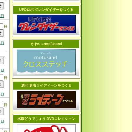
UFOロボ グレンダイザーをつくる
4日
冊
4日
かわいいmofusand
4日
冊
週刊 勇者ライディーンをつくる
4日
冊
水曜どうでしょう DVDコレクション
4日