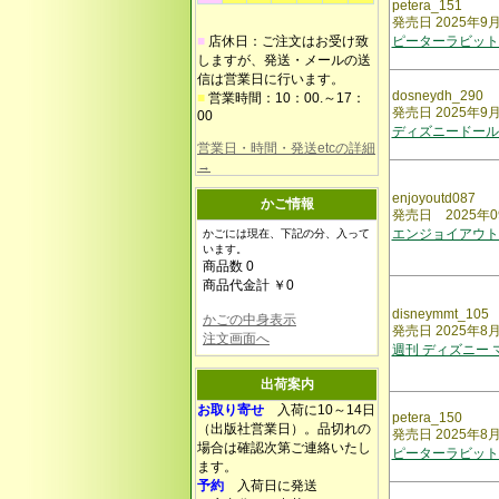
petera_151
発売日 2025年9
■
店休日：ご注文はお受け致
ピーターラビット
しますが、発送・メールの送
信は営業日に行います。
dosneydh_290
■
営業時間：10：00.～17：
発売日 2025年9
00
ディズニードール
営業日・時間・発送etcの詳細
→
enjoyoutd087
かご情報
発売日 2025年0
エンジョイアウト
かごには現在、下記の分、入って
います。
商品数 0
商品代金計 ￥0
disneymmt_105
かごの中身表示
発売日 2025年8
注文画面へ
週刊 ディズニー
出荷案内
お取り寄せ
入荷に10～14日
petera_150
（出版社営業日）。品切れの
発売日 2025年8
場合は確認次第ご連絡いたし
ピーターラビット
ます。
予約
入荷日に発送