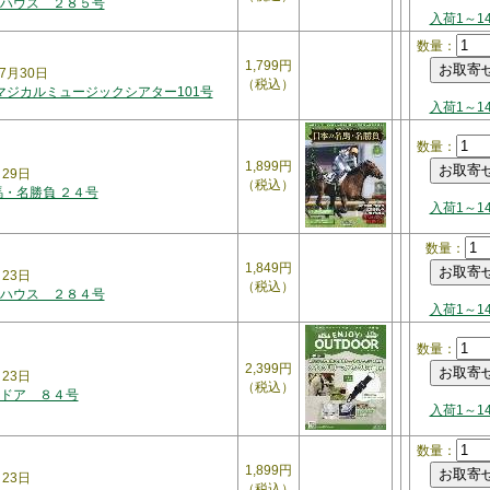
ハウス ２８５号
入荷1～1
数量：
1,799円
7月30日
（税込）
 マジカルミュージックシアター101号
入荷1～1
数量：
1,899円
月29日
（税込）
馬・名勝負 ２４号
入荷1～1
数量：
1,849円
月23日
（税込）
ハウス ２８４号
入荷1～1
数量：
2,399円
月23日
（税込）
ドア ８４号
入荷1～1
数量：
1,899円
月23日
（税込）