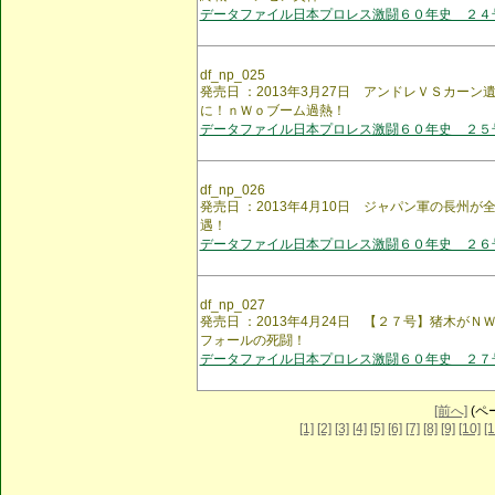
データファイル日本プロレス激闘６０年史 ２４
df_np_025
発売日 ：2013年3月27日 アンドレＶＳカー
に！ｎＷｏブーム過熱！
データファイル日本プロレス激闘６０年史 ２５
df_np_026
発売日 ：2013年4月10日 ジャパン軍の長州
遇！
データファイル日本プロレス激闘６０年史 ２６
df_np_027
発売日 ：2013年4月24日 【２７号】猪木が
フォールの死闘！
データファイル日本プロレス激闘６０年史 ２７
[前へ]
(ペー
[1]
[2]
[3]
[4]
[5]
[6]
[7]
[8]
[9]
[10]
[1