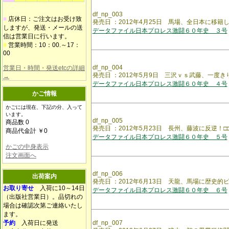
df_np_003
■
店休日：ご注文はお受け致
発売日 ：2012年4月25日 馬場、全日本に移
しますが、発送・メールの送
データファイル日本プロレス激闘６０年史 ３号
信は営業日に行います。
■
営業時間：10：00.～17：
00
df_np_004
営業日・時間・発送etcの詳細
発売日 ：2012年5月9日 三沢ｖｓ武藤、一度
→
データファイル日本プロレス激闘６０年史 ４号
かご情報
かごには現在、下記の分、入って
います。
df_np_005
商品数 0
発売日 ：2012年5月23日 長州、藤波に反逆！□
商品代金計 ￥0
データファイル日本プロレス激闘６０年史 ５号
かごの中身表示
注文画面へ
df_np_006
出荷案内
発売日 ：2012年6月13日 天龍、馬場に歴史
お取り寄せ
入荷に10～14日
データファイル日本プロレス激闘６０年史 ６号
（出版社営業日）。品切れの
場合は確認次第ご連絡いたし
ます。
予約
入荷日に発送
df_np_007