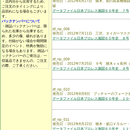
発売日 ：2012年6月27日 猪木、初の異業種
・店内分から出荷するため、
破
ご注文のタイミングにより、
データファイル日本プロレス激闘６０年史 ７号
品切れになる場合もございま
す。
バックナンバーについて
・雑誌バックナンバーは、限
df_np_008
られた在庫から出庫するた
発売日 ：2012年7月11日 三沢、タイガーマ
め、多少の傷、破れがありま
データファイル日本プロレス激闘６０年史 ８号
す。付録がない場合や期間限
定のイベント、特典が無効に
なる場合もあります。 雑誌バ
ックナンバーのご発注は、一
df_np_009
切返品できませんの、ご注文
発売日 ：2012年7月25日 ９号 猪木ｖｓ長州
の際、ご了承ください。
データファイル日本プロレス激闘６０年史 ９号
df_np_010
発売日 ：2012年8月8日 ブッチャーのフォー
データファイル日本プロレス激闘６０年史 １０
df_np_011
発売日 ：2012年8月22日 猪木・坂口ＶＳル
データファイル日本プロレス激闘６０年史 １１