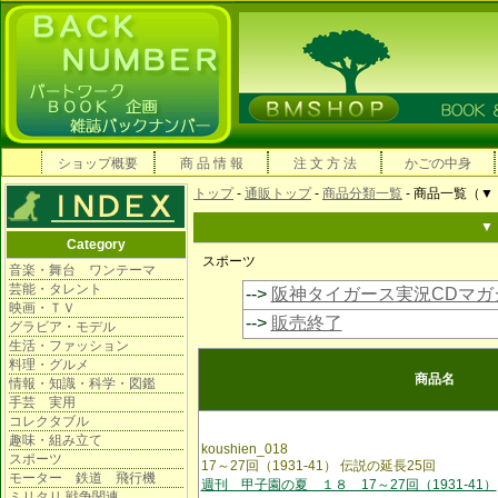
ショップ概要
商 品 情 報
注 文 方 法
かごの中身
トップ
-
通販トップ
-
商品分類一覧
- 商品一覧（
▼
Category
スポーツ
音楽・舞台 ワンテーマ
芸能・タレント
-->
阪神タイガース実況CDマガ
映画・ＴＶ
-->
販売終了
グラビア・モデル
生活・ファッション
料理・グルメ
商品名
情報・知識・科学・図鑑
手芸 実用
コレクタブル
趣味・組み立て
koushien_018
スポーツ
17～27回（1931-41） 伝説の延長25回
モーター 鉄道 飛行機
週刊 甲子園の夏 １８ 17～27回（1931-41）
ミリタリ 戦争関連