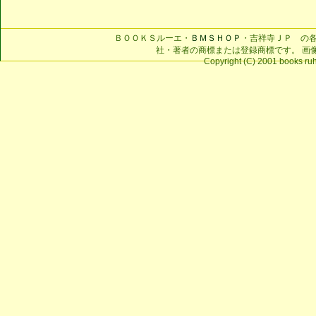
ＢＯＯＫＳルーエ・
ＢＭＳＨＯＰ
・吉祥寺ＪＰ の
社・著者の商標または登録商標です。 画
Copyright (C) 2001 books ruhe