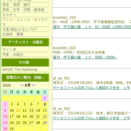
歴史・地理・旅行
美術・文学・宗教・建造物
カルチャ
koushien_019
アニメ・コミック・キャラク
81～84回（1999-2002） 甲子園優勝監督列伝 2
タ
週刊 甲子園の夏 １９ 81～84回（1999-200
児童 雑誌 かるた ﾄﾗﾝﾌﾟ
企画本 書籍
アーティスト・出版社
koushien_020
サイン本
90回（2008） 90回記念大会特集
作家・出版社
週刊 甲子園の夏 ２０ 90回（2008）
その他
MAGIC The Gathering
営業日のご案内
詳細→
df_np_001
発売日 ：2012年3月28日 猪木&馬場「BI砲」
データファイル日本プロレス激闘６０年史 １号
df_np_002
発売日 ：2012年4月11日 猪木、新日本旗揚
データファイル日本プロレス激闘６０年史 ２号