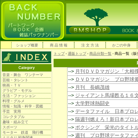
ショップ概要
商 品 情 報
注 文 方 法
かごの中身
トップ
-
通販トップ
-
商品分類一覧
- 商品一覧（
Category
-->
月刊ＤＶＤマガジン「大相撲
音楽・舞台 ワンテーマ
-->
ＤＶＤマガジン プロ野球
芸能・タレント
映画・ＴＶ
-->
月刊 長嶋茂雄
グラビア・モデル
-->
ジャイアント馬場甦る１６
生活・ファッション
料理・グルメ
-->
大学野球熱闘史
情報・知識・科学・図鑑
-->
データファイル 日本プロ
手芸 実用
コレクタブル
-->
隔週刊燃えろ！新日本プロ
趣味・組み立て
-->
ボクシング 栄光のタイト
スポーツ
モーター 鉄道 飛行機
-->
週刊 プロ野球データファ
ミリタリ 戦争関連