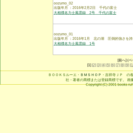
oozumo_02
出版年月 ：2016年2月2日 千代の富士
大相撲名力士風雲録 2号 千代の富士
oozumo_01
出版年月 ：2016年1月 北の湖 圧倒的強さを
大相撲名力士風雲録 1号
[前へ] (ペ
[1]
[2]
[3]
[4]
[5]
[6]
[7]
[8]
[9]
[1
ＢＯＯＫＳルーエ・
ＢＭＳＨＯＰ
・吉祥寺ＪＰ の
社・著者の商標または登録商標です。 画
Copyright (C) 2001 books ruhe