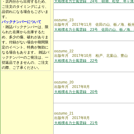
大相撲名力士風雲録 24号 朝潮、松登、琴ヶ濱
・店内分から出荷するため、
ご注文のタイミングにより、
品切れになる場合もございま
す。
oozumo_23
バックナンバーについて
出版年月 2017年11月 佐田の山、栃ノ海、栃
・雑誌バックナンバーは、限
大相撲名力士風雲録 23号 佐田の山、栃ノ海、
られた在庫から出庫するた
め、多少の傷、破れがありま
す。付録がない場合や期間限
定のイベント、特典が無効に
oozumo_22
なる場合もあります。 雑誌バ
出版年月 2017年10月 柏戸、北葉山、豊山
ックナンバーのご発注は、一
大相撲名力士風雲録 22号
切返品できませんの、ご注文
の際、ご了承ください。
oozumo_20
出版年月 2017年8月
大相撲名力士風雲録 20号
oozumo_21
出版年月 2017年8月
大相撲名力士風雲録 21号