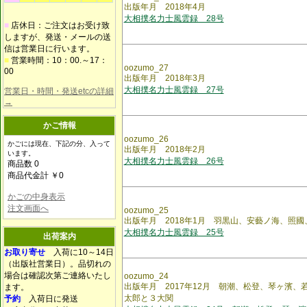
出版年月 2018年4月
大相撲名力士風雲録 28号
■
店休日：ご注文はお受け致
しますが、発送・メールの送
信は営業日に行います。
■
営業時間：10：00.～17：
oozumo_27
00
出版年月 2018年3月
大相撲名力士風雲録 27号
営業日・時間・発送etcの詳細
→
かご情報
oozumo_26
かごには現在、下記の分、入って
出版年月 2018年2月
います。
大相撲名力士風雲録 26号
商品数 0
商品代金計 ￥0
かごの中身表示
注文画面へ
oozumo_25
出版年月 2018年1月 羽黒山、安藝ノ海、照國
大相撲名力士風雲録 25号
出荷案内
お取り寄せ
入荷に10～14日
（出版社営業日）。品切れの
場合は確認次第ご連絡いたし
oozumo_24
出版年月 2017年12月 朝潮、松登、琴ヶ濱
ます。
太郎と３大関
予約
入荷日に発送