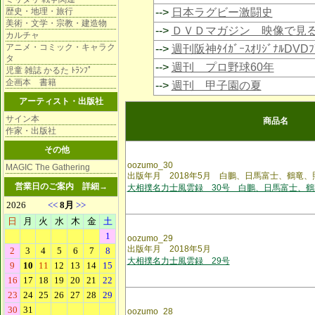
歴史・地理・旅行
-->
日本ラグビー激闘史
美術・文学・宗教・建造物
-->
ＤＶＤマガジン 映像で見
カルチャ
アニメ・コミック・キャラク
-->
週刊阪神ﾀｲｶﾞｰｽｵﾘｼﾞﾅﾙDVD
タ
-->
週刊 プロ野球60年
児童 雑誌 かるた ﾄﾗﾝﾌﾟ
企画本 書籍
-->
週刊 甲子園の夏
アーティスト・出版社
サイン本
商品名
作家・出版社
その他
oozumo_30
MAGIC The Gathering
出版年月 2018年5月 白鵬、日馬富士、鶴竜
営業日のご案内
詳細→
大相撲名力士風雲録 30号 白鵬、日馬富士、鶴
oozumo_29
出版年月 2018年5月
大相撲名力士風雲録 29号
oozumo_28