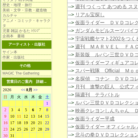
歴史・地理・旅行
-->
週刊 つくって あつめる ス
美術・文学・宗教・建造物
-->
リアル宝探し
カルチャ
アニメ・コミック・キャラク
-->
仮面ライダー ＤＶＤコレ
タ
-->
ガンダムモビルスーツバイ
児童 雑誌 かるた ﾄﾗﾝﾌﾟ
企画本 書籍
-->
宇宙戦艦ヤマト2202をつく
アーティスト・出版社
-->
週刊 ＭＡＲＶＥＬ ＦＡ
サイン本
-->
新装版 ルパン三世ＤＶＤ
作家・出版社
-->
仮面ライダーフィギュアコ
その他
-->
スパー戦隊 Official Ｍ
MAGIC The Gathering
-->
名探偵 コナン ＤＶＤコ
営業日のご案内
詳細→
-->
月刊 進撃の巨人 公式フ
-->
隔週刊 テラバトル
-->
ルパン三世ＤＶＤコレクシ
-->
映画クレヨンしんちゃん 
-->
仮面ライダー平成
-->
仮面ライダー オフィシャル 
-->
北斗の拳ＤＶＤコレクショ