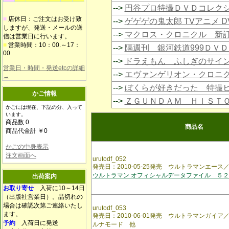
-->
円谷プロ特撮ＤＶＤコレク
■
店休日：ご注文はお受け致
-->
ゲゲゲの鬼太郎 TVアニメ 
しますが、発送・メールの送
-->
マクロス・クロニクル 新
信は営業日に行います。
■
営業時間：10：00.～17：
-->
隔週刊 銀河鉄道999ＤＶ
00
-->
ドラえもん ふしぎのサイ
営業日・時間・発送etcの詳細
-->
エヴァンゲリオン・クロニ
→
-->
ぼくらが好きだった 特撮
かご情報
-->
ＺＧＵＮＤＡＭ ＨＩＳＴ
かごには現在、下記の分、入って
います。
商品数 0
商品名
商品代金計 ￥0
かごの中身表示
注文画面へ
urutodf_052
発売日：2010-05-25発売 ウルトラマンエース
ウルトラマン オフィシャルデータファイル ５２
出荷案内
お取り寄せ
入荷に10～14日
（出版社営業日）。品切れの
場合は確認次第ご連絡いたし
urutodf_053
ます。
発売日：2010-06-01発売 ウルトラマンガイ
予約
入荷日に発送
ルナモード 他