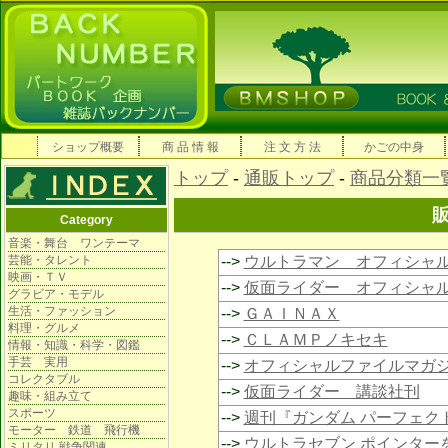
ショップ概要
商 品 情 報
注 文 方 法
かごの中身
トップ
-
通販トップ
-
商品分類一
Category
音楽・舞台 ワンテーマ
芸能・タレント
-->
ウルトラマン オフィシャ
映画・ＴＶ
-->
仮面ライダー オフィシャ
グラビア・モデル
生活・ファッション
-->
ＧＡＩＮＡＸ
料理・グルメ
-->
ＣＬＡＭＰノキセキ
情報・知識・科学・図鑑
手芸 実用
-->
オフィシャルファイルマガ
コレクタブル
-->
仮面ライダー 講談社刊
趣味・組み立て
スポーツ
-->
週刊『ガンダム パーフェク
モーター 鉄道 飛行機
-->
ウルトラセブン ポインター
ミリタリ 戦争関連