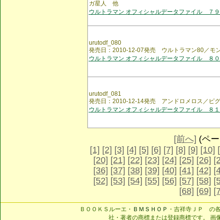
ガ星人 他
ウルトラマン オフィシャルデータファイル ７９
urutodf_080
発売日：2010-12-07発売 ウルトラマン80／
ウルトラマン オフィシャルデータファイル ８０
urutodf_081
発売日：2010-12-14発売 アンドロメロス／ピ
ウルトラマン オフィシャルデータファイル ８１
[前へ]
(ページ
[1]
[2]
[3]
[4]
[5]
[6]
[7]
[8]
[9]
[10]
[20]
[21]
[22]
[23]
[24]
[25]
[26]
[
[36]
[37]
[38]
[39]
[40]
[41]
[42]
[
[52]
[53]
[54]
[55]
[56]
[57]
[58]
[
[68]
[69]
[
ＢＯＯＫＳルーエ・
ＢＭＳＨＯＰ
・吉祥寺ＪＰ の
社・著者の商標または登録商標です。 画